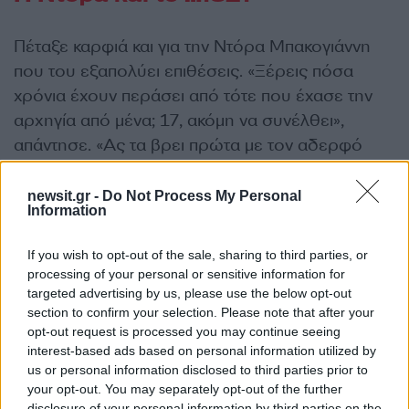
Πέταξε καρφιά και για την Ντόρα Μπακογιάννη
που του εξαπολύει επιθέσεις. «Ξέρεις πόσα
χρόνια έχουν περάσει από τότε που έχασε την
αρχηγία από μένα; 17, ακόμη να συνέλθει»,
απάντησε. «Ας τα βρει πρώτα με τον αδερφό
της». Μέχρι στιγμής ο Αντώνης Σαμαράς δεν έχει
απαντήσει στο κατηγορώ που του απευθύνουν
newsit.gr -
Do Not Process My Personal
Information
ότι έριξε τον Κωνσταντίνο Μητσοτάκη και τώρα
επιχειρεί το ίδιο και με τον γιο. Ο Τσιούτσιας
If you wish to opt-out of the sale, sharing to third parties, or
έκανε μια ασαφή αναφορά στα όσα λέγονται «για
processing of your personal or sensitive information for
το 1821» κλπ. Το 1993 θα είναι ένας μοχλός
targeted advertising by us, please use the below opt-out
section to confirm your selection. Please note that after your
πίεσης του Σαμαρά και θα κληθεί να δώσει
opt-out request is processed you may continue seeing
απαντήσεις.
interest-based ads based on personal information utilized by
us or personal information disclosed to third parties prior to
your opt-out. You may separately opt-out of the further
Οι βουλευτές
disclosure of your personal information by third parties on the