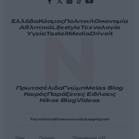
Ελλάδα
Κόσμος
Πολιτική
Οικονομία
Αθλητικά
Lifestyle
Τεχνολογία
Υγεία
Tasteit
Media
Driveit
Πρωτοσέλιδα
Γνώμη
Melas Blog
Καιρός
Παράξενες Ειδήσεις
Nikos Blog
Videos
Ταυτότητα
Επικοινωνία
Διαφήμιση
Όροι
Πολιτική
Πληροφορίες α.27