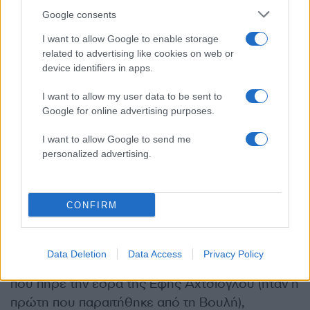
πάει με τον Αντώνη Σαμαρά, τα συμπεράσματα
Google consents
δικά σας.
I want to allow Google to enable storage
related to advertising like cookies on web or
device identifiers in apps.
Κρατάει την έδρα του ΣΥΡΙΖΑ
I want to allow my user data to be sent to
Google for online advertising purposes.
Την «θυσία» που ζήτησε ο Αλέξης Τσίπρας να
κάνουν και να αφήσουν την έδρα τους όσοι
I want to allow Google to send me
επιθυμούν να συστρατευθούν με την ΕΛΑΣ,
personalized advertising.
χωρίς μάλιστα να έχουν θέσεις ρεζερβέ, την
έκανε και ο βουλευτής του ΣΥΡΙΖΑ Γιώργος
CONFIRM
Καραμέρος. Ο πρώτος επιλαχών είναι ο
Χρήστος Σπίρτζης. Τον ρώτησα αν θα μείνει στον
ΣΥΡΙΖΑ ή αν θα ανεξαρτητοποιηθεί, και μου
Data Deletion
Data Access
Privacy Policy
απάντησε ότι θα μείνει. Ο Γιάννης Δραγασάκης
που πήρε την έδρα της Έφης Αχτσιόγλου (ήταν η
πρώτη που παραιτήθηκε από τη Βουλή),