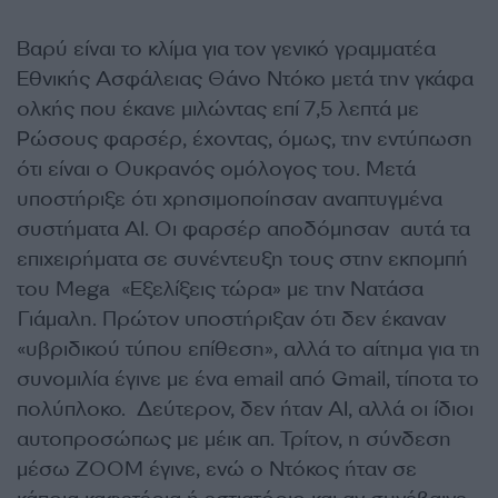
Βαρύ είναι το κλίμα για τον γενικό γραμματέα
Εθνικής Ασφάλειας Θάνο Ντόκο μετά την γκάφα
ολκής που έκανε μιλώντας επί 7,5 λεπτά με
Ρώσους φαρσέρ, έχοντας, όμως, την εντύπωση
ότι είναι ο Ουκρανός ομόλογος του. Μετά
υποστήριξε ότι χρησιμοποίησαν αναπτυγμένα
συστήματα AI. Οι φαρσέρ αποδόμησαν αυτά τα
επιχειρήματα σε συνέντευξη τους στην εκπομπή
του Mega «Εξελίξεις τώρα» με την Νατάσα
Γιάμαλη. Πρώτον υποστήριξαν ότι δεν έκαναν
«υβριδικού τύπου επίθεση», αλλά το αίτημα για τη
συνομιλία έγινε με ένα email από Gmail, τίποτα το
πολύπλοκο. Δεύτερον, δεν ήταν AI, αλλά οι ίδιοι
αυτοπροσώπως με μέικ απ. Τρίτον, η σύνδεση
μέσω ZOOM έγινε, ενώ ο Ντόκος ήταν σε