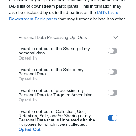
IAB’s list of downstream participants. This information may
also be disclosed by us to third parties on the
IAB’s List of
Όσο για τους τρεις βουλευτές της ΝΔ που
Downstream Participants
that may further disclose it to other
έτρωγαν κοψίδια με τον Σαμαρά, από το γαλάζιο
third parties.
επιτελείο μου είπαν τα εξής: ο Χαράλαμπος
Please note that this website/app uses one or more Google
Personal Data Processing Opt Outs
Αθανασίου θα βγαίνει βουλευτής με τη ΝΔ στο
services and may gather and store information including but
νομό Λέσβου όσες φορές θα θέλει. Ο Γιώργος
not limited to your visit or usage behaviour. You may click to
I want to opt-out of the Sharing of my
personal data.
grant or deny consent to Google and its third-party tags to
Καρασμάνης εκλέγεται στην Πέλλα, μια δύσκολη
Opted In
use your data for below specified purposes in below Google
εκλογική περιφέρεια, είναι 75 χρόνων και
consent section.
I want to opt-out of the Sale of my
«δυσαρεστημένος που βγήκε από την
Personal Data.
Opted In
κυβέρνηση». Ο Θεόφιλος Λεονταρίτης, 72
χρόνων, εξελέγη βουλευτής Σερρών το 2023,
I want to opt-out of processing my
Personal Data for Targeted Advertising.
με 8.867 ψήφους (ο Κ.Καραμανλης πήρε 24.651,
Opted In
ο Τ.Χατζηβασιλείου 24.389 και η Φωτεινή
I want to opt-out of Collection, Use,
Αραμπατζή 28.231. Η ΝΔ έχει χάσει τουλάχιστον
Retention, Sale, and/or Sharing of my
Personal Data that Is Unrelated with the
10 μονάδες στο νομό Σερρών. Τώρα ποιος θα
Purposes for which it was collected.
Opted Out
κινδύνευε να μην εκλεγεί και θα μπορούσε να