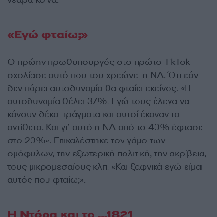
νεαρά κοινά.
«Εγώ φταίω;»
Ο πρώην πρωθυπουργός στο πρώτο TikTok
σχολίασε αυτό που του χρεώνει η ΝΔ. Ότι εάν
δεν πάρει αυτοδυναμία θα φταίει εκείνος. «Η
αυτοδυναμία θέλει 37%. Εγώ τους έλεγα να
κάνουν δέκα πράγματα και αυτοί έκαναν τα
αντίθετα. Και γι’ αυτό η ΝΔ από το 40% έφτασε
στο 20%». Επικαλέστηκε τον γάμο των
ομόφυλων, την εξωτερική πολιτική, την ακρίβεια,
τους μικρομεσαίους κλπ. «Και ξαφνικά εγώ είμαι
αυτός που φταίω;».
Η Ντόρα και το …1821