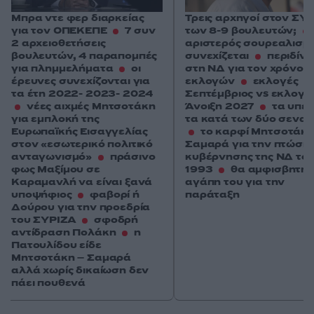
Μπρα ντε φερ διαρκείας
Τρεις αρχηγοί στον ΣΥ
για τον ΟΠΕΚΕΠΕ
7 συν
των 8-9 βουλευτών;
2 αρχειοθετήσεις
αριστερός σουρεαλισμ
βουλευτών, 4 παραπομπές
συνεχίζεται
περιδίν
για πλημμελήματα
οι
στη ΝΔ για τον χρόνο 
έρευνες συνεχίζονται για
εκλογών
εκλογές
τα έτη 2022- 2023- 2024
Σεπτέμβριος vs εκλογέ
νέες αιχμές Μητσοτάκη
Άνοιξη 2027
τα υπέρ
για εμπλοκή της
τα κατά των δύο σεναρ
Ευρωπαϊκής Εισαγγελίας
το καρφί Μητσοτάκη
στον «εσωτερικό πολιτικό
Σαμαρά για την πτώση 
ανταγωνισμό»
πράσινο
κυβέρνησης της ΝΔ το
φως Μαξίμου σε
1993
θα αμφισβητηθ
Καραμανλή να είναι ξανά
αγάπη του για την
υποψήφιος
φαβορί ή
παράταξη
Δούρου για την προεδρία
του ΣΥΡΙΖΑ
σφοδρή
αντίδραση Πολάκη
η
Πατουλίδου είδε
Μητσοτάκη – Σαμαρά
αλλά χωρίς δικαίωση δεν
πάει πουθενά