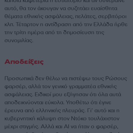
κάποια καφετέρια ή εστιατόριο και αν συνέβαινε
αυτό, θα τον άκουγαν να συζητάει ευαίσθητα
θέματα εθνικής ασφάλειας, πελάτες, σερβιτόροι
κλπ. Τέταρτον η αντίδραση από την Ελλάδα ήρθε
την τρίτη ημέρα από τη δημοσίευση της
συνομιλίας.
Αποδείξεις
Προσωπικά δεν θέλω να πιστέψω τους Ρώσους
φαρσέρ, αλλά τον γενικό γραμματέα εθνικής
ασφάλειας. Ειδικοί μου εξήγησαν ότι όλα αυτά
αποδεικνύονται εύκολα. Υποθέτω ότι έγινε
έρευνα από ελληνικής πλευράς. Γι’ αυτό και η
κυβερνητική κάλυψη στον Ντόκο τουλάχιστον
μέχρι στιγμής. Αλλά και AI να ήταν ο φαρσέρ,