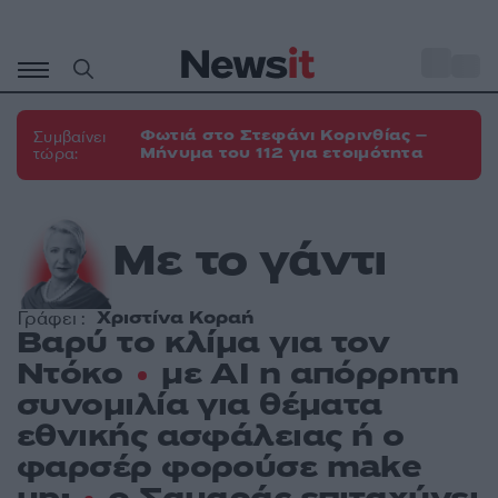
Μετάβαση
σε
o
35
περιεχόμενο
Φωτιά στο Στεφάνι Κορινθίας –
Συμβαίνει
Μήνυμα του 112 για ετοιμότητα
τώρα:
Με το γάντι
Χριστίνα Κοραή
Γράφει :
Βαρύ το κλίμα για τον
Ντόκο
με AI η απόρρητη
συνομιλία για θέματα
εθνικής ασφάλειας ή ο
φαρσέρ φορούσε make