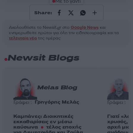
Με το γάντι
Share:
Ακολουθήστε το Νewsit.gr στο
Google News
και
ενημερωθείτε πρώτοι για όλη την ειδησεογραφία και τα
τελευταία νέα
της ημέρας
Newsit Blogs
Melas Blog
Γρηγόρης Μελάς
Γ
Γράφει :
Γράφει :
Καμπάνες: Διοικητικές
Γιατί «λά
εκκαθαρίσεις εν μέσω
χρυσός, ε
καύσωνα
τέλος εποχής
αρχή μια
για Δημητριάδη και Ζούλα
ανόδου;