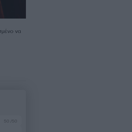
σμένο να
50 /50