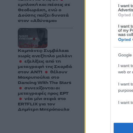
εμπλοκή και πιέσεις σε
I want 
Θεοδωράκη, ενώ ο
Advertis
Opted 
Δούσης παίζει δυνατά
στον «Αδύναμο»
I want t
of my P
was col
Opted 
Καμπάνες: Συμβόλαια
Google 
χωρίς ανεξίτηλο μελάνι
εξελίξεις από τη
I want t
μεταγραφή της Σκορδά
στον ΑΝΤ1
θέλουν
web or d
Μακρυπούλια στο
Dancing With The Stars
I want t
συνεχίζονται οι
purpose
μεταγραφές προς ΕΡΤ
νέα μίνι σειρά στο
I want 
ERTFLIX για τον
Δημήτρη Μητρόπουλο