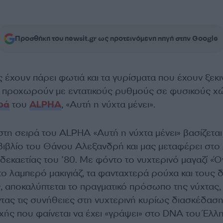
Προσθήκη του newsit.gr ως προτεινόμενη πηγή στην Google
 έχουν πάρει φωτιά και τα γυρίσματα που έχουν ξεκι
 προχωρούν με εντατικούς ρυθμούς σε φυσικούς χ
ρά
του
ALPHA
, «Αυτή η νύχτα μένει».
στη σειρά του ALPHA «Αυτή η νύχτα μένει» βασίζεται
ιβλίο του Θάνου Αλεξανδρή και μας μεταφέρει στο 
δεκαετίας του ’80. Με φόντο το νυχτερινό μαγαζί «Ό
το λαμπερό μακιγιάζ, τα φανταχτερά ρούχα και τους 
, αποκαλύπτεται το πραγματικό πρόσωπο της νύχτας,
τας τις συνήθειες στη νυχτερινή κυρίως διασκέδαση
χής που φαίνεται να έχει «γράψει» στο DNA του Έλλη