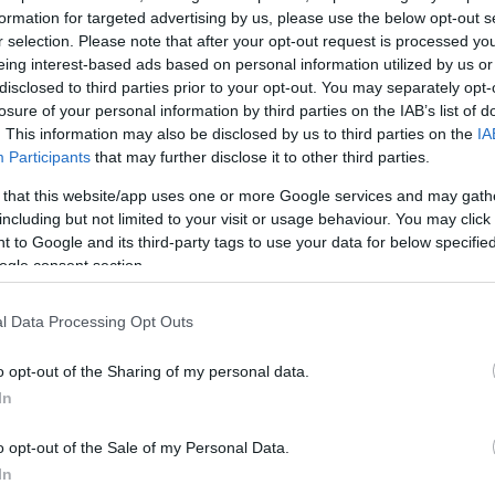
εσία υπογράφει η Κατερίνα Φιλιώτου και το σενάριο 
formation for targeted advertising by us, please use the below opt-out s
r selection. Please note that after your opt-out request is processed y
ύλου και ο Γιώργος Μακρής.
eing interest-based ads based on personal information utilized by us or
disclosed to third parties prior to your opt-out. You may separately opt-
ταγωνιστικούς ρόλους, αντιπροσωπεύοντας… εν μέρ
losure of your personal information by third parties on the IAB’s list of
. This information may also be disclosed by us to third parties on the
IA
ο κακό, τη μέρα και τη νύχτα, ο Γιάννης Στάνκογλου κα
Participants
that may further disclose it to other third parties.
πισμπίκης, αλλά και πολλοί ακόμα γνωστοί ηθοποιοί,
α, Ηλιάνα Μαυρομάτη, Κόρα Καρβούνη, Γιάννης Τσ
 that this website/app uses one or more Google services and may gath
including but not limited to your visit or usage behaviour. You may click 
εργλέγκας, Ελένη Ρουσσινού, Βίκυ Παπαδοπούλου, 
 to Google and its third-party tags to use your data for below specifi
 Γιώργος Πυρπασόπουλος, Κώστας Μπερικόπουλος,
ogle consent section.
 Γιάννης Νταλιάνης, Στάθης Κόικας, Γιάννης Εγγλέζ
ουίφτ, Μελίνα Λεφαντζή, Αινείας Τσαμάτης, Τάσος Λέ
l Data Processing Opt Outs
Πλειώνης, Γιάννης Απέργης, Νικολέτα Καρρά, Ελένη
o opt-out of the Sharing of my personal data.
λαβιανός, Αναστασία Τσιλιμπίου, Σπύρος Σταμούλης
In
ς, Γιώργος Τσάφας, Χρήστος Παπαδόπουλος, Φοίβο
ας, Ντένης Μακρής, Μάρω Παπαδοπούλου, Ελισάβε
o opt-out of the Sale of my Personal Data.
In