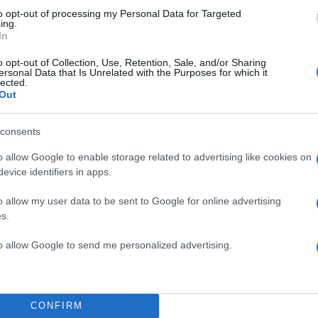
to opt-out of processing my Personal Data for Targeted
ing.
In
o opt-out of Collection, Use, Retention, Sale, and/or Sharing
ersonal Data that Is Unrelated with the Purposes for which it
lected.
Out
consents
o allow Google to enable storage related to advertising like cookies on
evice identifiers in apps.
o allow my user data to be sent to Google for online advertising
s.
to allow Google to send me personalized advertising.
CONFIRM