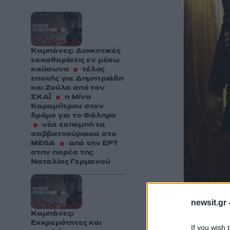
Καμπάνες: Διοικητικές
εκκαθαρίσεις εν μέσω
καύσωνα
τέλος
εποχής για Δημητριάδη
και Ζούλα από τον
ΣΚΑΪ
η Μίνα
Καραμήτρου στον
δρόμο για το Φάληρο
νέα εκπομπή τα
σαββατοκύριακα στο
MEGA
από την ΕΡΤ
στην παρέα της
Ναταλίας Γερμανού
newsit.gr 
Καμπάνες:
Εκκρεμότητες και
If you wish 