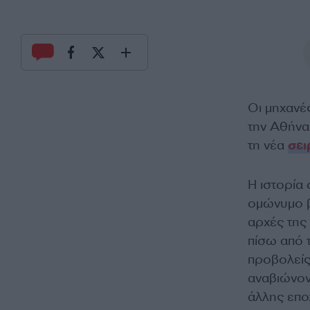
Οι μηχανές
την Αθήνα
τη νέα
σει
Η ιστορία 
ομώνυμο β
αρχές της 
πίσω από 
προβολείς
αναβιώνον
άλλης επο