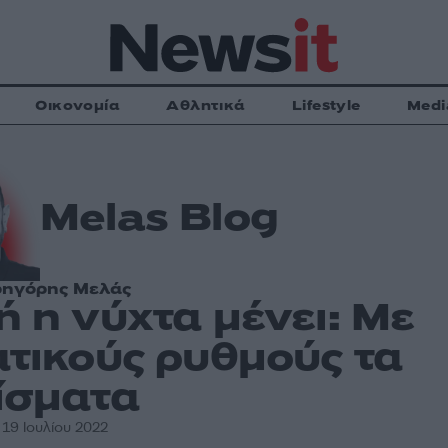
Οικονομία
Αθλητικά
Lifestyle
Medi
Melas Blog
ρηγόρης Μελάς
ή η νύχτα μένει: Με
ατικούς ρυθμούς τα
ίσματα
 19 Ιουλίου 2022