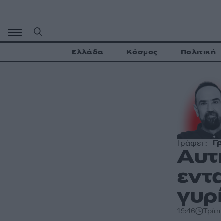
Μετάβαση
σε
περιεχόμενο
Ελλάδα
Κόσμος
Πολιτική
Γ
Γράφει :
Αυτ
εντ
γυρ
19:46
Τρίτη