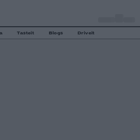
o
Αθήνα
34
C
a
Tasteit
Blogs
Driveit