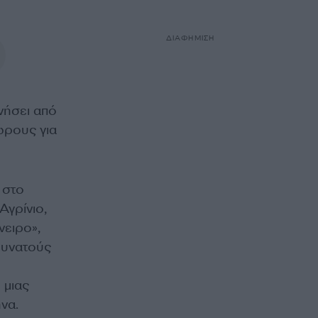
ΔΙΑΦΗΜΙΣΗ
νήσει από
ώρους για
 στο
Αγρίνιο,
νειρο»,
δυνατούς
 μιας
να.