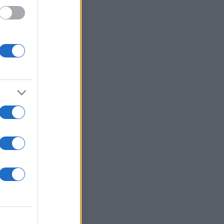
πύρας
σου