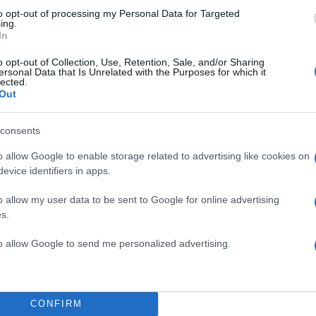
to opt-out of processing my Personal Data for Targeted
ing.
In
o opt-out of Collection, Use, Retention, Sale, and/or Sharing
ersonal Data that Is Unrelated with the Purposes for which it
lected.
Out
consents
o allow Google to enable storage related to advertising like cookies on
evice identifiers in apps.
o allow my user data to be sent to Google for online advertising
s.
to allow Google to send me personalized advertising.
19:00
06.03.25
Οι διαφορετικοί τύποι μ
και πώς να επιλέξεις τί 
ταιριάζει
CONFIRM