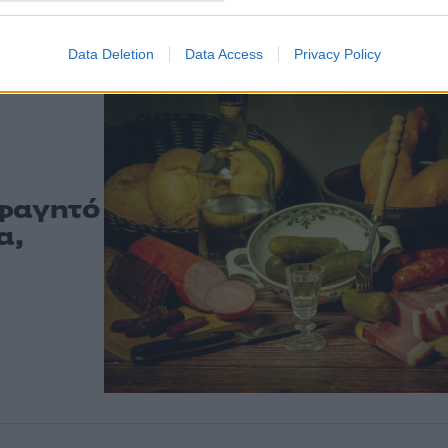
Ας μιλήσουμε για το κεφάλαιο μπύρα
Data Deletion
Data Access
Privacy Policy
 φαγητό
α,