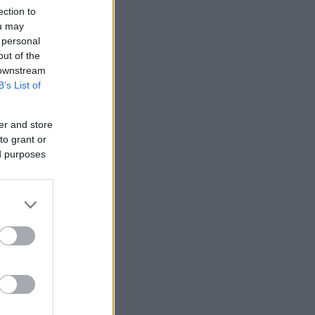
ection to
ou may
 personal
out of the
 downstream
B’s List of
er and store
to grant or
ed purposes