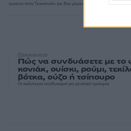
έρχεται στην Τεχνόπολη για δύο μέρες...
16:00
16.02.25
Πώς να συνδυάσετε με το
κονιάκ, ουίσκι, ρούμι, τεκίλ
βότκα, ούζο ή τσίπουρο
Οι καλύτεροι συνδυασμοί για γευστική εμπειρία