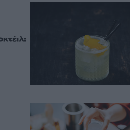
οκτέιλ: