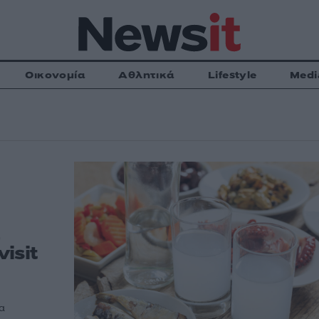
Οικονομία
Αθλητικά
Lifestyle
Medi
α
isit
α