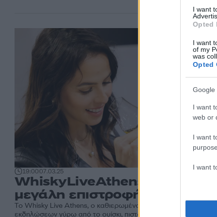
I want 
Advertis
Opted 
I want t
of my P
was col
Opted 
Google 
I want t
web or d
I want t
purpose
I want 
19:00
07.03.25
WhiskyLiveAthens 2025: Η
μεγάλη επιστροφή
Το Whisky Live Αthens, ο καθιερωμένος πλέον θεσμός
εκδηλώσεων γύρω από το ουίσκι, πιστό στο ραντεβού του