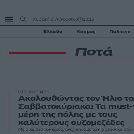
Μετάβαση
σε
περιεχόμενο
Κυριακή 9 Αυγούστου
13:15
Ελλάδα
Κόσμος
Πολιτική
Ποτά
10:45
29.04.25
Ακολουθώντας τον Ήλιο τ
Σαββατοκύριακα: Τα must-v
μέρη της πόλης με τους
καλύτερους ουζομεζέδες
Με σύμμαχο τον καιρό, αναζητήσαμε τα πιο γευστικά στέκι