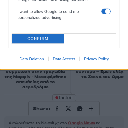
I want to allow Google to send me
personalized advertising.
CONFIRM
Data Deletion
Data Access
Privacy Policy
Στη ΓΑΔΑ η 46χρονη που
Τραμπ: «Ο πόλεμος με
κατηγορείται για
Ιράν θα τελειώσει αρκ
συμμετοχή στην τραγωδία
σύντομα – Εμείς ελέγχ
της Μαρφίν - Μεταφέρθηκε
τα Στενά του Ορμού
απευθείας από το
αεροδρόμιο
Tasteit
Share:
Ακολουθήστε το Νewsit.gr στο
Google News
και