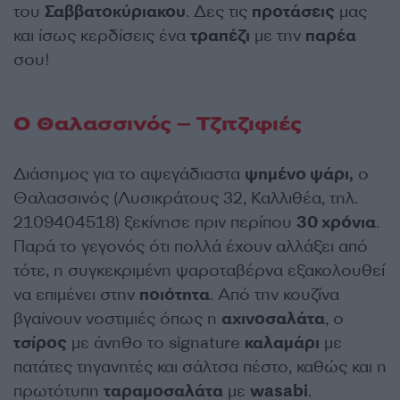
του
Σαββατοκύριακου
. Δες τις
προτάσεις
μας
και ίσως κερδίσεις ένα
τραπέζι
με την
παρέα
σου!
Ο Θαλασσινός – Τζιτζιφιές
Διάσημος για το αψεγάδιαστα
ψημένο ψάρι,
ο
Θαλασσινός (Λυσικράτους 32, Καλλιθέα, τηλ.
2109404518) ξεκίνησε πριν περίπου
30 χρόνια
.
Παρά το γεγονός ότι πολλά έχουν αλλάξει από
τότε, η συγκεκριμένη ψαροταβέρνα εξακολουθεί
να επιμένει στην
ποιότητα
. Από την κουζίνα
βγαίνουν νοστιμιές όπως η
αχινοσαλάτα
, ο
τσίρος
με άνηθο το signature
καλαμάρι
με
πατάτες τηγανητές και σάλτσα πέστο, καθώς και η
πρωτότυπη
ταραμοσαλάτα
με
wasabi
.