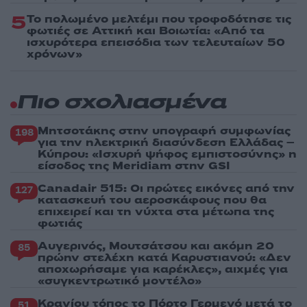
5
Το πολωμένο μελτέμι που τροφοδότησε τις
φωτιές σε Αττική και Βοιωτία: «Από τα
ισχυρότερα επεισόδια των τελευταίων 50
χρόνων»
Πιο σχολιασμένα
Μητσοτάκης στην υπογραφή συμφωνίας
198
για την ηλεκτρική διασύνδεση Ελλάδας –
Κύπρου: «Ισχυρή ψήφος εμπιστοσύνης» η
είσοδος της Meridiam στην GSI
Canadair 515: Οι πρώτες εικόνες από την
127
κατασκευή του αεροσκάφους που θα
επιχειρεί και τη νύχτα στα μέτωπα της
φωτιάς
Αυγερινός, Μουτσάτσου και ακόμη 20
85
πρώην στελέχη κατά Καρυστιανού: «Δεν
αποχωρήσαμε για καρέκλες», αιχμές για
«συγκεντρωτικό μοντέλο»
Κρανίου τόπος το Πόρτο Γερμενό μετά το
51