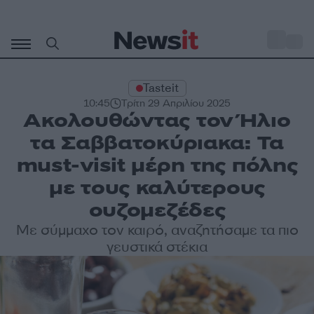
Μετάβαση
σε
o
27
περιεχόμενο
Tasteit
10:45
Τρίτη 29 Απριλίου 2025
Ακολουθώντας τον Ήλιο
τα Σαββατοκύριακα: Τα
must-visit μέρη της πόλης
με τους καλύτερους
ουζομεζέδες
Με σύμμαχο τον καιρό, αναζητήσαμε τα πιο
γευστικά στέκια