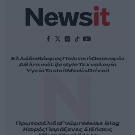
Ελλάδα
Κόσμος
Πολιτική
Οικονομία
Αθλητικά
Lifestyle
Τεχνολογία
Υγεία
Tasteit
Media
Driveit
Πρωτοσέλιδα
Γνώμη
Melas Blog
Καιρός
Παράξενες Ειδήσεις