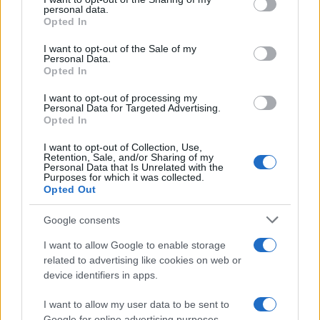
ενθουσιασμό
και
αγάπη
για την
ελευθερία
, ότι
personal data.
grant or deny consent to Google and its third-party tags to
δηλαδή πρεσβεύει και το
Ούζο Πλωμαρίου
.
Opted In
use your data for below specified purposes in below Google
Πέρα από την απολαυστική
γεύση
του, μας
consent section.
I want to opt-out of the Sale of my
ανταμείβει μοναδικά και με άλλο τρόπο: το
Ούζο
Personal Data.
Opted In
Πλωμαρίου
προσκαλεί τους
Ακόλουθους του
Ήλιου
σε έναν συναρπαστικό
διαγωνισμό
με
I want to opt-out of processing my
Personal Data for Targeted Advertising.
έπαθλα μια αξέχαστη
κρουαζιέρα
με
Opted In
ιστιοπλοϊκό
– ότι πρέπει για το
καλοκαίρι
που
I want to opt-out of Collection, Use,
έρχεται-
τραπεζώματα
αξίας
100 ευρώ
το
Retention, Sale, and/or Sharing of my
Personal Data that Is Unrelated with the
καθένα, αλλά και
φιάλες
Ούζου Πλωμαρίου,
οι
Purposes for which it was collected.
Opted Out
οποίες θα απογειώσουν τις στιγμές μας. Κι όλα
αυτά με μια επίσκεψη στο
site
, όπου
Google consents
συμπληρώνουμε τα
στοιχεία
μας και
I want to allow Google to enable storage
ανεβάζουμε μια
φωτογραφία
του λαιμού μιας
related to advertising like cookies on web or
φιάλης
200ml
– η
ζωή
είναι
καλύτερη
όταν
device identifiers in apps.
μοιράζεται «
Γιατί έχει Ήλιο
»!
I want to allow my user data to be sent to
Αν τα χάσατε
Google for online advertising purposes.