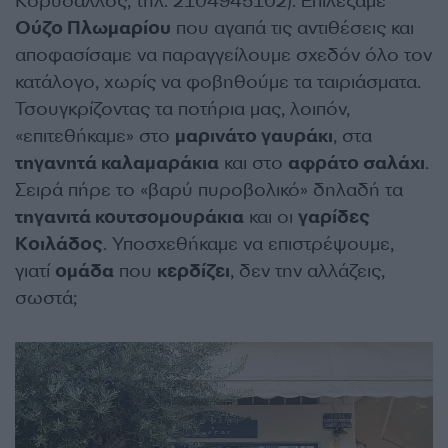
Κορυδαλλός, τηλ. 2104945102). Επιλέξαμε
Ούζο Πλωμαρίου
που αγαπά τις αντιθέσεις και
αποφασίσαμε να παραγγείλουμε σχεδόν όλο τον
κατάλογο, χωρίς να φοβηθούμε τα ταιριάσματα.
Τσουγκρίζοντας τα ποτήρια μας, λοιπόν,
«επιτεθήκαμε» στο
μαρινάτο γαυράκι
, στα
τηγανητά καλαμαράκια
και στο
αφράτο σαλάχι
.
Σειρά πήρε το «βαρύ πυροβολικό» δηλαδή τα
τηγανιτά κουτσομουράκια
και οι
γαρίδες
Κοιλάδος
. Υποσχεθήκαμε να επιστρέψουμε,
γιατί
ομάδα
που
κερδίζει
, δεν την αλλάζεις,
σωστά;