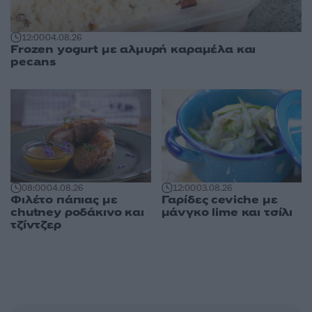
12:00
04.08.26
Frozen yogurt με αλμυρή καραμέλα και
pecans
08:00
04.08.26
12:00
03.08.26
Φιλέτο πάπιας με
Γαρίδες ceviche με
chutney ροδάκινο και
μάνγκο lime και τσίλι
τζίντζερ