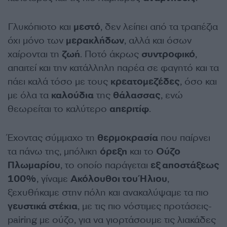
Γλυκόπιοτο και
μεστό
, δεν λείπει από τα τραπέζια
όχι μόνο των
μερακλήδων
, αλλά και όσων
χαίρονται τη
ζωή
. Ποτό άκρως
συντροφικό
,
απαιτεί και την κατάλληλη παρέα σε φαγητό και τα
πάει καλά τόσο με τους
κρεατομεζέδες
, όσο και
με όλα τα
καλούδια
της
θάλασσας
, ενώ
θεωρείται το καλύτερο
απεριτίφ
.
Έχοντας σύμμαχο τη
θερμοκρασία
που παίρνει
τα πάνω της, μπόλικη
όρεξη
και το
Ούζο
Πλωμαρίου
, το οποίο παράγεται
εξ αποστάξεως
100%
, γίναμε
Ακόλουθοι του Ήλιου
,
ξεχυθήκαμε στην πόλη και ανακαλύψαμε τα πιο
γευστικά στέκια
, με τις πιο νόστιμες προτάσεις-
pairing με ούζο, για να γιορτάσουμε τις λιακάδες