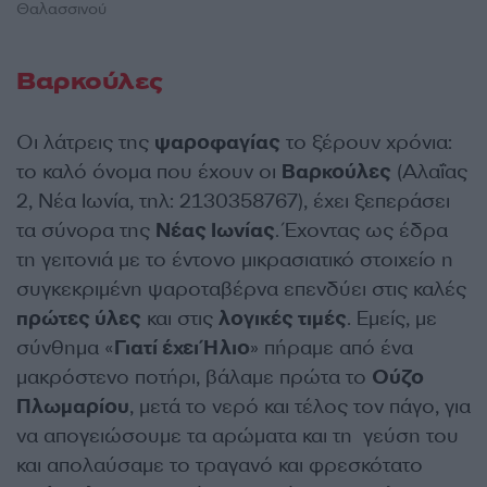
Θαλασσινού
Βαρκούλες
Οι λάτρεις της
ψαροφαγίας
το ξέρουν χρόνια:
το καλό όνομα που έχουν οι
Βαρκούλες
(Αλαΐας
2, Νέα Ιωνία, τηλ: 2130358767), έχει ξεπεράσει
τα σύνορα της
Νέας Ιωνίας
. Έχοντας ως έδρα
τη γειτονιά με το έντονο μικρασιατικό στοιχείο η
συγκεκριμένη ψαροταβέρνα επενδύει στις καλές
πρώτες ύλες
και στις
λογικές τιμές
. Εμείς, με
σύνθημα «
Γιατί έχει Ήλιο
» πήραμε από ένα
μακρόστενο ποτήρι, βάλαμε πρώτα το
Ούζο
Πλωμαρίου
, μετά το νερό και τέλος τον πάγο, για
να απογειώσουμε τα αρώματα και τη γεύση του
και απολαύσαμε το τραγανό και φρεσκότατο