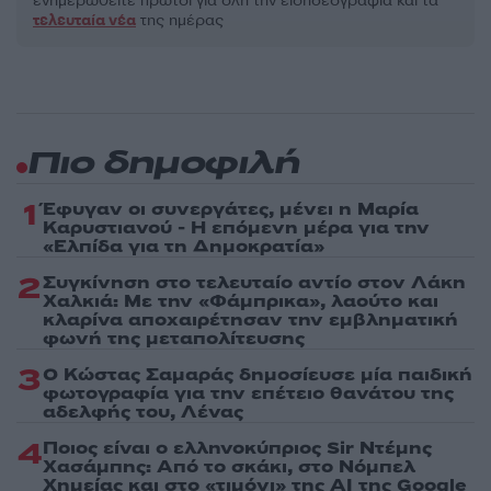
ενημερωθείτε πρώτοι για όλη την ειδησεογραφία και τα
τελευταία νέα
της ημέρας
Πιο δημοφιλή
1
Έφυγαν οι συνεργάτες, μένει η Μαρία
Καρυστιανού - Η επόμενη μέρα για την
«Ελπίδα για τη Δημοκρατία»
2
Συγκίνηση στο τελευταίο αντίο στον Λάκη
Χαλκιά: Με την «Φάμπρικα», λαούτο και
κλαρίνα αποχαιρέτησαν την εμβληματική
φωνή της μεταπολίτευσης
3
Ο Κώστας Σαμαράς δημοσίευσε μία παιδική
φωτογραφία για την επέτειο θανάτου της
αδελφής του, Λένας
4
Ποιος είναι ο ελληνοκύπριος Sir Ντέμης
Χασάμπης: Από το σκάκι, στο Νόμπελ
Χημείας και στο «τιμόνι» της AI της Google