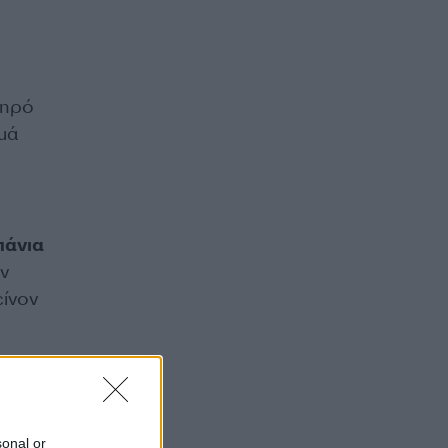
ξηρό
μά
πάνια
ον
είνον
sonal or