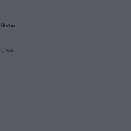
e Show
ύ και