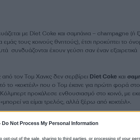
υάζεται με Diet Coke και σαμπάνια – champagne (ή 
 εμάς τους κοινούς θνητούς), έτσι προκύπτει το όνο
αυτά συνδυάζονται έχουν γεύση σαν έναν εξαιρετικά
ς από τον Τομ Χανκς δεν σερβίρει
Diet Coke
και
σαμ
υτό το «κοκτέιλ» που ο Τομ έκανε για πρώτη φορά στ
ν Κόλμπερτ προκάλεσε ενθουσιασμό στο κοινό, με εκ
 «μπορεί να είμαι τρελός, αλλά ξέρω από κοκτέιλ».
αν η Γενιά Ζ, ξέρεις ότι αυτό το ποτό θα ήταν ήδη
-
Do Not Process My Personal Information
 γέμιζε το Instagram σου με το
#CokagneLife
.
to opt-out of the sale, sharing to third parties, or processing of your per