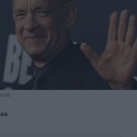
UTERS
αδά