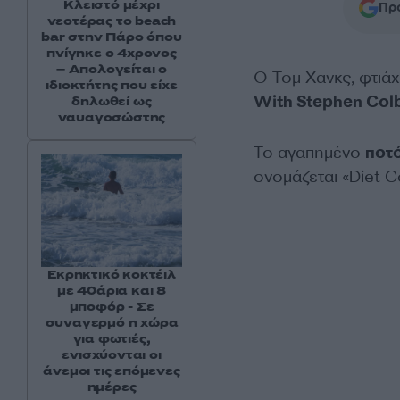
Κλειστό μέχρι
Προ
νεοτέρας το beach
bar στην Πάρο όπου
πνίγηκε ο 4χρονος
– Απολογείται ο
Ο Τομ Χανκς, φτιάχν
ιδιοκτήτης που είχε
With Stephen Col
δηλωθεί ως
ναυαγοσώστης
Το αγαπημένο
ποτ
ονομάζεται «Diet 
Εκρηκτικό κοκτέιλ
με 40άρια και 8
μποφόρ - Σε
συναγερμό η χώρα
για φωτιές,
ενισχύονται οι
άνεμοι τις επόμενες
ημέρες