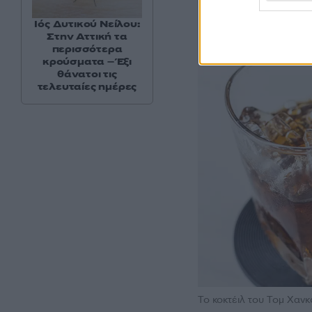
Ιός Δυτικού Νείλου:
Στην Αττική τα
περισσότερα
κρούσματα – Έξι
θάνατοι τις
τελευταίες ημέρες
Το κοκτέιλ του Τομ Χανκ