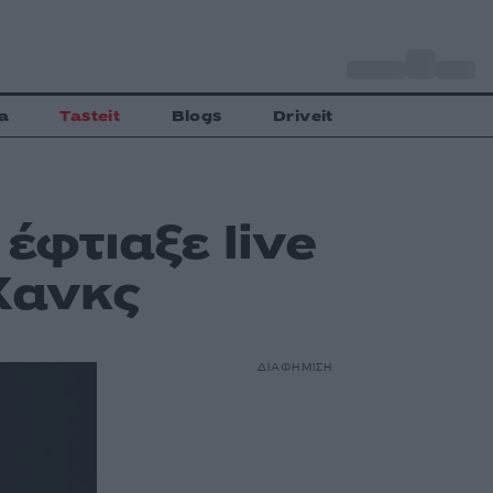
o
Αθήνα
32
C
a
Tasteit
Blogs
Driveit
έφτιαξε live
Χανκς
ΔΙΑΦΗΜΙΣΗ