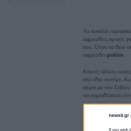
Το κοκτέιλ παρασκε
αφρώδες κρασί, για
του. Όταν τα δύο 
αφρώδη
μηλίτη
.
Κανείς άλλος εκτό
στο ίδιο ποτήρι. Α
αέρα με τον Στίβε
να παραδέχεται ότι
Αν ο
Τομ Χανκς
ήτ
newsit.gr 
εμφιαλωμένο και θα
If you wish 