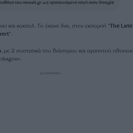
σθήκη του newsit.gr ως προτεινόμενη πηγή στην Google
ει και κοκτέιλ. Το έκανε live, στην εκπομπή “
The Lat
bert
“.
ό
, με 2 συστατικά του διάσημου και αγαπητού ηθοποιο
Cokagne».
ΔΙΑΦΗΜΙΣΗ