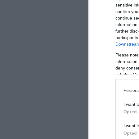
sensitive in
confirm you
continue se
information 
further disc
participants
Downstream 
Please note
information 
deny consent
in below Go
Persona
I want t
Opted 
I want t
Opted 