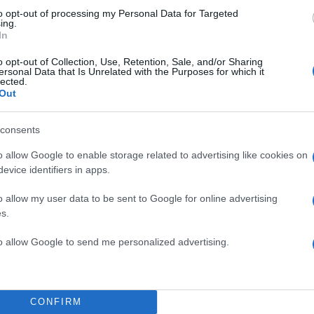
to opt-out of processing my Personal Data for Targeted
ing.
In
o opt-out of Collection, Use, Retention, Sale, and/or Sharing
ersonal Data that Is Unrelated with the Purposes for which it
lected.
Out
consents
o allow Google to enable storage related to advertising like cookies on
ετε το κοκτέιλ 2 συστατικών του Τομ
evice identifiers in apps.
o allow my user data to be sent to Google for online advertising
s.
ήρι με
πάγο
, προσθέτουμε αναψυκτικό
Diet Cola
, μέχ
ηριού και ολοκληρώνουμε με μια γενναιόδωρη δόση,
to allow Google to send me personalized advertising.
ό αφρώδες
κρασί
, όπως το
Prosecco
.
CONFIRM