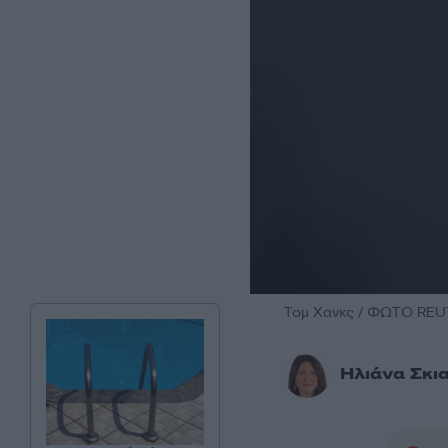
Τομ Χανκς / ΦΩΤΟ RE
Ηλιάνα Σκι