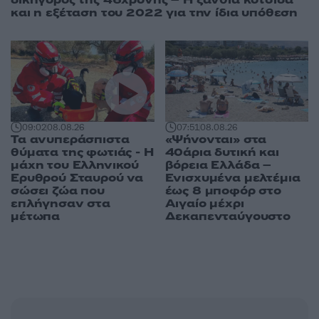
και η εξέταση του 2022 για την ίδια υπόθεση
09:02
08.08.26
07:51
08.08.26
Τα ανυπεράσπιστα
«Ψήνονται» στα
θύματα της φωτιάς - Η
40άρια δυτική και
μάχη του Ελληνικού
βόρεια Ελλάδα –
Ερυθρού Σταυρού να
Ενισχυμένα μελτέμια
σώσει ζώα που
έως 8 μποφόρ στο
επλήγησαν στα
Αιγαίο μέχρι
μέτωπα
Δεκαπενταύγουστο