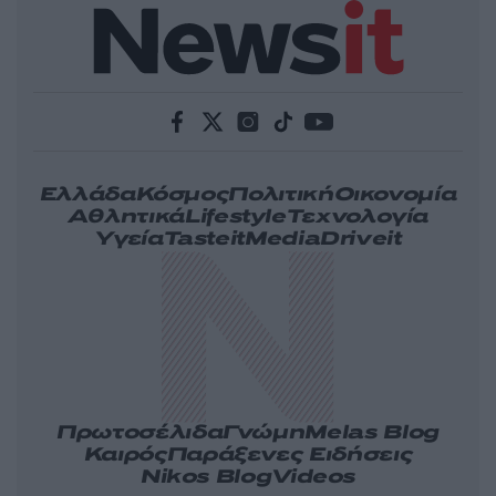
Ελλάδα
Κόσμος
Πολιτική
Οικονομία
Αθλητικά
Lifestyle
Τεχνολογία
Υγεία
Tasteit
Media
Driveit
Πρωτοσέλιδα
Γνώμη
Melas Blog
Καιρός
Παράξενες Ειδήσεις
Nikos Blog
Videos