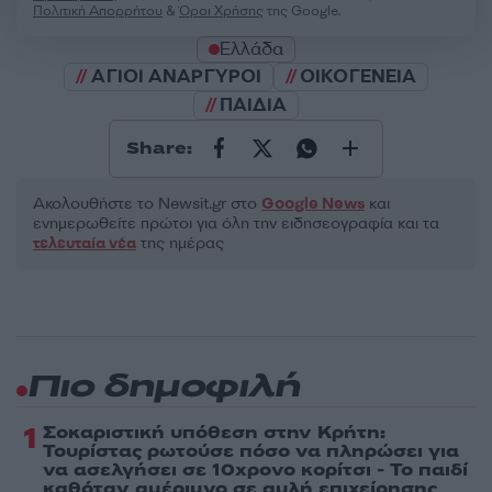
Πολιτική Απορρήτου
&
Όροι Χρήσης
της Google.
Ελλάδα
ΑΓΙΟΙ ΑΝΑΡΓΥΡΟΙ
ΟΙΚΟΓΕΝΕΙΑ
ΠΑΙΔΙΑ
Share:
Ακολουθήστε το Νewsit.gr στο
Google News
και
ενημερωθείτε πρώτοι για όλη την ειδησεογραφία και τα
τελευταία νέα
της ημέρας
Πιο δημοφιλή
1
Σοκαριστική υπόθεση στην Κρήτη:
Τουρίστας ρωτούσε πόσο να πληρώσει για
να ασελγήσει σε 10χρονο κορίτσι - Το παιδί
καθόταν αμέριμνο σε αυλή επιχείρησης