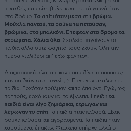
ημέρα γυμνά γύριζαν. Χωρίς ρούχα. Ακόμη και
προχθές που είχε βάλει κρύο αυτά γυμνά ήταν
στο δρόμο.
Το σπίτι ήταν μέσα στη βρώμα.
Μούχλα παντού, τα ρούχα τα πετούσαν,
βρώμικα, στο μπαλκόνι. Έπεφταν στο δρόμο τα
στρώματα. Χάλια όλα
. Σχολείο πηγαίνουν τα
παιδιά αλλά ούτε φαγητό τους έχουν. Όλη την
ημέρα ντελίβερι απ’ έξω φαγητό».
Διαφορετική είναι η εικόνα που δίνει ο παππούς
των παιδιών στο newsit.gr. Πήγαιναν σχολείο τα
παιδιά. Ερχόταν πούλμαν και τα έπαιρνε. Εγώ, ως
παππούς, ερχόμουν και τα έβλεπα. Επειδή
τα
παιδιά είναι λίγο ζημιάρικα, έτρωγαν και
λέρωναν το σπίτι.
Τα παιδιά ήταν καθαρά. Είχαν
ρούχα καθαρά και αγορασμένα. Τα παιδιά ήταν
χαρούμενα, έπαιζαν. Φτώχεια υπήρχε αλλά ο