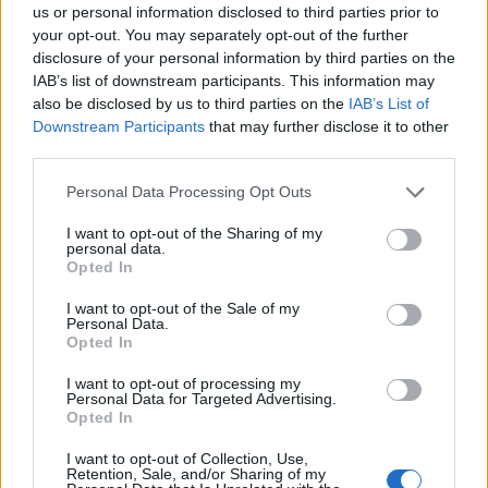
us or personal information disclosed to third parties prior to
your opt-out. You may separately opt-out of the further
disclosure of your personal information by third parties on the
IAB’s list of downstream participants. This information may
also be disclosed by us to third parties on the
IAB’s List of
Downstream Participants
that may further disclose it to other
third parties.
Please note that this website/app uses one or more Google
Personal Data Processing Opt Outs
services and may gather and store information including but
not limited to your visit or usage behaviour. You may click to
I want to opt-out of the Sharing of my
personal data.
grant or deny consent to Google and its third-party tags to
Opted In
use your data for below specified purposes in below Google
consent section.
I want to opt-out of the Sale of my
Personal Data.
Opted In
Ένα παιδικό καροτσάκι
I want to opt-out of processing my
Personal Data for Targeted Advertising.
Opted In
I want to opt-out of Collection, Use,
Retention, Sale, and/or Sharing of my