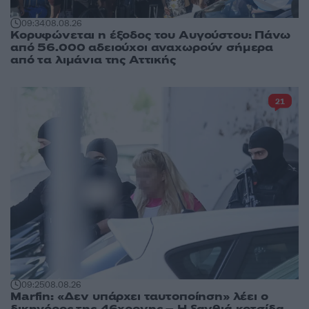
09:34
08.08.26
Κορυφώνεται η έξοδος του Αυγούστου: Πάνω
από 56.000 αδειούχοι αναχωρούν σήμερα
από τα λιμάνια της Αττικής
21
09:25
08.08.26
Marfin: «Δεν υπάρχει ταυτοποίηση» λέει ο
δικηγόρος της 46χρονης – Η ξανθιά κοτσίδα