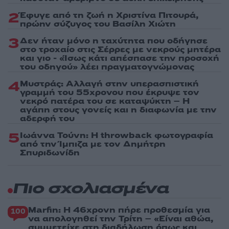
2
Έφυγε από τη ζωή η Χριστίνα Πιτουρά,
πρώην σύζυγος του Βασίλη Χιώτη
3
Δεν ήταν μόνο η ταχύτητα που οδήγησε
στο τροχαίο στις Σέρρες με νεκρούς μητέρα
και γιο - «Ίσως κάτι απέσπασε την προσοχή
του οδηγού» λέει πραγματογνώμονας
4
Μυστράς: Αλλαγή στην υπερασπιστική
γραμμή του 55χρονου που έκρυψε τον
νεκρό πατέρα του σε καταψύκτη – Η
αγάπη στους γονείς και η διαφωνία με την
αδερφή του
5
Ιωάννα Τούνη: Η throwback φωτογραφία
από την Ίμπιζα με τον Δημήτρη
Σπυριδωνίδη
Πιο σχολιασμένα
Marfin: Η 46χρονη πήρε προθεσμία για
100
να απολογηθεί την Τρίτη – «Είναι αθώα,
συμμετείχε στη διαδήλωση όπως και