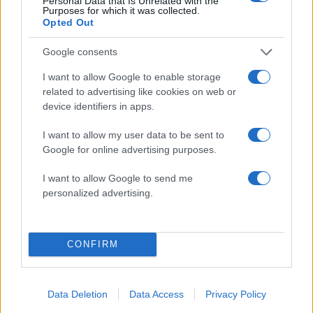
Personal Data that Is Unrelated with the
Purposes for which it was collected.
Opted Out
Google consents
I want to allow Google to enable storage
related to advertising like cookies on web or
Εκεί θα υποβληθούν σε μια σειρά από εξετάσεις
device identifiers in apps.
προκειμένου να διαπιστωθεί η κατάσταση της
υγείας τους, ενώ για την τύχη τους αναμένεται να
I want to allow my user data to be sent to
Google for online advertising purposes.
αποφανθούν οι κοινωνικές υπηρεσίες. Δεν
αποκλείεται να μεταφερθούν σε κάποια δομή.
I want to allow Google to send me
personalized advertising.
ΔΙΑΦΗΜΙΣΗ
CONFIRM
Data Deletion
Data Access
Privacy Policy