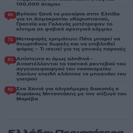
100.000 άτομα»
Βγήκαν ξανά τα μαχαίρια στην Ελπίδα
90
για τη Δημοκρατία: «Καρυστιανού,
Γρατσία και Γαλανός μετέτρεψαν το
κίνημα σε φοβικό αρχηγικό κόμμα»
Μεταφορές χρημάτων: Πότε μπορεί να
71
θεωρηθούν δωρεές και να επιβληθεί
φόρος – Τι ισχυεί για τις γονικές παροχές
Απίστευτο κι όμως αληθινό -
61
Aναστέλλονται τα τακτικά ραντεβού του
αγγειοχειρουργού του νοσοκομείου
Χανίων επειδή κλάπηκε το μηχανάκι του
γιατρού
Στα Χανιά για ολιγοήμερες διακοπές ο
52
Κυριάκος Μητσοτάκης με την σύζυγό του
Μαρέβα