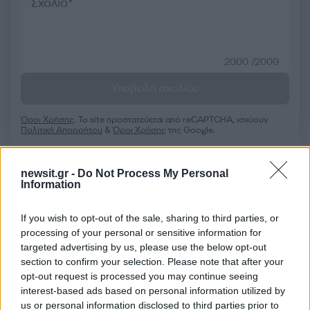
2000 /2000
Υποβολή σχολίου
Όροι Χρήσης
. Το site προστατεύεται από reCAPTCHA, ισχύουν
Πολιτική Απορρήτου
&
Όροι Χρήσης
της Google.
Ελλάδα
ΗΣΑΠ
ΜΕΤΡΟ
newsit.gr -
Do Not Process My Personal
Information
Share:
If you wish to opt-out of the sale, sharing to third parties, or
processing of your personal or sensitive information for
Ακολουθήστε το Νewsit.gr στο
Google News
και
ενημερωθείτε πρώτοι για όλη την ειδησεογραφία και τα
targeted advertising by us, please use the below opt-out
τελευταία νέα
της ημέρας
section to confirm your selection. Please note that after your
opt-out request is processed you may continue seeing
interest-based ads based on personal information utilized by
us or personal information disclosed to third parties prior to