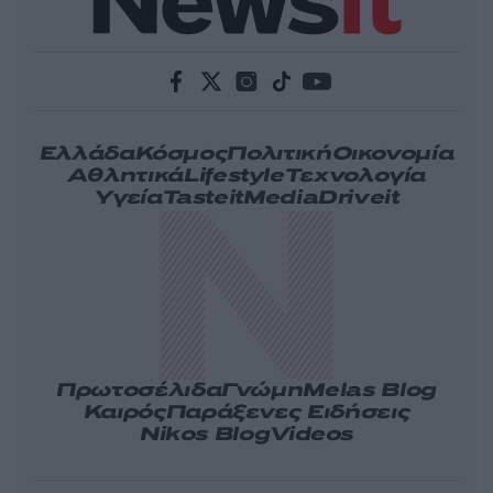
Ελλάδα
Κόσμος
Πολιτική
Οικονομία
Αθλητικά
Lifestyle
Τεχνολογία
Υγεία
Tasteit
Media
Driveit
Πρωτοσέλιδα
Γνώμη
Melas Blog
Καιρός
Παράξενες Ειδήσεις
Nikos Blog
Videos