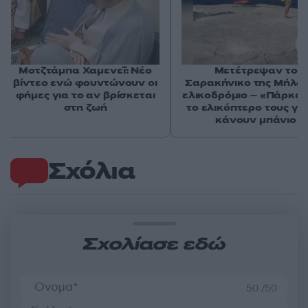
Μοτζτάμπα Χαμενεΐ: Νέο
Μετέτρεψαν το
βίντεο ενώ φουντώνουν οι
Σαρακήνικο της Μήλου
φήμες για το αν βρίσκεται
ελικοδρόμιο – «Πάρκα
στη ζωή
το ελικόπτερο τους γι
κάνουν μπάνιο
Σχόλια
Σχολίασε εδώ
50 /50