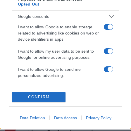
το γέλιο στον Πορτογάλο
Opted Out
Google consents
Πιο σχολιασμένα
I want to allow Google to enable storage
Βγήκαν ξανά τα μαχαίρια στην Ελπίδα
related to advertising like cookies on web or
98
για τη Δημοκρατία: «Καρυστιανού,
device identifiers in apps.
Γρατσία και Γαλανός μετέτρεψαν το
κίνημα σε φοβικό αρχηγικό κόμμα»
I want to allow my user data to be sent to
Google for online advertising purposes.
Στην Κρήτη ο Κυριάκος Μητσοτάκης,
93
συνεχίζει τις ολιγοήμερες διακοπές του –
Πού βρέθηκε το Σάββατο
I want to allow Google to send me
personalized advertising.
Απίστευτο κι όμως αληθινό -
89
Aναστέλλονται τα τακτικά ραντεβού του
αγγειοχειρουργού του νοσοκομείου
Χανίων επειδή κλάπηκε το μηχανάκι του
γιατρού
CONFIRM
Το οικονομικό πρόγραμμα της ΕΛΑΣ που
85
θα παρουσιάσει ο Αλέξης Τσίπρας στη
Θεσσαλονίκη: Σχέδιο τετραετίας
Data Deletion
Data Access
Privacy Policy
ΕΛΑΣ: Ο Αλέξης Δέδες ο πρώτος
73