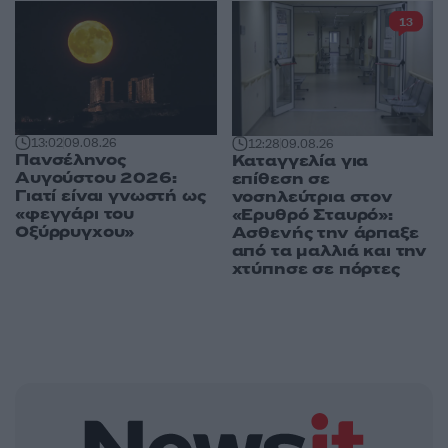
13
13:02
09.08.26
12:28
09.08.26
Πανσέληνος
Καταγγελία για
Αυγούστου 2026:
επίθεση σε
Γιατί είναι γνωστή ως
νοσηλεύτρια στον
«φεγγάρι του
«Ερυθρό Σταυρό»:
Οξύρρυγχου»
Ασθενής την άρπαξε
από τα μαλλιά και την
χτύπησε σε πόρτες