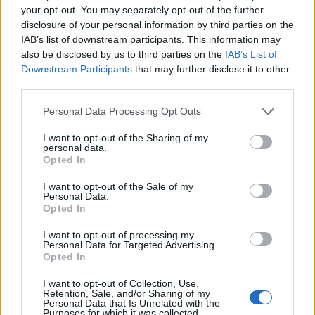
your opt-out. You may separately opt-out of the further
disclosure of your personal information by third parties on the
Πιο δημοφιλή
IAB’s list of downstream participants. This information may
also be disclosed by us to third parties on the
IAB’s List of
1
Κωνσταντίνος Αργυρός και Αλεξάνδρα
Downstream Participants
that may further disclose it to other
Νίκα κάνουν διακοπές με πολυτελές γιοτ
third parties.
με τα δύο παιδιά τους
Please note that this website/app uses one or more Google
Personal Data Processing Opt Outs
2
Ελίζαμπεθ Ελέτσι και Νεκτάριος Λεμονίδης
services and may gather and store information including but
πήγαν στον Άγιο Νεκτάριο Βούλας για να
not limited to your visit or usage behaviour. You may click to
I want to opt-out of the Sharing of my
πάρουν την ευχή για τον γιο τους
personal data.
grant or deny consent to Google and its third-party tags to
Opted In
3
Ηφαίστειο Σαντορίνης: Ένας 15χρονος που
use your data for below specified purposes in below Google
δεν πρόλαβε να ξεφύγει από το τσουνάμι
consent section.
μπορεί να αλλάξει τη χρονολογία της
I want to opt-out of the Sale of my
Personal Data.
προϊστορικής έκρηξης
Opted In
4
Παρκαδόρος στο Ελαφονήσι συνελήφθη
για έβδομη φορά - Τον «τσάκωσαν»
I want to opt-out of processing my
αστυνομικοί που προσποιήθηκαν τους
Personal Data for Targeted Advertising.
τουρίστες
Opted In
5
«Φιάσκο» στη Μαδέιρα με το γάμο του
I want to opt-out of Collection, Use,
Κριστιάνο Ρονάλντο: Χιλιάδες άνθρωποι
Retention, Sale, and/or Sharing of my
Personal Data that Is Unrelated with the
πήγαν σε λάθος εκκλησία και προκάλεσαν
Purposes for which it was collected.