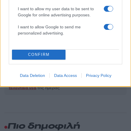
Υποβολή σχολίου
I want to allow my user data to be sent to
Όροι Χρήσης
. Το site προστατεύεται από reCAPTCHA, ισχύουν
Google for online advertising purposes.
Πολιτική Απορρήτου
&
Όροι Χρήσης
της Google.
I want to allow Google to send me
Ελλάδα
personalized advertising.
ΑΕΡΟΔΡΟΜΙΟ ΕΛΕΥΘΕΡΙΟΣ ΒΕΝΙΖΕΛΟΣ
ΑΕΡΟΣΚΑΦΟΣ
ΑΝΑΓΚΑΣΤΙΚΗ ΠΡΟΣΓΕΙΩΣΗ
CONFIRM
Share:
Data Deletion
Data Access
Privacy Policy
Ακολουθήστε το Νewsit.gr στο
Google News
και
ενημερωθείτε πρώτοι για όλη την ειδησεογραφία και τα
τελευταία νέα
της ημέρας
Πιο δημοφιλή