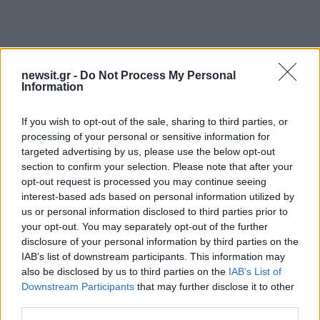
newsit.gr -
Do Not Process My Personal
Information
If you wish to opt-out of the sale, sharing to third parties, or
Αν τα χάσατε
processing of your personal or sensitive information for
targeted advertising by us, please use the below opt-out
section to confirm your selection. Please note that after your
opt-out request is processed you may continue seeing
interest-based ads based on personal information utilized by
us or personal information disclosed to third parties prior to
your opt-out. You may separately opt-out of the further
disclosure of your personal information by third parties on the
IAB’s list of downstream participants. This information may
also be disclosed by us to third parties on the
IAB’s List of
Downstream Participants
that may further disclose it to other
Στη ΓΑΔΑ η 46χρονη που
Τραμπ: «Ο πόλεμος με
third parties.
κατηγορείται για
Ιράν θα τελειώσει αρκ
συμμετοχή στην τραγωδία
σύντομα – Εμείς ελέγχ