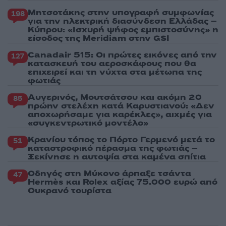
Μητσοτάκης στην υπογραφή συμφωνίας
198
για την ηλεκτρική διασύνδεση Ελλάδας –
Κύπρου: «Ισχυρή ψήφος εμπιστοσύνης» η
είσοδος της Meridiam στην GSI
Canadair 515: Οι πρώτες εικόνες από την
127
κατασκευή του αεροσκάφους που θα
επιχειρεί και τη νύχτα στα μέτωπα της
φωτιάς
Αυγερινός, Μουτσάτσου και ακόμη 20
85
πρώην στελέχη κατά Καρυστιανού: «Δεν
αποχωρήσαμε για καρέκλες», αιχμές για
«συγκεντρωτικό μοντέλο»
Κρανίου τόπος το Πόρτο Γερμενό μετά το
51
καταστροφικό πέρασμα της φωτιάς –
Ξεκίνησε η αυτοψία στα καμένα σπίτια
Οδηγός στη Μύκονο άρπαξε τσάντα
47
Hermès και Rolex αξίας 75.000 ευρώ από
Ουκρανό τουρίστα