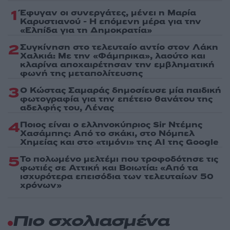
1
Έφυγαν οι συνεργάτες, μένει η Μαρία
Καρυστιανού - Η επόμενη μέρα για την
«Ελπίδα για τη Δημοκρατία»
2
Συγκίνηση στο τελευταίο αντίο στον Λάκη
Χαλκιά: Με την «Φάμπρικα», λαούτο και
κλαρίνα αποχαιρέτησαν την εμβληματική
φωνή της μεταπολίτευσης
3
Ο Κώστας Σαμαράς δημοσίευσε μία παιδική
φωτογραφία για την επέτειο θανάτου της
αδελφής του, Λένας
4
Ποιος είναι ο ελληνοκύπριος Sir Ντέμης
Χασάμπης: Από το σκάκι, στο Νόμπελ
Χημείας και στο «τιμόνι» της AI της Google
5
Το πολωμένο μελτέμι που τροφοδότησε τις
φωτιές σε Αττική και Βοιωτία: «Από τα
ισχυρότερα επεισόδια των τελευταίων 50
χρόνων»
Πιο σχολιασμένα