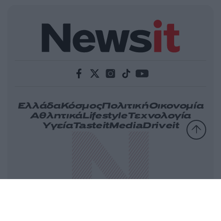
Ελλάδα
Κόσμος
Πολιτική
Οικονομία
Αθλητικά
Lifestyle
Τεχνολογία
Υγεία
Tasteit
Media
Driveit
Πρωτοσέλιδα
Γνώμη
Melas Blog