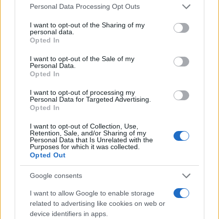
Please note that this website/app uses one or more Google
της Μαρφίν - Μεταφέρθηκε
τα Στενά του Ορμού
Personal Data Processing Opt Outs
services and may gather and store information including but
απευθείας από το
αεροδρόμιο
not limited to your visit or usage behaviour. You may click to
I want to opt-out of the Sharing of my
personal data.
grant or deny consent to Google and its third-party tags to
Opted In
use your data for below specified purposes in below Google
Σχόλια
consent section.
I want to opt-out of the Sale of my
Personal Data.
Opted In
I want to opt-out of processing my
Personal Data for Targeted Advertising.
Opted In
Σχολίασε εδώ
I want to opt-out of Collection, Use,
Retention, Sale, and/or Sharing of my
Personal Data that Is Unrelated with the
50 /50
Purposes for which it was collected.
Opted Out
Google consents
I want to allow Google to enable storage
2000 /2000
related to advertising like cookies on web or
device identifiers in apps.