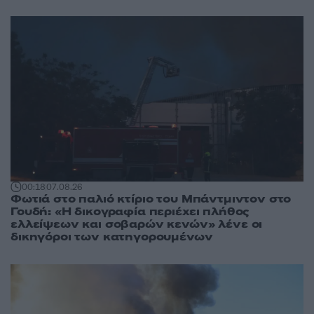
00:18
07.08.26
Φωτιά στο παλιό κτίριο του Μπάντμιντον στο
Γουδή: «Η δικογραφία περιέχει πλήθος
ελλείψεων και σοβαρών κενών» λένε οι
δικηγόροι των κατηγορουμένων