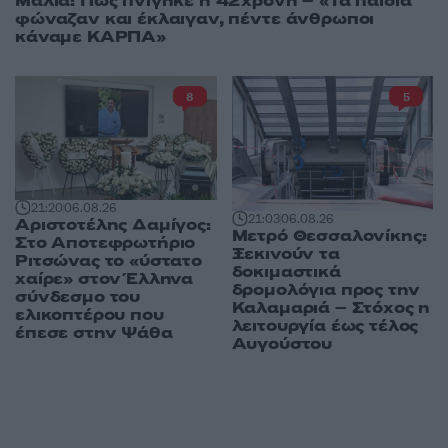
Μάλια: Πώς πνίγηκε η 42χρονη – «Τα παιδιά
φώναζαν και έκλαιγαν, πέντε άνθρωποι
κάναμε ΚΑΡΠΑ»
8
5
21:20
06.08.26
21:03
06.08.26
Αριστοτέλης Δαμίγος:
Μετρό Θεσσαλονίκης:
Στο Αποτεφρωτήριο
Ξεκινούν τα
Ριτσώνας το «ύστατο
δοκιμαστικά
χαίρε» στον Έλληνα
δρομολόγια προς την
σύνδεσμο του
Καλαμαριά – Στόχος η
ελικοπτέρου που
λειτουργία έως τέλος
έπεσε στην Ψάθα
Αυγούστου