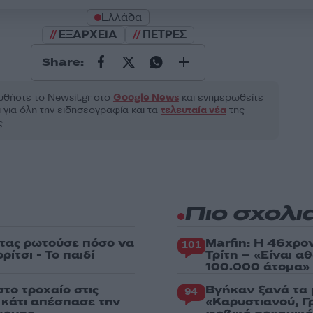
Ελλάδα
ΕΞΑΡΧΕΙΑ
ΠΕΤΡΕΣ
Share:
θήστε το Νewsit.gr στο
Google News
και ενημερωθείτε
 για όλη την ειδησεογραφία και τα
τελευταία νέα
της
ς
Πιο σχολι
στας ρωτούσε πόσο να
Marfin: Η 46χρο
101
ίτσι - Το παιδί
Τρίτη – «Είναι 
100.000 άτομα»
το τροχαίο στις
Βγήκαν ξανά τα 
94
ς κάτι απέσπασε την
«Καρυστιανού, Γ