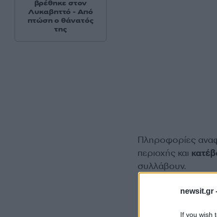
βρέθηκε στον
Λυκαβηττό - Από
πτώση ο θάνατός
της
Πληροφορίες αναφ
περιοχής και
κατέβ
συλλάβουν.
newsit.gr 
If you wish 