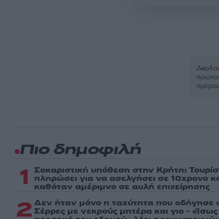
Ακολου
πρώτοι
ημέρα
Πιο δημοφιλή
1
Σοκαριστική υπόθεση στην Κρήτη: Τουρί
πληρώσει για να ασελγήσει σε 10χρονο κορ
καθόταν αμέριμνο σε αυλή επιχείρησης
2
Δεν ήταν μόνο η ταχύτητα που οδήγησε σ
Σέρρες με νεκρούς μητέρα και γιο - «Ίσω