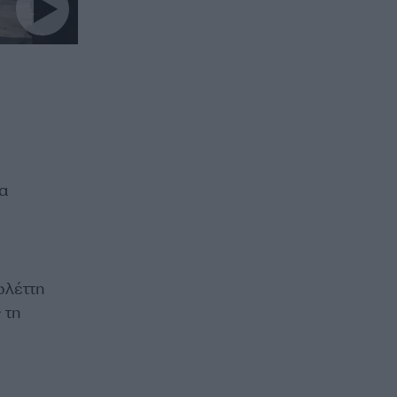
α
ωλέττη
 τη