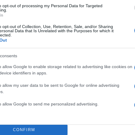
λωβιστούν και οι πελάτες.
to opt-out of processing my Personal Data for Targeted
ing.
In
την επίθεση είναι σε εξέλιξη ενώ μέχρι στιγμής δεν έ
o opt-out of Collection, Use, Retention, Sale, and/or Sharing
ersonal Data that Is Unrelated with the Purposes for which it
προσαγωγή σε σύλληψη.
lected.
Out
ΔΙΑΦΗΜΙΣΗ
consents
o allow Google to enable storage related to advertising like cookies on
evice identifiers in apps.
o allow my user data to be sent to Google for online advertising
s.
to allow Google to send me personalized advertising.
CONFIRM