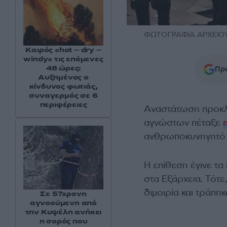
ΦΩΤΟΓΡΑΦΙΑ ΑΡΧΕΙΟΥ
Καιρός «hot – dry –
windy» τις επόμενες
48 ώρες:
Προ
Αυξημένος ο
κίνδυνος φωτιάς,
συναγερμός σε 6
περιφέρειες
Αναστάτωση προκλ
αγνώστων πέταξε
ανθρωποκυνηγητό γ
Η επίθεση έγινε τ
στα Εξάρχεια. Τότε
διμοιρία και τράπη
Σε 57χρονη
αγνοούμενη από
την Κυψέλη ανήκει
η σορός που