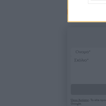
Σχόλι
Όροι Χρήσης
. Το site π
Google.