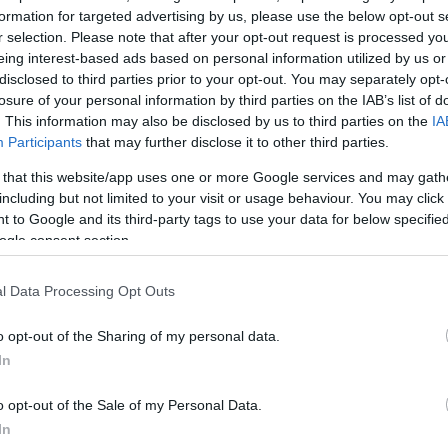
formation for targeted advertising by us, please use the below opt-out s
r selection. Please note that after your opt-out request is processed y
eing interest-based ads based on personal information utilized by us or
disclosed to third parties prior to your opt-out. You may separately opt-
losure of your personal information by third parties on the IAB’s list of
. This information may also be disclosed by us to third parties on the
IA
Participants
that may further disclose it to other third parties.
 that this website/app uses one or more Google services and may gath
including but not limited to your visit or usage behaviour. You may click 
 to Google and its third-party tags to use your data for below specifi
ogle consent section.
l Data Processing Opt Outs
λέα, η αστυνομία άνοιξε τα ρολά και προχώρησε σε
o opt-out of the Sharing of my personal data.
In
o opt-out of the Sale of my Personal Data.
ες αναφέρουν πως
η αστυνομία ήταν εκείνη που
In
ες του μπαρ
ώστε να περιορίσει τους υπόπτους με