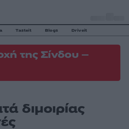
o
Αθήνα
35
C
a
Tasteit
Blogs
Driveit
χή της Σίνδου –
Φ
σ
τά διμοιρίας
ές