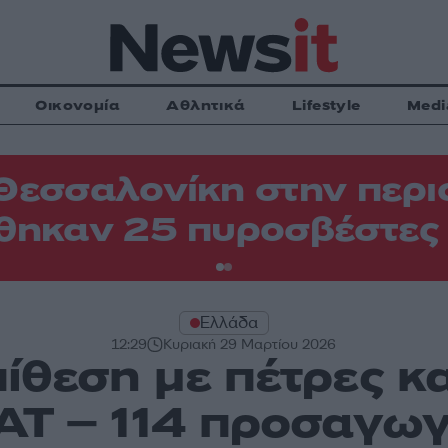
Οικονομία
Αθλητικά
Lifestyle
Medi
Θεσσαλονίκη στην περιο
θηκαν 25 πυροσβέστες
Ελλάδα
12:29
Κυριακή 29 Μαρτίου 2026
πίθεση με πέτρες κα
ΑΤ – 114 προσαγωγ