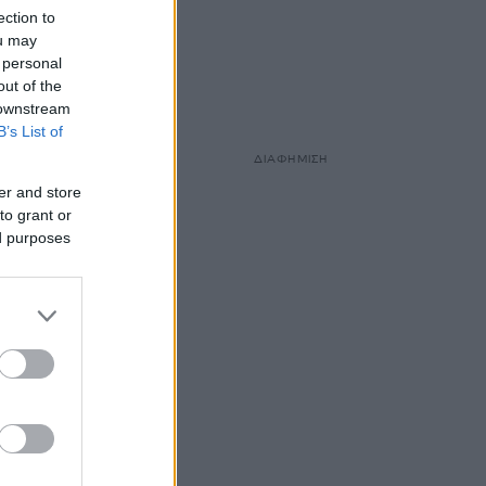
ection to
ou may
 personal
out of the
 downstream
B’s List of
ΔΙΑΦΗΜΙΣΗ
er and store
to grant or
ed purposes
114