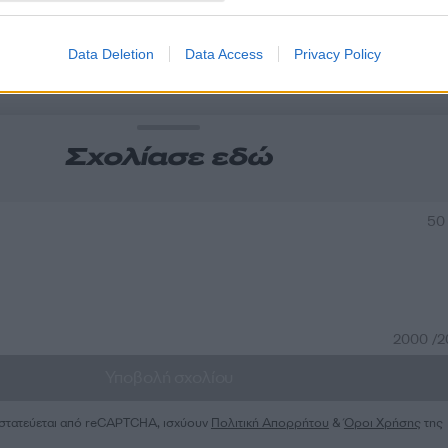
α
Data Deletion
Data Access
Privacy Policy
Σχολίασε εδώ
50
2000 /
Υποβολή σχολίου
ροστατεύεται από reCAPTCHA, ισχύουν
Πολιτική Απορρήτου
&
Όροι Χρήσης
της