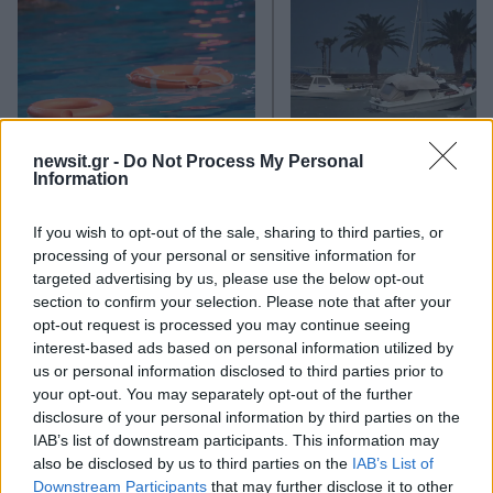
newsit.gr -
Do Not Process My Personal
Information
Τραγωδία με 4χρονο αγόρι
Ζέστη και θυελλώδε
στην Πάρο: Τα τρία σημεία
άνεμοι, με ριπές που 
If you wish to opt-out of the sale, sharing to third parties, or
που εστιάζουν οι
φτάνουν τα 80 χλμ/ώρ
processing of your personal or sensitive information for
αστυνομικοί για τον πνιγμό
«Red Code» σε 6 περιο
στην πισίνα
για κίνδυνο πυρκαγι
targeted advertising by us, please use the below opt-out
section to confirm your selection. Please note that after your
opt-out request is processed you may continue seeing
Σχόλια
interest-based ads based on personal information utilized by
us or personal information disclosed to third parties prior to
your opt-out. You may separately opt-out of the further
disclosure of your personal information by third parties on the
IAB’s list of downstream participants. This information may
also be disclosed by us to third parties on the
IAB’s List of
Σχολίασε εδώ
Downstream Participants
that may further disclose it to other