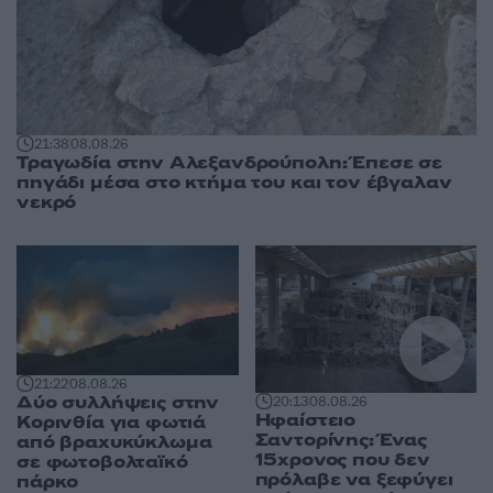
21:38
08.08.26
Τραγωδία στην Αλεξανδρούπολη: Έπεσε σε
πηγάδι μέσα στο κτήμα του και τον έβγαλαν
νεκρό
21:22
08.08.26
Δύο συλλήψεις στην
20:13
08.08.26
Ηφαίστειο
Κορινθία για φωτιά
Σαντορίνης: Ένας
από βραχυκύκλωμα
15χρονος που δεν
σε φωτοβολταϊκό
πρόλαβε να ξεφύγει
πάρκο