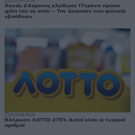
22:21
08.08.26
Χανιά: 24χρονος κλείδωσε 17χρονη πρώην
φίλη του σε σπίτι – Την άκουσαν που φώναζε
«βοήθεια»
22:05
08.08.26
Κλήρωση ΛΟΤΤΟ 2751: Αυτοί είναι οι τυχεροί
αριθμοί