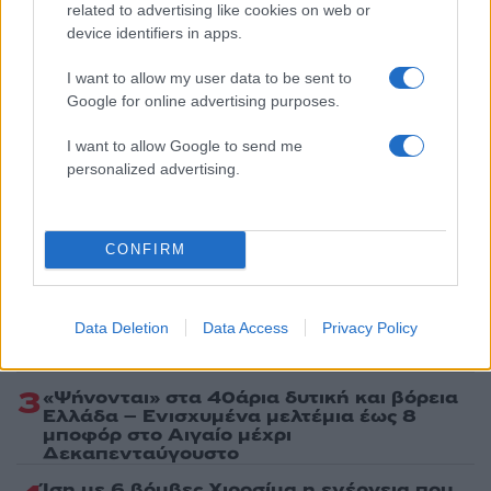
related to advertising like cookies on web or
Ακολουθήστε το Νewsit.gr στο
Google News
και
device identifiers in apps.
ενημερωθείτε πρώτοι για όλη την ειδησεογραφία και τα
τελευταία νέα
της ημέρας
I want to allow my user data to be sent to
Google for online advertising purposes.
I want to allow Google to send me
personalized advertising.
Πιο δημοφιλή
1
Η Άννα Βίσση ξετρελάθηκε με μπάντα που
CONFIRM
έπαιζε Τσιτσάνη στο Φισκάρδο και τους
πρότεινε συνεργασία
2
Μαριζέτα Αντωνοπούλου στο newsit.gr: Οι
Data Deletion
Data Access
Privacy Policy
“σωτήρες” ανήκουν στο χρονοντούλαπο
της ιστορίας
3
«Ψήνονται» στα 40άρια δυτική και βόρεια
Ελλάδα – Ενισχυμένα μελτέμια έως 8
μποφόρ στο Αιγαίο μέχρι
Δεκαπενταύγουστο
Ίση με 6 βόμβες Χιροσίμα η ενέργεια που