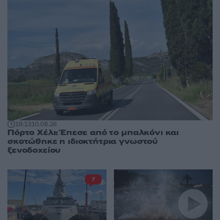
19:13
10.08.26
Πόρτο Χέλι: Έπεσε από το μπαλκόνι και
σκοτώθηκε η ιδιοκτήτρια γνωστού
ξενοδοχείου
7