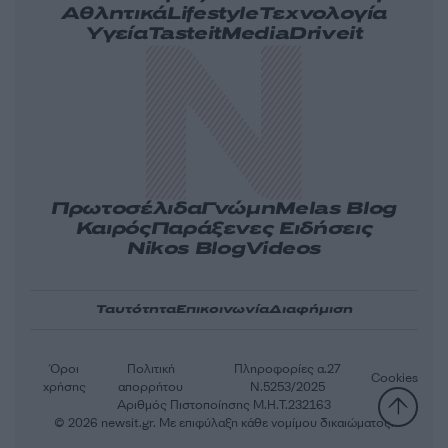
Αθλητικά
Lifestyle
Τεχνολογία
Υγεία
Tasteit
Media
Driveit
Πρωτοσέλιδα
Γνώμη
Melas Blog
Καιρός
Παράξενες Ειδήσεις
Nikos Blog
Videos
Ταυτότητα
Επικοινωνία
Διαφήμιση
Όροι
Πολιτική
Πληροφορίες α.27
Cookies
χρήσης
απορρήτου
Ν.5253/2025
Αριθμός Πιστοποίησης Μ.Η.Τ.232163
© 2026 newsit.gr. Με επιφύλαξη κάθε νομίμου δικαιώματος.