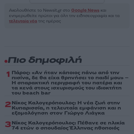
Ακολουθήστε το Νewsit.gr στο
Google News
και
ενημερωθείτε πρώτοι για όλη την ειδησεογραφία και τα
τελευταία νέα
της ημέρας
Πιο δημοφιλή
1
Πάρος: «Αν ήταν κάποιος πάνω από την
πισίνα, δε θα είχα θρηνήσει το παιδί μου» –
Η σπαρακτική περιγραφή του πατέρα και
τα κενά στους ισχυρισμούς του ιδιοκτήτη
του beach bar
2
Νίκος Καλογερόπουλος: Η νέα ζωή στην
Κυπαρισσία, η τελευταία εμφάνιση και η
εξομολόγηση στον Γιώργο Λιάγκα
3
Νίκος Καλογερόπουλος: Πέθανε σε ηλικία
74 ετών ο σπουδαίος Έλληνας ηθοποιός