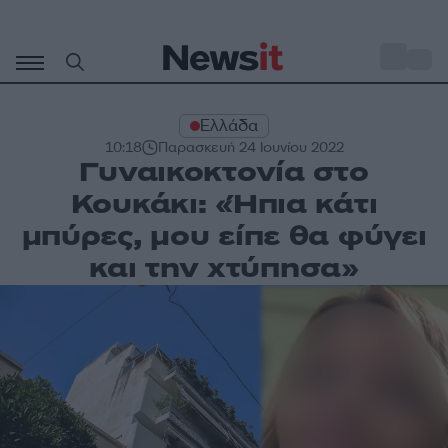
Μετάβαση
σε
o
32
περιεχόμενο
Ελλάδα
10:18
Παρασκευή 24 Ιουνίου 2022
Γυναικοκτονία στο
Κουκάκι: «Ήπια κάτι
μπύρες, μου είπε θα φύγει
και την χτύπησα»