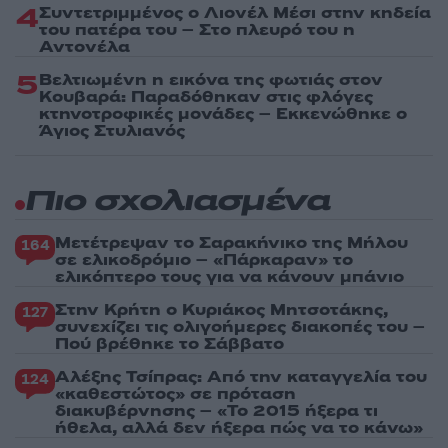
4
Συντετριμμένος ο Λιονέλ Μέσι στην κηδεία
του πατέρα του – Στο πλευρό του η
Αντονέλα
5
Βελτιωμένη η εικόνα της φωτιάς στον
Κουβαρά: Παραδόθηκαν στις φλόγες
κτηνοτροφικές μονάδες – Εκκενώθηκε ο
Άγιος Στυλιανός
Πιο σχολιασμένα
Μετέτρεψαν το Σαρακήνικο της Μήλου
164
σε ελικοδρόμιο – «Πάρκαραν» το
ελικόπτερο τους για να κάνουν μπάνιο
Στην Κρήτη ο Κυριάκος Μητσοτάκης,
127
συνεχίζει τις ολιγοήμερες διακοπές του –
Πού βρέθηκε το Σάββατο
Αλέξης Τσίπρας: Από την καταγγελία του
124
«καθεστώτος» σε πρόταση
διακυβέρνησης – «Το 2015 ήξερα τι
ήθελα, αλλά δεν ήξερα πώς να το κάνω»