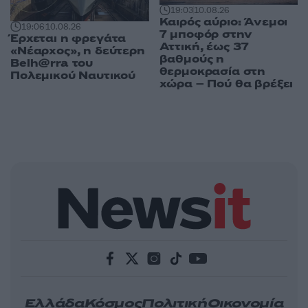
19:03
10.08.26
Καιρός αύριο: Άνεμοι
19:06
10.08.26
7 μποφόρ στην
Έρχεται η φρεγάτα
Αττική, έως 37
«Νέαρχος», η δεύτερη
βαθμούς η
Belh@rra του
θερμοκρασία στη
Πολεμικού Ναυτικού
χώρα – Πού θα βρέξει
Ελλάδα
Κόσμος
Πολιτική
Οικονομία