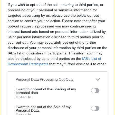
το δρόμο, αλλά δεν γνωρίζαμε τίποτα» λέει.
If you wish to opt-out of the sale, sharing to third parties, or
processing of your personal or sensitive information for
Και προσθέτει: «Δεν γνώριζα την οικογένεια, δεν
targeted advertising by us, please use the below opt-out
section to confirm your selection. Please note that after your
είχαμε ακούσει κάτι. Αυτό που έμαθα είναι ότι ο
opt-out request is processed you may continue seeing
σύζυγος σκότωσε την γυναίκα του. Πήρε το
interest-based ads based on personal information utilized by
αυτοκίνητο έφυγε κι στη συνέχεια ήρθε ο γιος
us or personal information disclosed to third parties prior to
your opt-out. You may separately opt-out of the further
και βρήκε τη γυναίκα μέσα στα αίματα».
disclosure of your personal information by third parties on the
IAB’s list of downstream participants. This information may
also be disclosed by us to third parties on the
IAB’s List of
Downstream Participants
that may further disclose it to other
third parties.
Please note that this website/app uses one or more Google
Personal Data Processing Opt Outs
services and may gather and store information including but
not limited to your visit or usage behaviour. You may click to
I want to opt-out of the Sharing of my
personal data.
grant or deny consent to Google and its third-party tags to
Opted In
use your data for below specified purposes in below Google
consent section.
I want to opt-out of the Sale of my
Personal Data.
Opted In