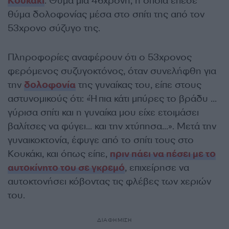
Κουκάκι
. Θύμα μια 46χρονη, η οποία έπεσε
θύμα δολοφονίας μέσα στο σπίτι της από τον
53χρονο σύζυγο της.
Πληροφορίες αναφέρουν ότι ο 53χρονος
φερόμενος συζυγοκτόνος, όταν συνελήφθη για
την
δολοφονία
της γυναίκας του, είπε στους
αστυνομικούς ότι: «Ήπια κάτι μπύρες το βράδυ …
γύρισα σπίτι και η γυναίκα μου είχε ετοιμάσει
βαλίτσες να φύγει… και την χτύπησα…». Μετά την
γυναικοκτονία, έφυγε από το σπίτι τους στο
Κουκάκι, και όπως είπε,
πριν πάει να πέσει με το
αυτοκίνητο του σε γκρεμό
, επιχείρησε να
αυτοκτονήσει κόβοντας τις φλέβες των χεριών
του.
ΔΙΑΦΗΜΙΣΗ