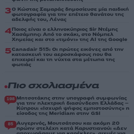
3
Ο Κώστας Σαμαράς δημοσίευσε μία παιδική
φωτογραφία για την επέτειο θανάτου της
αδελφής του, Λένας
4
Ποιος είναι ο ελληνοκύπριος Sir Ντέμης
Χασάμπης: Από το σκάκι, στο Νόμπελ
Χημείας και στο «τιμόνι» της AI της Google
5
Canadair 515: Οι πρώτες εικόνες από την
κατασκευή του αεροσκάφους που θα
επιχειρεί και τη νύχτα στα μέτωπα της
φωτιάς
Πιο σχολιασμένα
Μητσοτάκης στην υπογραφή συμφωνίας
198
για την ηλεκτρική διασύνδεση Ελλάδας –
Κύπρου: «Ισχυρή ψήφος εμπιστοσύνης» η
είσοδος της Meridiam στην GSI
Αυγερινός, Μουτσάτσου και ακόμη 20
85
πρώην στελέχη κατά Καρυστιανού: «Δεν
αποχωρήσαμε για καρέκλες», αιχμές για