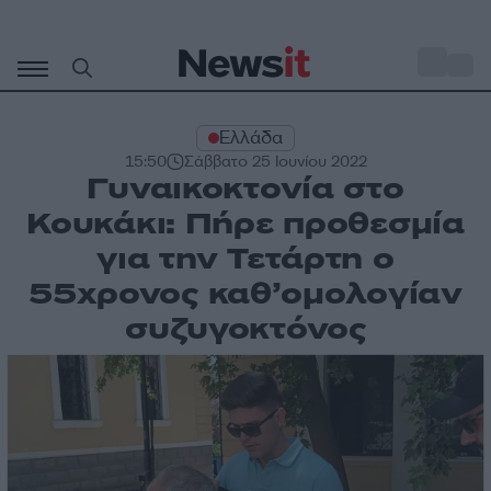
Μετάβαση
σε
o
27
περιεχόμενο
Ελλάδα
15:50
Σάββατο 25 Ιουνίου 2022
Γυναικοκτονία στο
Κουκάκι: Πήρε προθεσμία
για την Τετάρτη ο
55χρονος καθ’ομολογίαν
συζυγοκτόνος