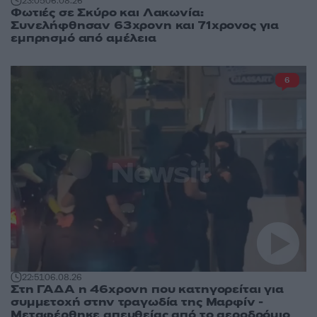
23:05
06.08.26
Φωτιές σε Σκύρο και Λακωνία:
Συνελήφθησαν 63χρονη και 71χρονος για
εμπρησμό από αμέλεια
6
22:51
06.08.26
Στη ΓΑΔΑ η 46χρονη που κατηγορείται για
συμμετοχή στην τραγωδία της Μαρφίν -
Μεταφέρθηκε απευθείας από το αεροδρόμιο