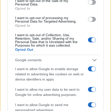
I want to opt-out of the Sale of my
εντοπίστηκε τραυματισμένος στην περιοχή της
Personal Data.
Opted In
Παλαιάς Φώκαιας
. Είχε πέσει με το αυτοκίνητο
του σε γκρεμό, ενώ έφερε και τραύματα στα
I want to opt-out of processing my
Personal Data for Targeted Advertising.
χέρια του αφού επιχείρησε να κόψει τις φλέβες
Opted In
του.
I want to opt-out of Collection, Use,
Retention, Sale, and/or Sharing of my
Personal Data that Is Unrelated with the
Ρεπορτάζ: Μαρίνος Αλειφέρης και Αναστασία
Purposes for which it was collected.
Opted Out
Σταματοπούλου
ΔΙΑΦΗΜΙΣΗ
Google consents
I want to allow Google to enable storage
related to advertising like cookies on web or
device identifiers in apps.
I want to allow my user data to be sent to
Google for online advertising purposes.
I want to allow Google to send me
personalized advertising.