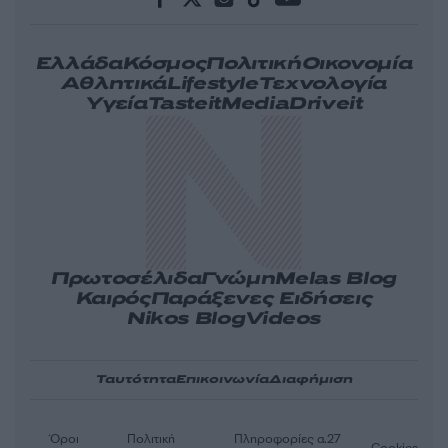
Ελλάδα
Κόσμος
Πολιτική
Οικονομία
Αθλητικά
Lifestyle
Τεχνολογία
Υγεία
Tasteit
Media
Driveit
Πρωτοσέλιδα
Γνώμη
Melas Blog
Καιρός
Παράξενες Ειδήσεις
Nikos Blog
Videos
Ταυτότητα
Επικοινωνία
Διαφήμιση
Όροι
Πολιτική
Πληροφορίες α.27