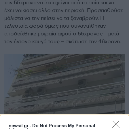
τον 55χρονο να έχει φύγει από το σπίτι και να
έχει νοικιάσει άλλο στην περιοχή. Προσπαθούσε
μάλιστα να την πείσει να τα ξαναβρούν. Η
τελευταία φορά όμως που συναντήθηκαν
αποδείχθηκε μοιραία αφού ο 55χρονος – μετά
τον έντονο καυγά τους – σκότωσε την 46χρονη.
newsit.gr -
Do Not Process My Personal