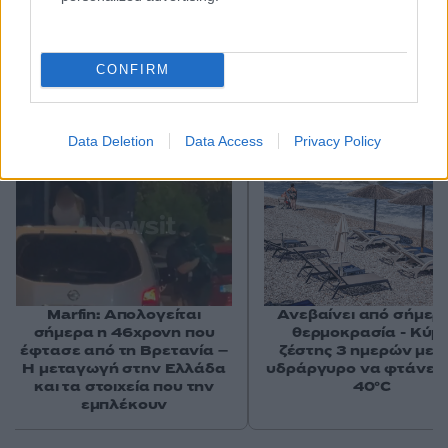
CONFIRM
Αν τα χάσατε
Data Deletion
Data Access
Privacy Policy
Marfin: Απολογείται
Ανεβαίνει από σήμερ
σήμερα η 46χρονη που
θερμοκρασία - Κύμ
έφτασε από τη Βρετανία –
ζέστης 3 ημερών με 
Η μεταγωγή στην Ελλάδα
υδράργυρο να φτάνει 
και τα στοιχεία που την
40°C
εμπλέκουν