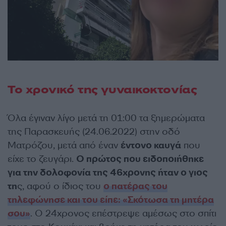
Το χρονικό της γυναικοκτονίας
Όλα έγιναν λίγο μετά τη 01:00 τα ξημερώματα
της Παρασκευής (24.06.2022) στην οδό
Ματρόζου, μετά από έναν
έντονο καυγά
που
είχε το ζευγάρι.
Ο πρώτος που ειδοποιήθηκε
για την δολοφονία της 46χρονης ήταν ο γιος
τη
ς, αφού ο ίδιος του
ο πατέρας του
τηλεφώνησε και του είπε: «Σκότωσα τη μητέρα
σου»
. Ο 24χρονος επέστρεψε αμέσως στο σπίτι