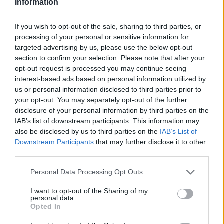
Information
If you wish to opt-out of the sale, sharing to third parties, or
processing of your personal or sensitive information for
targeted advertising by us, please use the below opt-out
section to confirm your selection. Please note that after your
opt-out request is processed you may continue seeing
interest-based ads based on personal information utilized by
us or personal information disclosed to third parties prior to
your opt-out. You may separately opt-out of the further
disclosure of your personal information by third parties on the
IAB’s list of downstream participants. This information may
also be disclosed by us to third parties on the
IAB’s List of
Downstream Participants
that may further disclose it to other
third parties.
Please note that this website/app uses one or more Google
Personal Data Processing Opt Outs
services and may gather and store information including but
not limited to your visit or usage behaviour. You may click to
I want to opt-out of the Sharing of my
personal data.
grant or deny consent to Google and its third-party tags to
Υπενθυμίζεται ότι ο 55χρονος συζυγοκτόνος
Opted In
use your data for below specified purposes in below Google
μετά το έγκλημα
έφυγε από το σπίτι και
consent section.