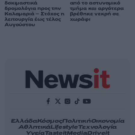
από το αστυνομικό
δοκιμαστικά
τμήμα και αργότερα
δρομολόγια προς την
βρέθηκε νεκρή σε
Καλαμαριά – Στόχος η
χωράφι
λειτουργία έως τέλος
Αυγούστου
Ελλάδα
Κόσμος
Πολιτική
Οικονομία
Αθλητικά
Lifestyle
Τεχνολογία
Υγεία
Tasteit
Media
Driveit