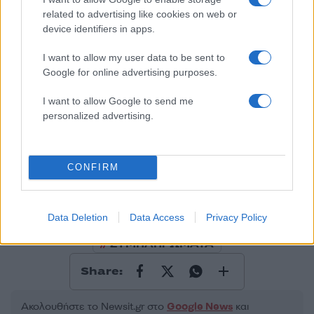
related to advertising like cookies on web or
device identifiers in apps.
50 /50
I want to allow my user data to be sent to
Google for online advertising purposes.
I want to allow Google to send me
2000 /2000
personalized advertising.
Υποβολή σχολίου
CONFIRM
Όροι Χρήσης
. Το site προστατεύεται από reCAPTCHA, ισχύουν
Πολιτική Απορρήτου
&
Όροι Χρήσης
της Google.
Ελλάδα
Data Deletion
Data Access
Privacy Policy
ΠΑΡΑΝΟΜΑ ΦΑΡΜΑΚΑ
ΣΥΜΠΛΗΡΩΜΑΤΑ
Share:
Ακολουθήστε το Νewsit.gr στο
Google News
και