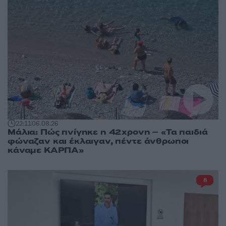
22:11
06.08.26
Μάλια: Πώς πνίγηκε η 42χρονη – «Τα παιδιά
φώναζαν και έκλαιγαν, πέντε άνθρωποι
κάναμε ΚΑΡΠΑ»
8