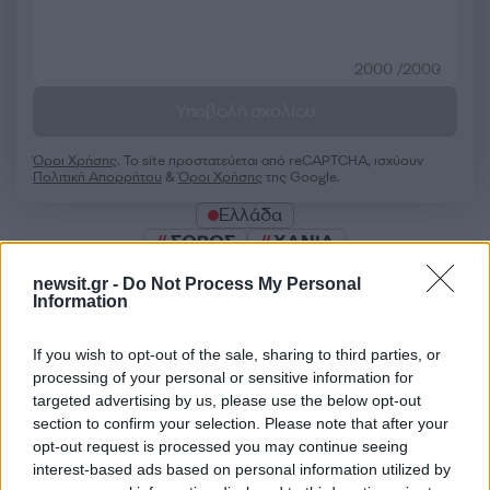
2000 /2000
Υποβολή σχολίου
Όροι Χρήσης
. Το site προστατεύεται από reCAPTCHA, ισχύουν
Πολιτική Απορρήτου
&
Όροι Χρήσης
της Google.
Ελλάδα
ΣΟΡΟΣ
ΧΑΝΙΑ
Share:
newsit.gr -
Do Not Process My Personal
Information
Ακολουθήστε το Νewsit.gr στο
Google News
και
If you wish to opt-out of the sale, sharing to third parties, or
ενημερωθείτε πρώτοι για όλη την ειδησεογραφία και τα
processing of your personal or sensitive information for
τελευταία νέα
της ημέρας
targeted advertising by us, please use the below opt-out
section to confirm your selection. Please note that after your
opt-out request is processed you may continue seeing
interest-based ads based on personal information utilized by