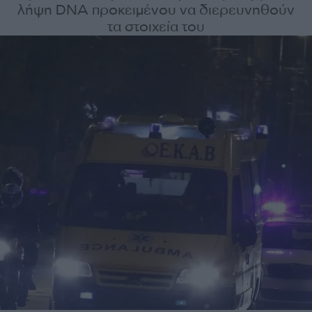
λήψη DNA προκειμένου να διερευνηθούν
τα στοιχεία του