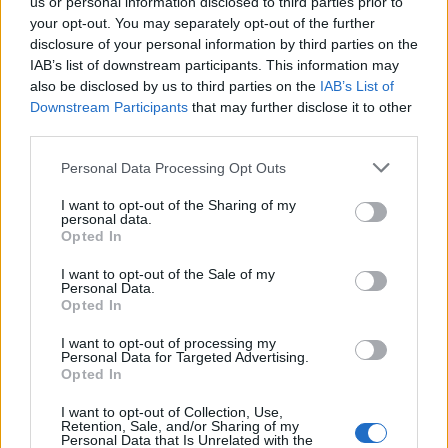
us or personal information disclosed to third parties prior to
your opt-out. You may separately opt-out of the further
Πιο δημοφιλή
disclosure of your personal information by third parties on the
IAB’s list of downstream participants. This information may
1
Έφυγαν οι συνεργάτες, μένει η Μαρία
Καρυστιανού - Η επόμενη μέρα για την
also be disclosed by us to third parties on the
IAB’s List of
«Ελπίδα για τη Δημοκρατία»
Downstream Participants
that may further disclose it to other
third parties.
2
Σαμοθράκη: «Μαμά νόμιζες ότι δε θα σε
ξαναδώ;» – Τα πρώτα λόγια του 22χρονου
Please note that this website/app uses one or more Google
Personal Data Processing Opt Outs
που έπεσε σε κανάλι με καυτό νερό
services and may gather and store information including but
3
Ψάθα: «Δεν υπήρξε τεχνικό πρόβλημα με
not limited to your visit or usage behaviour. You may click to
I want to opt-out of the Sharing of my
personal data.
τα δύο ελικόπτερα» κατέθεσαν ο Βρετανός
grant or deny consent to Google and its third-party tags to
Opted In
χειριστής και ο Έλληνας διερμηνέας
use your data for below specified purposes in below Google
4
consent section.
Βαλεντίνη Παπαδάκη για Κώστα Σόμμερ:
I want to opt-out of the Sale of my
«Ανησυχώ μήπως ξεχνάει πόσο πολύ τον
Personal Data.
χρειαζόμαστε»
Opted In
5
Η βαθμολογία της UEFA μετά την ισοπαλία
I want to opt-out of processing my
του Παναθηναϊκού με την ΤΣΣΚΑ 1948
Personal Data for Targeted Advertising.
Opted In
I want to opt-out of Collection, Use,
Πιο σχολιασμένα
Retention, Sale, and/or Sharing of my
Personal Data that Is Unrelated with the