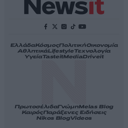
Ελλάδα
Κόσμος
Πολιτική
Οικονομία
Αθλητικά
Lifestyle
Τεχνολογία
Υγεία
Tasteit
Media
Driveit
Πρωτοσέλιδα
Γνώμη
Melas Blog
Καιρός
Παράξενες Ειδήσεις
Nikos Blog
Videos