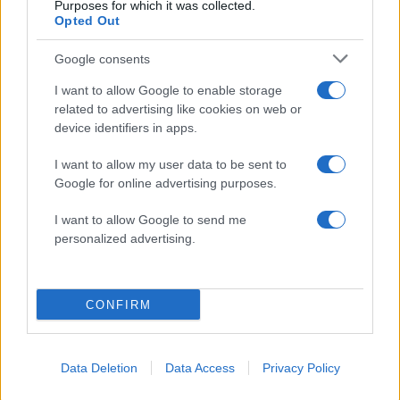
Purposes for which it was collected.
Μητσοτάκης στην υπογραφή συμφωνίας
198
Opted Out
για την ηλεκτρική διασύνδεση Ελλάδας –
Κύπρου: «Ισχυρή ψήφος εμπιστοσύνης» η
Google consents
είσοδος της Meridiam στην GSI
I want to allow Google to enable storage
Canadair 515: Οι πρώτες εικόνες από την
126
κατασκευή του αεροσκάφους που θα
related to advertising like cookies on web or
επιχειρεί και τη νύχτα στα μέτωπα της
device identifiers in apps.
φωτιάς
I want to allow my user data to be sent to
Αυγερινός, Μουτσάτσου και ακόμη 20
84
πρώην στελέχη κατά Καρυστιανού: «Δεν
Google for online advertising purposes.
αποχωρήσαμε για καρέκλες», αιχμές για
«συγκεντρωτικό μοντέλο»
I want to allow Google to send me
personalized advertising.
Το πολωμένο μελτέμι που τροφοδότησε
59
τις φωτιές σε Αττική και Βοιωτία: «Από τα
ισχυρότερα επεισόδια των τελευταίων 50
χρόνων»
CONFIRM
Κρανίου τόπος το Πόρτο Γερμενό μετά το
51
καταστροφικό πέρασμα της φωτιάς –
Ξεκίνησε η αυτοψία στα καμένα σπίτια
Data Deletion
Data Access
Privacy Policy