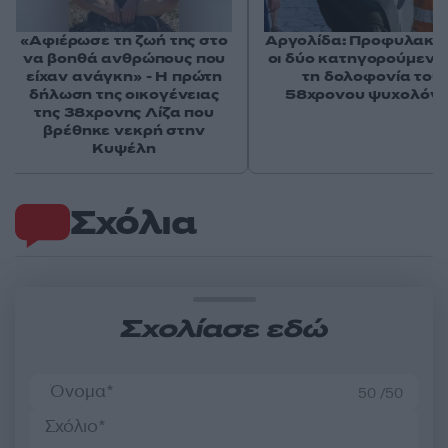
«Αφιέρωσε τη ζωή της στο
Αργολίδα: Προφυλακισ
να βοηθά ανθρώπους που
οι δύο κατηγορούμενοι
είχαν ανάγκη» - Η πρώτη
τη δολοφονία του
δήλωση της οικογένειας
58χρονου ψυχολόγ
της 38χρονης Λίζα που
βρέθηκε νεκρή στην
Κυψέλη
Σχόλια
Σχολίασε εδώ
50 /50