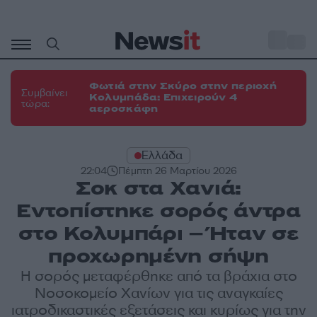
Μετάβαση
σε
o
34
περιεχόμενο
Φωτιά στην Σκύρο στην περιοχή
Συμβαίνει
Κολυμπάδα: Επιχειρούν 4
τώρα:
αεροσκάφη
Ελλάδα
22:04
Πέμπτη 26 Μαρτίου 2026
Σοκ στα Χανιά:
Εντοπίστηκε σορός άντρα
στο Κολυμπάρι – Ήταν σε
προχωρημένη σήψη
Η σορός μεταφέρθηκε από τα βράχια στο
Νοσοκομείο Χανίων για τις αναγκαίες
ιατροδικαστικές εξετάσεις και κυρίως για την