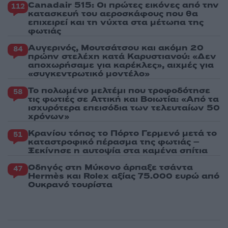
Canadair 515: Οι πρώτες εικόνες από την
112
κατασκευή του αεροσκάφους που θα
επιχειρεί και τη νύχτα στα μέτωπα της
φωτιάς
Αυγερινός, Μουτσάτσου και ακόμη 20
84
πρώην στελέχη κατά Καρυστιανού: «Δεν
αποχωρήσαμε για καρέκλες», αιχμές για
«συγκεντρωτικό μοντέλο»
Το πολωμένο μελτέμι που τροφοδότησε
58
τις φωτιές σε Αττική και Βοιωτία: «Από τα
ισχυρότερα επεισόδια των τελευταίων 50
χρόνων»
Κρανίου τόπος το Πόρτο Γερμενό μετά το
51
καταστροφικό πέρασμα της φωτιάς –
Ξεκίνησε η αυτοψία στα καμένα σπίτια
Οδηγός στη Μύκονο άρπαξε τσάντα
47
Hermès και Rolex αξίας 75.000 ευρώ από
Ουκρανό τουρίστα