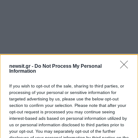
newsit.gr -
Do Not Process My Personal
Το βάρος των ερευνών είχε δοθεί στον
Information
Αποκόρωνα Χανίων, όπου εντοπίστηκε το
αυτοκίνητο του 33χρονου. Πρόκειται για την
If you wish to opt-out of the sale, sharing to third parties, or
processing of your personal or sensitive information for
περιοχή στην οποία βρέθηκε 5 μήνες μετά η
targeted advertising by us, please use the below opt-out
άγνωστη σορός.
section to confirm your selection. Please note that after your
opt-out request is processed you may continue seeing
ΔΙΑΦΗΜΙΣΗ
interest-based ads based on personal information utilized by
us or personal information disclosed to third parties prior to
your opt-out. You may separately opt-out of the further
disclosure of your personal information by third parties on the