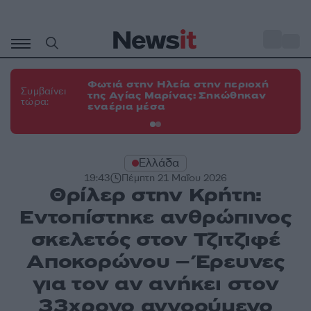
Μετάβαση
σε
o
34
περιεχόμενο
Φωτιά στην Ηλεία στην περιοχή
Φω
Συμβαίνει
της Αγίας Μαρίνας: Σηκώθηκαν
Κο
τώρα:
εναέρια μέσα
α
Ελλάδα
19:43
Πέμπτη 21 Μαΐου 2026
Θρίλερ στην Κρήτη:
Εντοπίστηκε ανθρώπινος
σκελετός στον Τζιτζιφέ
Αποκορώνου – Έρευνες
για τον αν ανήκει στον
33χρονο αγνοούμενο