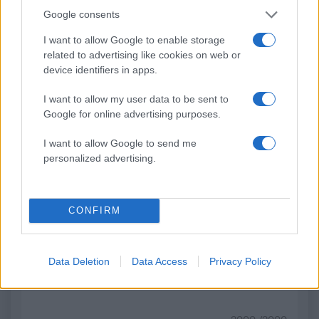
«δείχνει» η πρώτη
26χρονος Αφγανός για
Google consents
ιατροδικαστική εκτίμηση
θάνατο της Βρετανίδα
για τον θάνατο του
Τήρησε το δικαίωμα τ
I want to allow Google to enable storage
90χρονου, που έκρυψε ο
σιωπής
related to advertising like cookies on web or
γιος του σε καταψύκτη
device identifiers in apps.
I want to allow my user data to be sent to
Σχόλια
Google for online advertising purposes.
I want to allow Google to send me
personalized advertising.
Σχολίασε εδώ
CONFIRM
50 /50
Data Deletion
Data Access
Privacy Policy