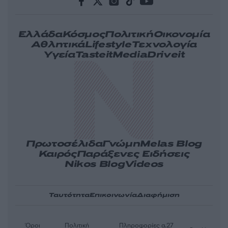
Ελλάδα
Κόσμος
Πολιτική
Οικονομία
Αθλητικά
Lifestyle
Τεχνολογία
Υγεία
Tasteit
Media
Driveit
Πρωτοσέλιδα
Γνώμη
Melas Blog
Καιρός
Παράξενες Ειδήσεις
Nikos Blog
Videos
Ταυτότητα
Επικοινωνία
Διαφήμιση
Όροι
Πολιτική
Πληροφορίες α.27