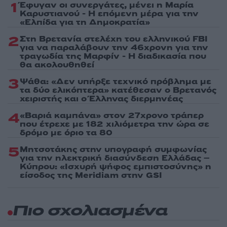
1
Έφυγαν οι συνεργάτες, μένει η Μαρία
Καρυστιανού - Η επόμενη μέρα για την
«Ελπίδα για τη Δημοκρατία»
2
Στη Βρετανία στελέχη του ελληνικού FBI
για να παραλάβουν την 46χρονη για την
τραγωδία της Μαρφίν - Η διαδικασία που
θα ακολουθηθεί
3
Ψάθα: «Δεν υπήρξε τεχνικό πρόβλημα με
τα δύο ελικόπτερα» κατέθεσαν ο Βρετανός
χειριστής και ο Έλληνας διερμηνέας
4
«Βαριά καμπάνα» στον 27χρονο τράπερ
που έτρεχε με 182 χιλιόμετρα την ώρα σε
δρόμο με όριο τα 80
5
Μητσοτάκης στην υπογραφή συμφωνίας
για την ηλεκτρική διασύνδεση Ελλάδας –
Κύπρου: «Ισχυρή ψήφος εμπιστοσύνης» η
είσοδος της Meridiam στην GSI
Πιο σχολιασμένα