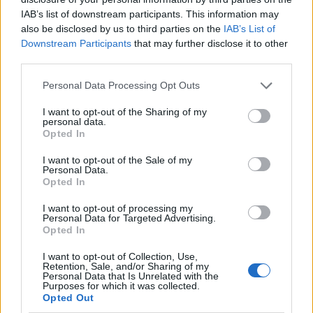
IAB’s list of downstream participants. This information may
also be disclosed by us to third parties on the
IAB’s List of
Downstream Participants
that may further disclose it to other
third parties.
Please note that this website/app uses one or more Google
Personal Data Processing Opt Outs
services and may gather and store information including but
not limited to your visit or usage behaviour. You may click to
I want to opt-out of the Sharing of my
personal data.
grant or deny consent to Google and its third-party tags to
Opted In
use your data for below specified purposes in below Google
consent section.
Αν τα χάσατε
I want to opt-out of the Sale of my
Personal Data.
Opted In
I want to opt-out of processing my
Personal Data for Targeted Advertising.
Opted In
I want to opt-out of Collection, Use,
Retention, Sale, and/or Sharing of my
Personal Data that Is Unrelated with the
Purposes for which it was collected.
Opted Out
Μυστράς: Παθολογικά αίτια
Προφυλακίστηκε ο