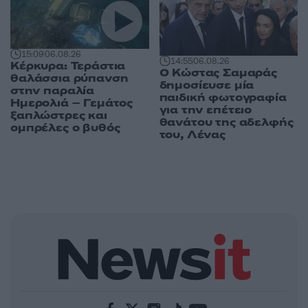
15:09
06.08.26
14:55
06.08.26
Κέρκυρα: Τεράστια
Ο Κώστας Σαμαράς
θαλάσσια ρύπανση
δημοσίευσε μία
στην παραλία
παιδική φωτογραφία
Ημερολιά – Γεμάτος
για την επέτειο
ξαπλώστρες και
θανάτου της αδελφής
ομπρέλες ο βυθός
του, Λένας