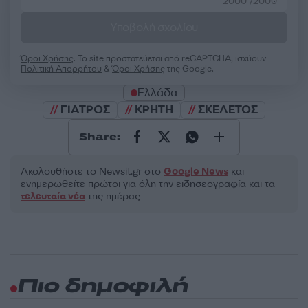
2000 /2000
Υποβολή σχολίου
Όροι Χρήσης
. Το site προστατεύεται από reCAPTCHA, ισχύουν
Πολιτική Απορρήτου
&
Όροι Χρήσης
της Google.
Ελλάδα
ΓΙΑΤΡΟΣ
ΚΡΗΤΗ
ΣΚΕΛΕΤΟΣ
Share:
Ακολουθήστε το Νewsit.gr στο
Google News
και
ενημερωθείτε πρώτοι για όλη την ειδησεογραφία και τα
τελευταία νέα
της ημέρας
Πιο δημοφιλή