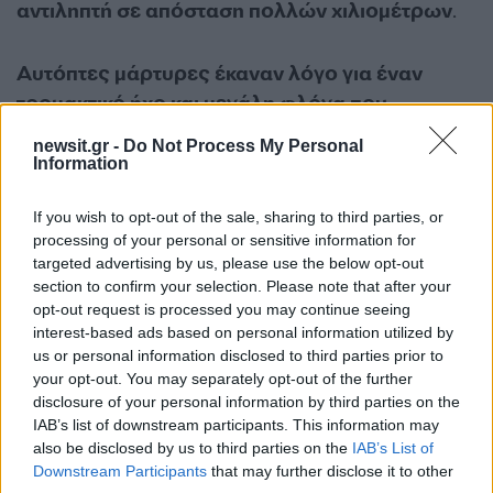
αντιληπτή σε απόσταση πολλών χιλιομέτρων
.
Αυτόπτες μάρτυρες έκαναν λόγο για έναν
τρομακτικό ήχο και μεγάλη φλόγα που
υψώθηκε πάνω από τις εγκαταστάσεις
.
newsit.gr -
Do Not Process My Personal
Information
Η επιχείρηση κατάσβεσης συνεχίζεται,
If you wish to opt-out of the sale, sharing to third parties, or
παράλληλα με τις έρευνες των αρμόδιων αρχών.
processing of your personal or sensitive information for
targeted advertising by us, please use the below opt-out
Οι ερευνητές δεν αποκλείουν το ενδεχόμενο, η
section to confirm your selection. Please note that after your
opt-out request is processed you may continue seeing
έκρηξη να προκλήθηκε από σπινθήρα σε
interest-based ads based on personal information utilized by
διακόπτη ή μηχάνημα, ακόμη και χωρίς εμφανή
us or personal information disclosed to third parties prior to
διαρροή, με υπερθέρμανση σωληνώσεων κάτω
your opt-out. You may separately opt-out of the further
disclosure of your personal information by third parties on the
από τον φούρνο.
IAB’s list of downstream participants. This information may
also be disclosed by us to third parties on the
IAB’s List of
Downstream Participants
that may further disclose it to other