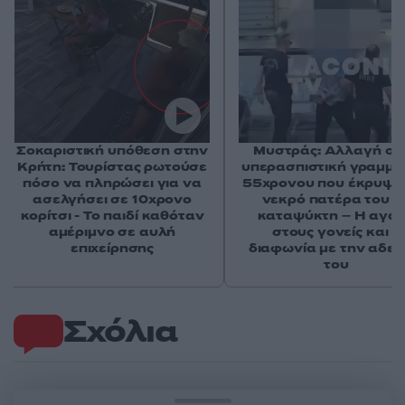
Σοκαριστική υπόθεση στην
Μυστράς: Αλλαγή στ
Κρήτη: Τουρίστας ρωτούσε
υπερασπιστική γραμμή
πόσο να πληρώσει για να
55χρονου που έκρυψε
ασελγήσει σε 10χρονο
νεκρό πατέρα του σ
κορίτσι - Το παιδί καθόταν
καταψύκτη – Η αγά
αμέριμνο σε αυλή
στους γονείς και η
επιχείρησης
διαφωνία με την αδε
του
Σχόλια