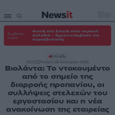
Μετάβαση
σε
o
31
περιεχόμενο
Φωτιά στη Σητεία στην περιοχή
Συμβαίνει
Αχλαδιά – Άμεση επέμβαση της
τώρα:
πυροσβεστικής
Ελλάδα
01:01
Τετάρτη 28 Ιανουαρίου 2026
Βιολάντα: Το ντοκουμέντο
από το σημείο της
διαρροής προπανίου, οι
συλλήψεις στελεχών του
εργοστασίου και η νέα
ανακοίνωση της εταιρείας