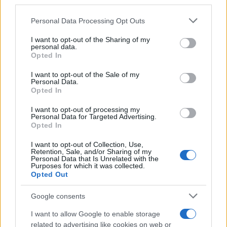
third parties.
Please note that this website/app uses one or more Google
Personal Data Processing Opt Outs
services and may gather and store information including but
not limited to your visit or usage behaviour. You may click to
I want to opt-out of the Sharing of my
personal data.
grant or deny consent to Google and its third-party tags to
Opted In
use your data for below specified purposes in below Google
consent section.
I want to opt-out of the Sale of my
Personal Data.
Opted In
I want to opt-out of processing my
Personal Data for Targeted Advertising.
Opted In
Οι γυναίκες της τραγωδίας στο εργοστάσιο της «Βιολάντα»
I want to opt-out of Collection, Use,
Retention, Sale, and/or Sharing of my
Personal Data that Is Unrelated with the
Οι 5 νεκρές εργάτριες, τα
Purposes for which it was collected.
Opted Out
πρόσωπα της τραγωδίας
Google consents
Η φωτιά εκδηλώθηκε λίγο πριν τις 4 π.μ. της
I want to allow Google to enable storage
26ης Ιανουαρίου και έκαψε πτέρυγα του
related to advertising like cookies on web or