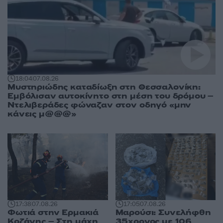
18:04
07.08.26
Μυστηριώδης καταδίωξη στη Θεσσαλονίκη:
Εμβόλισαν αυτοκίνητο στη μέση του δρόμου –
Ντελιβεράδες φώναζαν στον οδηγό «μην
κάνεις μ@@@»
17:38
07.08.26
17:05
07.08.26
Φωτιά στην Ερμακιά
Μαρούσι: Συνελήφθη
Κοζάνης – Στη μάχη
35χρονος με 106