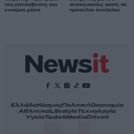
της κατάσβεσης και
συσκευασίες χασίς σε
εναέρια μέσα
προαύλιο σχολείου
Ελλάδα
Κόσμος
Πολιτική
Οικονομία
Αθλητικά
Lifestyle
Τεχνολογία
Υγεία
Tasteit
Media
Driveit