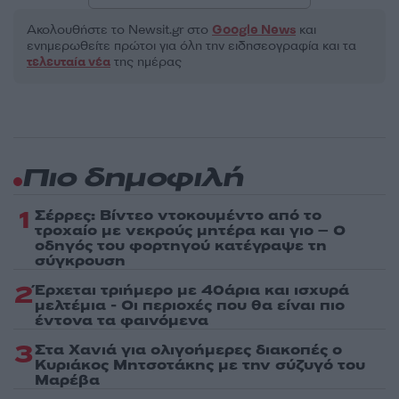
Ακολουθήστε το Νewsit.gr στο
Google News
και
ενημερωθείτε πρώτοι για όλη την ειδησεογραφία και τα
τελευταία νέα
της ημέρας
Πιο δημοφιλή
1
Σέρρες: Βίντεο ντοκουμέντο από το
τροχαίο με νεκρούς μητέρα και γιο – Ο
οδηγός του φορτηγού κατέγραψε τη
σύγκρουση
2
Έρχεται τριήμερο με 40άρια και ισχυρά
μελτέμια - Οι περιοχές που θα είναι πιο
έντονα τα φαινόμενα
3
Στα Χανιά για ολιγοήμερες διακοπές ο
Κυριάκος Μητσοτάκης με την σύζυγό του
Μαρέβα