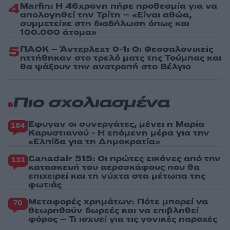
4
Marfin: Η 46χρονη πήρε προθεσμία για να
απολογηθεί την Τρίτη – «Είναι αθώα,
συμμετείχε στη διαδήλωση όπως και
100.000 άτομα»
5
ΠΑΟΚ – Άντερλεχτ 0-1: Οι Θεσσαλονικείς
ηττήθηκαν στο τρελό ματς της Τούμπας και
θα ψάξουν την ανατροπή στο Βέλγιο
Πιο σχολιασμένα
Έφυγαν οι συνεργάτες, μένει η Μαρία
184
Καρυστιανού - Η επόμενη μέρα για την
«Ελπίδα για τη Δημοκρατία»
Canadair 515: Οι πρώτες εικόνες από την
131
κατασκευή του αεροσκάφους που θα
επιχειρεί και τη νύχτα στα μέτωπα της
φωτιάς
Μεταφορές χρημάτων: Πότε μπορεί να
70
θεωρηθούν δωρεές και να επιβληθεί
φόρος – Τι ισχυεί για τις γονικές παροχές