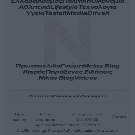
Ελλάδα
Κόσμος
Πολιτική
Οικονομία
Αθλητικά
Lifestyle
Τεχνολογία
Υγεία
Tasteit
Media
Driveit
Πρωτοσέλιδα
Γνώμη
Melas Blog
Καιρός
Παράξενες Ειδήσεις
Nikos Blog
Videos
Ταυτότητα
Επικοινωνία
Διαφήμιση
Όροι
Πολιτική
Πληροφορίες α.27
Cookies
χρήσης
απορρήτου
Ν.5253/2025
Αριθμός Πιστοποίησης Μ.Η.Τ.232163
© 2026 newsit.gr. Με επιφύλαξη κάθε νομίμου δικαιώματος.