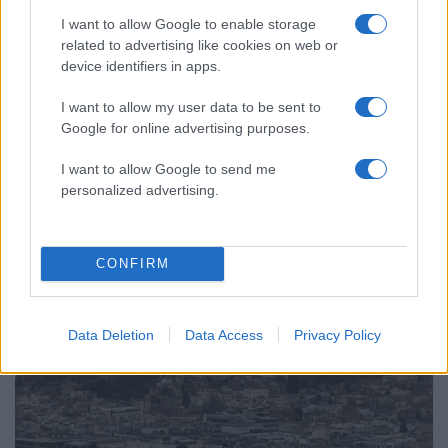
I want to allow Google to enable storage
related to advertising like cookies on web or
11:06
17.04.24
device identifiers in apps.
Από καλοκαίρι... φθινόπωρο! Ραγδαία αλλαγή
του καιρού με βροχές, καταιγίδες και
I want to allow my user data to be sent to
κατακόρυφη πτώση της θερμοκρασίας -
Google for online advertising purposes.
Επιστρέφει η σκόνη
I want to allow Google to send me
personalized advertising.
CONFIRM
Data Deletion
Data Access
Privacy Policy