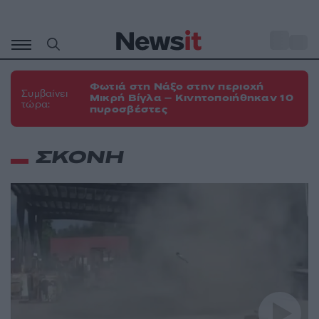
Μετάβαση
σε
o
35
περιεχόμενο
Φωτιά στη Νάξο στην περιοχή
Συμβαίνει
Μικρή Βίγλα – Κινητοποιήθηκαν 10
τώρα:
πυροσβέστες
ΣΚΟΝΗ