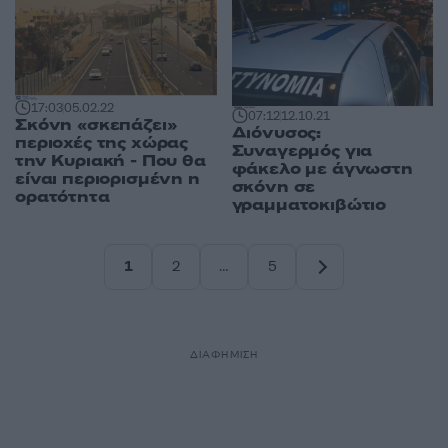
17:03
05.02.22
07:12
12.10.21
Σκόνη «σκεπάζει»
Διόνυσος:
περιοχές της χώρας
Συναγερμός για
την Κυριακή - Που θα
φάκελο με άγνωστη
είναι περιορισμένη η
σκόνη σε
ορατότητα
γραμματοκιβώτιο
1
2
…
5
Σελίδα
Σελίδα
Σελίδα
ΔΙΑΦΗΜΙΣΗ