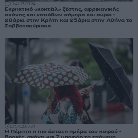
10:41
27.03.24
Εκρηκτικό «κοκτέιλ» ζέστης, αφρικανικής
σκόνης και νοτιάδων σήμερα και αύριο -
28άρια στην Κρήτη και 25άρια στην Αθήνα το
Σαββατοκύριακο
10:57
12.03.24
Η Πέμπτη η πιο άστατη ημέρα του καιρού -
Βροχές, σκόνη και 7 μποφόρ τα επόμενα