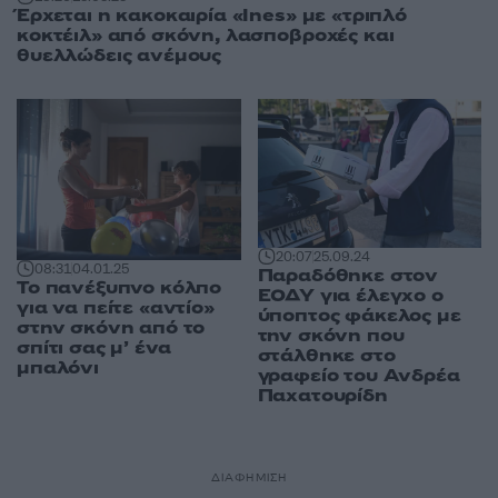
Έρχεται η κακοκαιρία «Ines» με «τριπλό
κοκτέιλ» από σκόνη, λασποβροχές και
θυελλώδεις ανέμους
20:07
25.09.24
08:31
04.01.25
Παραδόθηκε στον
Το πανέξυπνο κόλπο
ΕΟΔΥ για έλεγχο ο
για να πείτε «αντίο»
ύποπτος φάκελος με
στην σκόνη από το
την σκόνη που
σπίτι σας μ’ ένα
στάλθηκε στο
μπαλόνι
γραφείο του Ανδρέα
Παχατουρίδη
ΔΙΑΦΗΜΙΣΗ