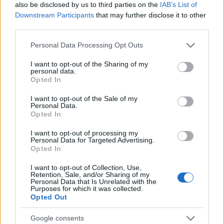
also be disclosed by us to third parties on the
IAB’s List of
Downstream Participants
that may further disclose it to other
third parties.
Please note that this website/app uses one or more Google
Personal Data Processing Opt Outs
services and may gather and store information including but
09:24
17.05.24
not limited to your visit or usage behaviour. You may click to
I want to opt-out of the Sharing of my
Τα δύο πρόσωπα του καιρού: Συννεφιά στη
personal data.
Βόρεια Ελλάδα, 32άρια στην Κρήτη -
grant or deny consent to Google and its third-party tags to
Opted In
«Κύματα» θερμικών εξάρσεων έως την
use your data for below specified purposes in below Google
Τετάρτη
consent section.
I want to opt-out of the Sale of my
Personal Data.
Opted In
I want to opt-out of processing my
Personal Data for Targeted Advertising.
Opted In
I want to opt-out of Collection, Use,
Retention, Sale, and/or Sharing of my
Personal Data that Is Unrelated with the
Purposes for which it was collected.
Opted Out
Google consents