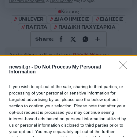
Πολιτική Απορρήτου
&
Όροι Χρήσης
της Google.
Κόσμος
UNILEVER
ΔΙΑΦΗΜΙΣΕΙΣ
ΕΙΔΗΣΕΙΣ
ΠΑΓΩΤΑ
ΠΑΙΔΙΚΗ ΠΑΧΥΣΑΡΚΙΑ
Share:
Ακολουθήστε το Νewsit.gr στο
Google News
και
ενημερωθείτε πρώτοι για όλη την ειδησεογραφία και τα
τελευταία νέα
της ημέρας
newsit.gr -
Do Not Process My Personal
Information
If you wish to opt-out of the sale, sharing to third parties, or
processing of your personal or sensitive information for
targeted advertising by us, please use the below opt-out
Πιο δημοφιλή
section to confirm your selection. Please note that after your
opt-out request is processed you may continue seeing
1
Κωνσταντίνος Αργυρός και Αλεξάνδρα
interest-based ads based on personal information utilized by
Νίκα κάνουν διακοπές με πολυτελές γιοτ
us or personal information disclosed to third parties prior to
με τα δύο παιδιά τους
your opt-out. You may separately opt-out of the further