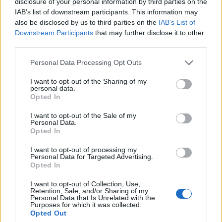
2
disclosure of your personal information by third parties on the
Η Άννα Βίσση ξετρελάθηκε με μπάντα που
έπαιζε Τσιτσάνη στο Φισκάρδο και τους
IAB’s list of downstream participants. This information may
πρότεινε συνεργασία
also be disclosed by us to third parties on the
IAB’s List of
Downstream Participants
that may further disclose it to other
3
Θρήνος για τον Λιονέλ Μέσι – Πέθανε ο
third parties.
πατέρας του, Χόρχε
4
Ωδή στη γάτα: Το πλάσμα που δεν ανήκει
Please note that this website/app uses one or more Google
Personal Data Processing Opt Outs
σε κανέναν, αλλά όλοι θέλουν δίπλα τους
services and may gather and store information including but
not limited to your visit or usage behaviour. You may click to
I want to opt-out of the Sharing of my
5
Η FIFA απάντησε στις καταγγελίες για την
personal data.
grant or deny consent to Google and its third-party tags to
ερωμένη του Ινφαντίνο: «Κατηγορηματικά
Opted In
αναληθείς και δυσφημιστικοί οι ισχυρισμοί»
use your data for below specified purposes in below Google
consent section.
I want to opt-out of the Sale of my
Personal Data.
Opted In
Πιο σχολιασμένα
I want to opt-out of processing my
Personal Data for Targeted Advertising.
Marfin: Η 46χρονη πήρε προθεσμία για
104
Opted In
να απολογηθεί την Τρίτη – «Είναι αθώα,
συμμετείχε στη διαδήλωση όπως και
100.000 άτομα»
I want to opt-out of Collection, Use,
Retention, Sale, and/or Sharing of my
Personal Data that Is Unrelated with the
Βγήκαν ξανά τα μαχαίρια στην Ελπίδα
96
Purposes for which it was collected.
για τη Δημοκρατία: «Καρυστιανού,
Opted Out
Γρατσία και Γαλανός μετέτρεψαν το