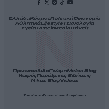
Ελλάδα
Κόσμος
Πολιτική
Οικονομία
Αθλητικά
Lifestyle
Τεχνολογία
Υγεία
Tasteit
Media
Driveit
Πρωτοσέλιδα
Γνώμη
Melas Blog
Καιρός
Παράξενες Ειδήσεις
Nikos Blog
Videos
Ταυτότητα
Επικοινωνία
Διαφήμιση