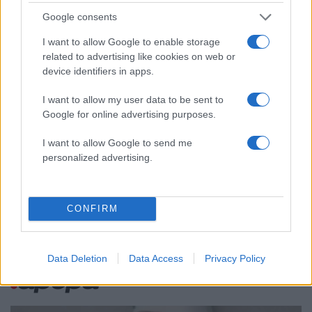
κίνημα σε φοβικό αρχηγικό κόμμα»
Google consents
Απίστευτο κι όμως αληθινό -
82
Aναστέλλονται τα τακτικά ραντεβού του
I want to allow Google to enable storage
αγγειοχειρουργού του νοσοκομείου
related to advertising like cookies on web or
Χανίων επειδή κλάπηκε το μηχανάκι του
device identifiers in apps.
γιατρού
Σούπερ μάρκετ: Νέες μειώσεις τιμών –
71
I want to allow my user data to be sent to
916 προϊόντα στην εθνική πρωτοβουλία,
Google for online advertising purposes.
ανάμεσά τους 130 σχολικά
ΕΛΑΣ: Ο Αλέξης Δέδες ο πρώτος
I want to allow Google to send me
69
υποψήφιος βουλευτής του κόμματος –
personalized advertising.
Από τα διοικητικά της ΑΕΚ στην πολιτική
σκηνή
CONFIRM
Κόσμος: Περισσότερα
Data Deletion
Data Access
Privacy Policy
άρθρα