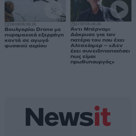
17:57
08.08.26
19:08
08.08.26
Άντι Μπέρναμ:
Βουλγαρία: Drone με
Δάκρυσε για τον
πυρομαχικά εξερράγη
πατέρα του που έχει
κοντά σε αγωγό
Αλτσχάιμερ – «Δεν
φυσικού αερίου
έχει συνειδητοποιήσει
πως είμαι
πρωθυπουργός»