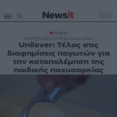
Μετάβαση
σε
o
30
περιεχόμενο
Κόσμος
21:46
Τετάρτη 12 Φεβρουαρίου 2020
Unilever: Τέλος στις
διαφημίσεις παγωτών για
την καταπολέμηση της
παιδικής παχυσαρκίας