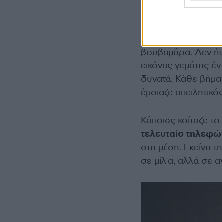
Σιωπηλή μάχ
Τα στελέχη της Dia
βουβαμάρα. Δεν ήτ
εικόνας γεμάτης έν
δυνατά. Κάθε βήμα
έμοιαζε απειλητικός
Κάποιος κοίταζε το
τελευταίο τηλεφών
στη μέση. Εκείνη τ
σε μίλια, αλλά σε α