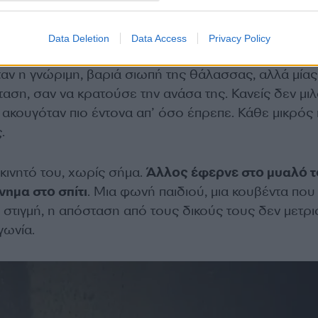
η με τον φόβο στη μέση της θάλασσ
Data Deletion
Data Access
Privacy Policy
plous όταν έφθασαν επί του πλοίου αντιμετώπισαν μι
αν η γνώριμη, βαριά σιωπή της θάλασσας, αλλά μίας
ταση, σαν να κρατούσε την ανάσα της. Κανείς δεν μι
 ακουγόταν πιο έντονα απ’ όσο έπρεπε. Κάθε μικρός
.
 κινητό του, χωρίς σήμα.
Άλλος έφερνε στο μυαλό τ
ημα στο σπίτι
. Μια φωνή παιδιού, μια κουβέντα που
η στιγμή, η απόσταση από τους δικούς τους δεν μετρι
γωνία.