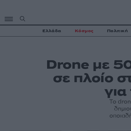
Μετάβαση
σε
περιεχόμενο
Ελλάδα
Κόσμος
Πολιτική
Drone με 5
σε πλοίο σ
για
Το dron
δημιο
οποιαδ