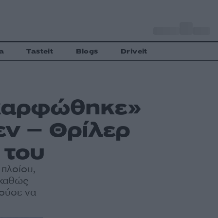
o
Αθήνα
28
C
a
Tasteit
Blogs
Driveit
«καρφώθηκε»
εν – Θρίλερ
 του
 πλοίου,
 καθώς
ούσε να