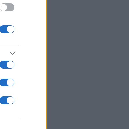
ηση ή