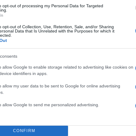
to opt-out of processing my Personal Data for Targeted
ing.
In
o opt-out of Collection, Use, Retention, Sale, and/or Sharing
ersonal Data that Is Unrelated with the Purposes for which it
lected.
Out
consents
o allow Google to enable storage related to advertising like cookies on
evice identifiers in apps.
o allow my user data to be sent to Google for online advertising
s.
κραγεί, παρέμεινε στο εσωτερικό του πλοίου,
to allow Google to send me personalized advertising.
 εξαιρετικά επικίνδυνη κατάσταση: οποιαδήποτε δόν
ίας θα μπορούσε να οδηγήσει σε έκρηξη.
CONFIRM