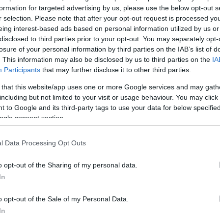
ή του πλοίου μετά την επίθεση με το drone.
formation for targeted advertising by us, please use the below opt-out s
r selection. Please note that after your opt-out request is processed y
μειώθηκε
στις αρχές Απριλίου, όταν το drone, έπληξ
eing interest-based ads based on personal information utilized by us or
disclosed to third parties prior to your opt-out. You may separately opt-
ας σοβαρή ζημιά στο φουγάρο.
losure of your personal information by third parties on the IAB’s list of
. This information may also be disclosed by us to third parties on the
IA
ΔΙΑΦΗΜΙΣΗ
Participants
that may further disclose it to other third parties.
 that this website/app uses one or more Google services and may gath
including but not limited to your visit or usage behaviour. You may click 
 to Google and its third-party tags to use your data for below specifi
ogle consent section.
l Data Processing Opt Outs
o opt-out of the Sharing of my personal data.
In
o opt-out of the Sale of my Personal Data.
In