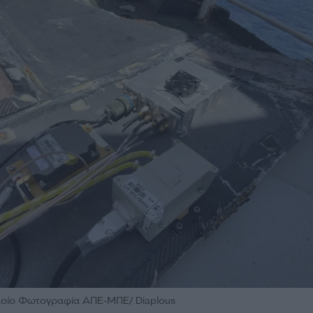
πλοίο Φωτογραφία ΑΠΕ-ΜΠΕ/ Diaplous