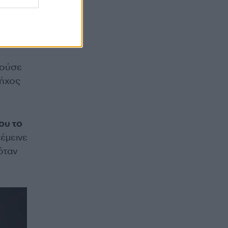
ας
α
λούσε
 ήχος
ου το
 έμεινε
όταν