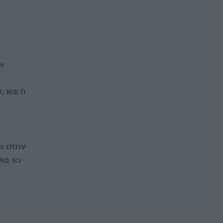
ν
 και η
ι στην
ια το