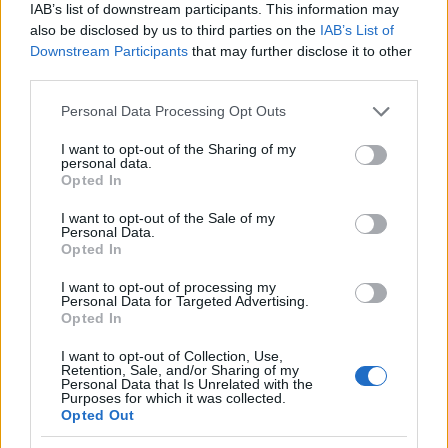
IAB’s list of downstream participants. This information may
also be disclosed by us to third parties on the
IAB’s List of
Downstream Participants
that may further disclose it to other
ΔΙΑΦΗΜΙΣΗ
third parties.
Please note that this website/app uses one or more Google
Personal Data Processing Opt Outs
services and may gather and store information including but
not limited to your visit or usage behaviour. You may click to
I want to opt-out of the Sharing of my
personal data.
grant or deny consent to Google and its third-party tags to
Opted In
use your data for below specified purposes in below Google
consent section.
I want to opt-out of the Sale of my
Personal Data.
Opted In
I want to opt-out of processing my
Personal Data for Targeted Advertising.
Opted In
I want to opt-out of Collection, Use,
Retention, Sale, and/or Sharing of my
Personal Data that Is Unrelated with the
Purposes for which it was collected.
Opted Out