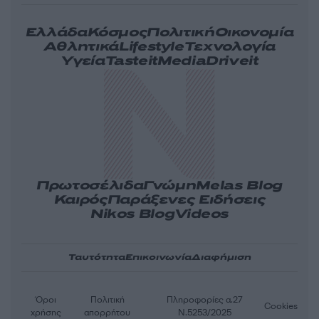
Ελλάδα
Κόσμος
Πολιτική
Οικονομία
Αθλητικά
Lifestyle
Τεχνολογία
Υγεία
Tasteit
Media
Driveit
Πρωτοσέλιδα
Γνώμη
Melas Blog
Καιρός
Παράξενες Ειδήσεις
Nikos Blog
Videos
Ταυτότητα
Επικοινωνία
Διαφήμιση
Όροι
Πολιτική
Πληροφορίες α.27
Cookies
χρήσης
απορρήτου
Ν.5253/2025