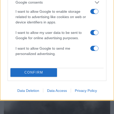
Google consents
I want to allow Google to enable storage
related to advertising like cookies on web or
device identifiers in apps.
I want to allow my user data to be sent to
Google for online advertising purposes.
I want to allow Google to send me
09:23
27.11.23
Ελεύθερο το δεξαμενόπλοιο που
personalized advertising.
καταλήφθηκε από ενόπλους στην Υεμένη -
Αμερικανικό πλοίο έσπευσε σε βοήθεια και
έπιασε τους 5
CONFIRM
Data Deletion
Data Access
Privacy Policy