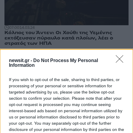
07:00
14.03.24
Kόλπος του Άντεν: Οι Χούθι της Υεμένης
εκτόξευσαν πύραυλο κατά πλοίων, λέει ο
στρατός των ΗΠΑ
newsit.gr -
Do Not Process My Personal
Information
If you wish to opt-out of the sale, sharing to third parties, or
processing of your personal or sensitive information for
14:52
19.02.24
targeted advertising by us, please use the below opt-out
Επίθεση σε ελληνικό
22:27
15.02.24
section to confirm your selection. Please note that after your
Οι Χούθι ανέλαβαν
πλοίο ανατολικά του
opt-out request is processed you may continue seeing
την ευθύνη για την
κόλπου του Άντεν
interest-based ads based on personal information utilized by
επίθεση κατά του
ελληνόκτητου
us or personal information disclosed to third parties prior to
φορτηγού πλοίου στο
your opt-out. You may separately opt-out of the further
Άντεν
disclosure of your personal information by third parties on the