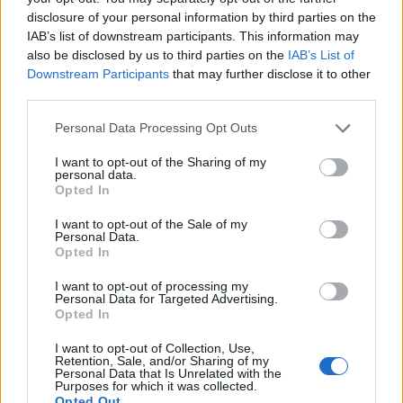
«Εκρηκτικό κοκτέιλ»
Πλεύρης στο Breitbart
disclosure of your personal information by third parties on the
σήμερα με ανέμους έως 9
επανεκλογή Τραμπ άλ
IAB’s list of downstream participants. This information may
μποφόρ και θερμοκρασία
τη μεταναστευτική
also be disclosed by us to third parties on the
IAB’s List of
στους 39°C - Την Πέμπτη
πολιτική – Η συνέντε
Downstream Participants
that may further disclose it to other
υποχωρεί ο υδράργυρος
που αναδημοσίευσε
third parties.
Αμερικανός πρόεδρ
Please note that this website/app uses one or more Google
Personal Data Processing Opt Outs
services and may gather and store information including but
Σχόλια
not limited to your visit or usage behaviour. You may click to
I want to opt-out of the Sharing of my
personal data.
grant or deny consent to Google and its third-party tags to
Opted In
use your data for below specified purposes in below Google
consent section.
I want to opt-out of the Sale of my
Personal Data.
Opted In
Σχολίασε εδώ
I want to opt-out of processing my
Personal Data for Targeted Advertising.
Opted In
50 /50
I want to opt-out of Collection, Use,
Retention, Sale, and/or Sharing of my
Personal Data that Is Unrelated with the
Purposes for which it was collected.
Opted Out