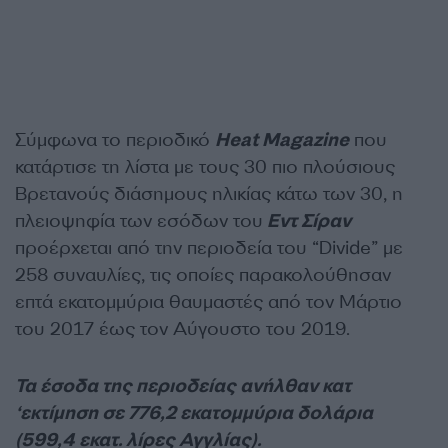
Σύμφωνα το περιοδικό
Heat Magazine
που
κατάρτισε τη λίστα με τους 30 πιο πλούσιους
Βρετανούς διάσημους ηλικίας κάτω των 30, η
πλειοψηφία των εσόδων του
Εντ Σίραν
προέρχεται από την περιοδεία του “Divide” με
258 συναυλίες, τις οποίες παρακολούθησαν
επτά εκατομμύρια θαυμαστές από τον Μάρτιο
του 2017 έως τον Αύγουστο του 2019.
Τα έσοδα της περιοδείας ανήλθαν κατ
‘εκτίμηση σε 776,2 εκατομμύρια δολάρια
(599,4 εκατ. λίρες Αγγλίας).