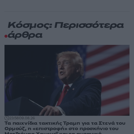
Κόσμος: Περισσότερα
άρθρα
23:58
09.08.26
Τα παιχνίδια τακτικής Τραμπ για τα Στενά του
Ορμούζ, η «επιστροφή» στο προσκήνιο του