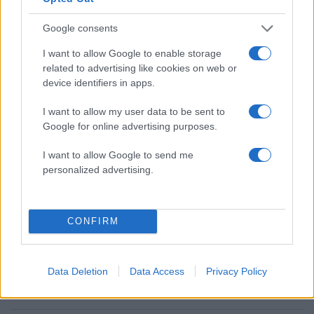
2000 /2000
Google consents
Υποβολή σχολίου
I want to allow Google to enable storage
related to advertising like cookies on web or
Όροι Χρήσης
. Το site προστατεύεται από reCAPTCHA, ισχύουν
device identifiers in apps.
Πολιτική Απορρήτου
&
Όροι Χρήσης
της Google.
Κόσμος
I want to allow my user data to be sent to
ED SHEERAN
Google for online advertising purposes.
ED SHEERAN GAME OF THRONES
ΑΝΤΕΛ
I want to allow Google to send me
ΕΝΤ ΣΙΡΑΝ
personalized advertising.
Share:
CONFIRM
Ακολουθήστε το Νewsit.gr στο
Google News
και
ενημερωθείτε πρώτοι για όλη την ειδησεογραφία και τα
τελευταία νέα
της ημέρας
Data Deletion
Data Access
Privacy Policy