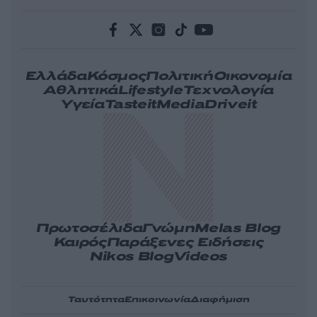
Ελλάδα
Κόσμος
Πολιτική
Οικονομία
Αθλητικά
Lifestyle
Τεχνολογία
Υγεία
Tasteit
Media
Driveit
Πρωτοσέλιδα
Γνώμη
Melas Blog
Καιρός
Παράξενες Ειδήσεις
Nikos Blog
Videos
Ταυτότητα
Επικοινωνία
Διαφήμιση