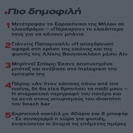
Πιο δημοφιλή
1
Μετέτρεψαν το Σαρακήνικο της Μήλου σε
ελικοδρόμιο – «Πάρκαραν» το ελικόπτερο
τους για να κάνουν μπάνιο
2
Γιάννης Παπαμιχαήλ: «Η απαγόρευση
αφορά στη χρήση της εικόνας και της
φωνής της Αλίκης Βουγιουκλάκη μέσω AI»
3
Μπρίτνεϊ Σπίαρς: Έκανε αποτυχημένο
μπότοξ και ανέβασε στο Instagram την
εμπειρία της
4
Πάρος: «Αν ήταν κάποιος πάνω από την
πισίνα, δε θα είχα θρηνήσει το παιδί μου» –
Η σπαρακτική περιγραφή του πατέρα και
τα κενά στους ισχυρισμούς του ιδιοκτήτη
του beach bar
5
Εκρηκτικό κοκτέιλ με 40άρια και 8 μποφόρ
- Σε συναγερμό η χώρα για φωτιές,
ενισχύονται οι άνεμοι τις επόμενες ημέρες