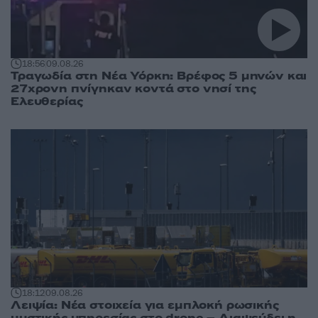
18:56
09.08.26
Τραγωδία στη Νέα Υόρκη: Βρέφος 5 μηνών και
27χρονη πνίγηκαν κοντά στο νησί της
Ελευθερίας
18:12
09.08.26
Λειψία: Νέα στοιχεία για εμπλοκή ρωσικής
μυστικής υπηρεσίας στο drone – Διαψεύδει η