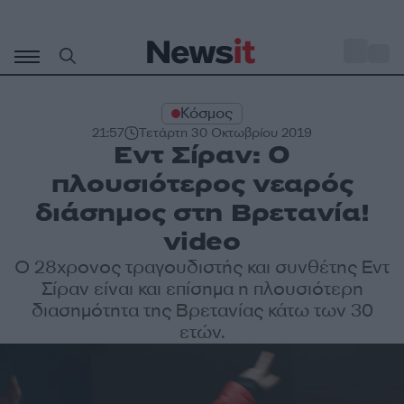
Μετάβαση
σε
o
27
περιεχόμενο
Κόσμος
21:57
Τετάρτη 30 Οκτωβρίου 2019
Εντ Σίραν: Ο
πλουσιότερος νεαρός
διάσημος στη Βρετανία!
video
Ο 28χρονος τραγουδιστής και συνθέτης Εντ
Σίραν είναι και επίσημα η πλουσιότερη
διασημότητα της Βρετανίας κάτω των 30
ετών.