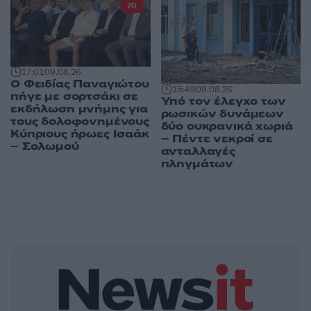
70
17:01
09.08.26
Ο Φειδίας Παναγιώτου
15:49
09.08.26
πήγε με σορτσάκι σε
Υπό τον έλεγχο των
εκδήλωση μνήμης για
ρωσικών δυνάμεων
τους δολοφονημένους
δύο ουκρανικά χωριά
Κύπριους ήρωες Ισαάκ
– Πέντε νεκροί σε
– Σολωμού
ανταλλαγές
πληγμάτων