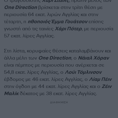
Ο τραγουδιστής
Χάρι Στάιλς
, πρώην μέλος των
One Direction
βρίσκεται στην τρίτη θέση με
περιουσία 64 εκατ. λιρών Αγγλίας και στην
τέταρτη, η
ηθοποιός Έμμα Γουάτσον
επίσης
γνωστή από τις ταινίες
Χάρι Πότερ
, με περιουσία
57 εκατ. λίρες Αγγλίας.
Στη λίστα, κορυφαίες θέσεις καταλαμβάνουν και
άλλα μέλη των
One Direction
, ο
Νάιαλ Χόραν
είναι πέμπτος με περιουσία που ανέρχεται σε
54,8 εκατ. λίρες Αγγλίας, ο
Λούι Τόμλινσον
έβδομος με 46 εκατ. λίρες Αγγλίας, ο
Λίαμ Πέιν
στην όγδοη με 44 εκατ. λίρες Αγγλίας και ο
Ζέιν
Μαλίκ
δέκατος με 38 εκατ. λίρες Αγγλίας.
ΔΙΑΦΗΜΙΣΗ