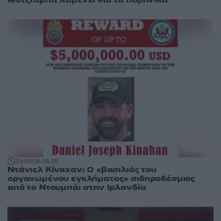
Μοτζτάμπα Χαμενεΐ και τα πυρηνικά
23:09
09.08.26
Ντάνιελ Κίναχαν: Ο «βασιλιάς του
οργανωμένου εγκλήματος» σιδηροδέσμιος
από το Ντουμπάι στην Ιρλανδία