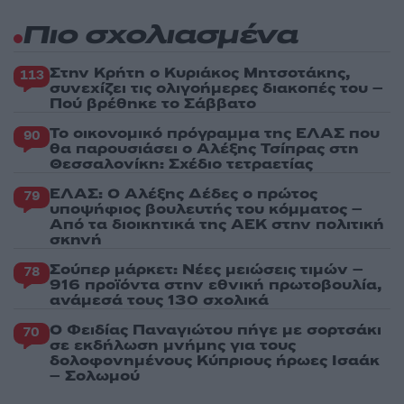
Πιο σχολιασμένα
Στην Κρήτη ο Κυριάκος Μητσοτάκης,
113
συνεχίζει τις ολιγοήμερες διακοπές του –
Πού βρέθηκε το Σάββατο
Το οικονομικό πρόγραμμα της ΕΛΑΣ που
90
θα παρουσιάσει ο Αλέξης Τσίπρας στη
Θεσσαλονίκη: Σχέδιο τετραετίας
ΕΛΑΣ: Ο Αλέξης Δέδες ο πρώτος
79
υποψήφιος βουλευτής του κόμματος –
Από τα διοικητικά της ΑΕΚ στην πολιτική
σκηνή
Σούπερ μάρκετ: Νέες μειώσεις τιμών –
78
916 προϊόντα στην εθνική πρωτοβουλία,
ανάμεσά τους 130 σχολικά
Ο Φειδίας Παναγιώτου πήγε με σορτσάκι
70
σε εκδήλωση μνήμης για τους
δολοφονημένους Κύπριους ήρωες Ισαάκ
– Σολωμού