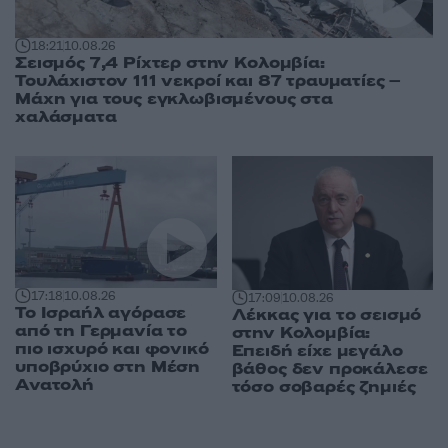
18:21
10.08.26
Σεισμός 7,4 Ρίχτερ στην Κολομβία:
Τουλάχιστον 111 νεκροί και 87 τραυματίες –
Μάχη για τους εγκλωβισμένους στα
χαλάσματα
17:18
10.08.26
17:09
10.08.26
Το Ισραήλ αγόρασε
Λέκκας για το σεισμό
από τη Γερμανία το
στην Κολομβία:
πιο ισχυρό και φονικό
Επειδή είχε μεγάλο
υποβρύχιο στη Μέση
βάθος δεν προκάλεσε
Ανατολή
τόσο σοβαρές ζημιές