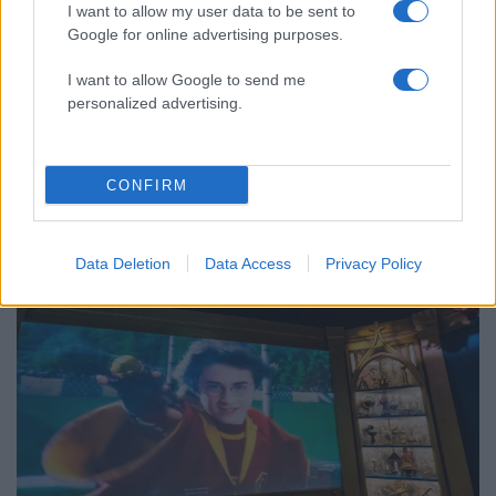
Θεσσαλονίκη: Σχέδιο τετραετίας
I want to allow my user data to be sent to
Google for online advertising purposes.
I want to allow Google to send me
personalized advertising.
Κόσμος: Περισσότερα
άρθρα
CONFIRM
Data Deletion
Data Access
Privacy Policy