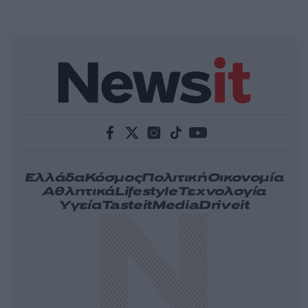
Ελλάδα
Κόσμος
Πολιτική
Οικονομία
Αθλητικά
Lifestyle
Τεχνολογία
Υγεία
Tasteit
Media
Driveit