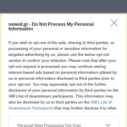
newsit.gr -
Do Not Process My Personal
Πιο δημοφιλή
Information
1
Βελτιωμένη η εικόνα της φωτιάς στον
If you wish to opt-out of the sale, sharing to third parties, or
Κουβαρά: Παραδόθηκαν στις φλόγες
processing of your personal or sensitive information for
κτηνοτροφικές μονάδες – Εκκενώθηκε ο
Άγιος Στυλιανός
targeted advertising by us, please use the below opt-out
section to confirm your selection. Please note that after your
2
Η Μαρία Καρυστιανού απαντά για τις
opt-out request is processed you may continue seeing
μαζικές αποχωρήσεις: Είχαμε αντιληφθεί
interest-based ads based on personal information utilized by
το παρακίνημα, ο Θανάσης Αυγερινός μας
προσέγγισε
us or personal information disclosed to third parties prior to
your opt-out. You may separately opt-out of the further
3
Δήμητρα Αλεξανδράκη σε Ιωάννα Τούνη:
disclosure of your personal information by third parties on the
«Χρόνια πολλά, να περάσεις τέλεια στις
IAB’s list of downstream participants. This information may
Μαλδίβες, παλιοζηλιάρα»
also be disclosed by us to third parties on the
IAB’s List of
4
Γιώργος Κοντογιάννης: «Ο Μάρκος
Downstream Participants
that may further disclose it to other
Σεφερλής είναι περήφανος για μένα που
third parties.
είμαι εργατικός»
Please note that this website/app uses one or more Google
Σκιάθος: Τουρίστες και βαλίτσες
Personal Data Processing Opt Outs