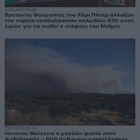
21:44
10.08.26
Βρετανία: Θαυμαστές του Χάρι Πότερ άλλαξαν
την πορεία υποθαλάσσιου καλωδίου 430 εκατ.
λιρών για να σωθεί ο «τάφος» του Ντόμπι
20:35
10.08.26
Ισπανία: Μαίνεται η μεγάλη φωτιά στην
Ανδαλουσία – 800 άνθρωποι εγκατέλειψαν