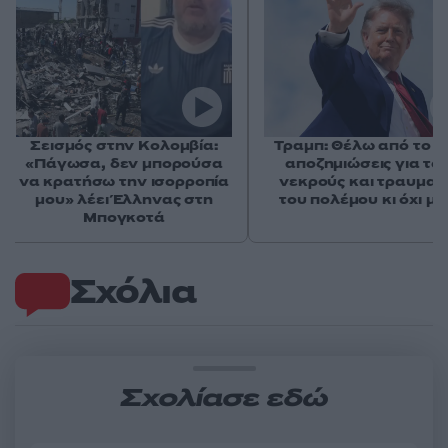
Σεισμός στην Κολομβία:
Τραμπ: Θέλω από το Ι
«Πάγωσα, δεν μπορούσα
αποζημιώσεις για το
να κρατήσω την ισορροπία
νεκρούς και τραυματί
μου» λέει Έλληνας στη
του πολέμου κι όχι μ
Μπογκοτά
Σχόλια
Σχολίασε εδώ