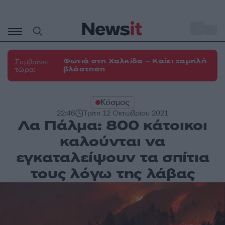
Μετάβαση
σε
o
30
περιεχόμενο
Φωτιά στη Χαλκίδα – Καίει χαμηλή
Συμβαίνει
βλάστηση
τώρα:
Κόσμος
22:46
Τρίτη 12 Οκτωβρίου 2021
Λα Πάλμα: 800 κάτοικοι
καλούνται να
εγκαταλείψουν τα σπίτια
τους λόγω της λάβας