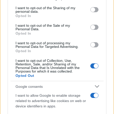
5
παρασύρονται από τουρμπίνες αεροπλάνου
services and may gather and store information including but
not limited to your visit or usage behaviour. You may click to
I want to opt-out of the Sharing of my
personal data.
grant or deny consent to Google and its third-party tags to
Opted In
use your data for below specified purposes in below Google
Πιο σχολιασμένα
consent section.
I want to opt-out of the Sale of my
Personal Data.
Μετέτρεψαν το Σαρακήνικο της Μήλου
165
Opted In
σε ελικοδρόμιο – «Πάρκαραν» το
ελικόπτερο τους για να κάνουν μπάνιο
I want to opt-out of processing my
Personal Data for Targeted Advertising.
Στην Κρήτη ο Κυριάκος Μητσοτάκης,
136
Opted In
συνεχίζει τις ολιγοήμερες διακοπές του –
Πού βρέθηκε το Σάββατο
I want to opt-out of Collection, Use,
Retention, Sale, and/or Sharing of my
Αλέξης Τσίπρας: Από την καταγγελία του
125
Personal Data that Is Unrelated with the
«καθεστώτος» σε πρόταση
Purposes for which it was collected.
διακυβέρνησης – «Το 2015 ήξερα τι
Opted Out
ήθελα, αλλά δεν ήξερα πώς να το κάνω»
Ο Φειδίας Παναγιώτου πήγε με σορτσάκι
Google consents
102
σε εκδήλωση μνήμης για τους
δολοφονημένους Κύπριους ήρωες Ισαάκ
I want to allow Google to enable storage
– Σολωμού
related to advertising like cookies on web or
device identifiers in apps.
Το οικονομικό πρόγραμμα της ΕΛΑΣ που
99
θα παρουσιάσει ο Αλέξης Τσίπρας στη