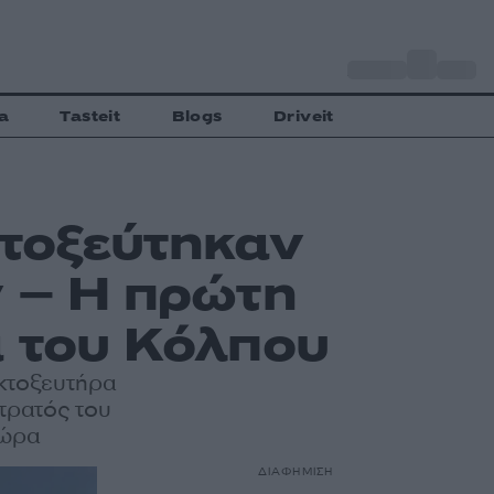
o
Αθήνα
31
C
a
Tasteit
Blogs
Driveit
κτοξεύτηκαν
ν – Η πρώτη
α του Κόλπου
εκτοξευτήρα
στρατός του
χώρα
ΔΙΑΦΗΜΙΣΗ