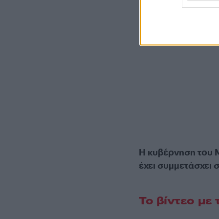
Η κυβέρνηση του Μ
έχει συμμετάσχει σ
Το βίντεο με