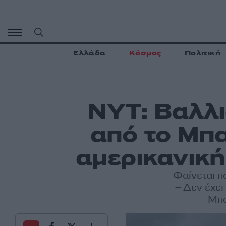
Μετάβαση
σε
περιεχόμενο
Ελλάδα
Κόσμος
Πολιτική
NYT: Βαλλι
από το Μπα
αμερικανική
Φαίνεται π
– Δεν έχει
Μπα