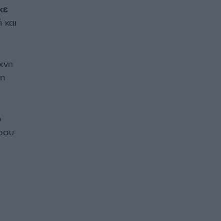
κε
 και
χνη
τη
ο
ερου