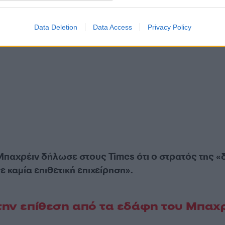
Data Deletion
Data Access
Privacy Policy
παχρέιν δήλωσε στους Times ότι ο στρατός της «
ε καμία επιθετική επιχείρηση».
 την επίθεση από τα εδάφη του Μπαχ