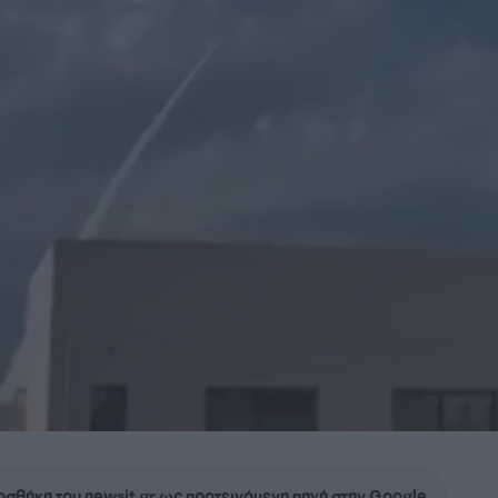
σθήκη του newsit.gr ως προτεινόμενη πηγή στην Google