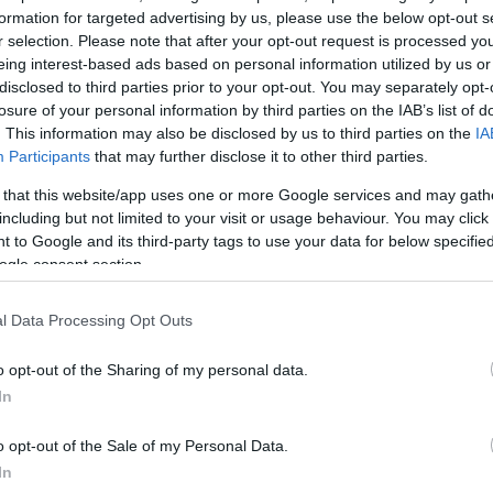
αίες δύο εβδομάδες, κατηγορώντας τες πως επιτρέπ
formation for targeted advertising by us, please use the below opt-out s
α εδάφη τους ως βάση για αμερικανικές επιθέσεις.
r selection. Please note that after your opt-out request is processed y
eing interest-based ads based on personal information utilized by us or
disclosed to third parties prior to your opt-out. You may separately opt-
losure of your personal information by third parties on the IAB’s list of
deo verified by the New York Times shows ballistic
. This information may also be disclosed by us to third parties on the
IA
d from Bahrain toward Iran, likely from a U.S.-made
Participants
that may further disclose it to other third parties.
r.
 that this website/app uses one or more Google services and may gath
including but not limited to your visit or usage behaviour. You may click 
nfirmed strike on Iran originating from a Gulf country s
 to Google and its third-party tags to use your data for below specifi
ogle consent section.
l Data Processing Opt Outs
c.twitter.com/HYCbzyyISi
rt (@clashreport)
March 13, 2026
o opt-out of the Sharing of my personal data.
In
o opt-out of the Sale of my Personal Data.
ώρες του Κόλπου το έχουν αρνηθεί και έχουν δηλώ
In
α επιτρέψουν τη χρήση του εδάφους ή του εναέριου