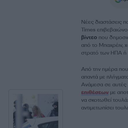
Νέες διαστάσεις π
Times επιβεβαιών
βίντεο
που δημοσιε
από το Μπαχρέιν, χ
στρατό των ΗΠΑ ή
Από την ημέρα που
απαντά με πλήγματ
Ανάμεσα σε αυτές 
επιθέσεων
με αποτ
να σκοτωθεί τουλά
αντιμετωπίσει του