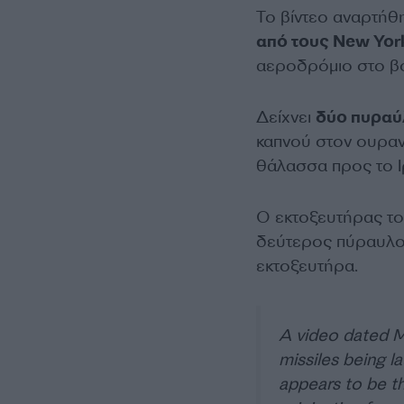
Το βίντεο αναρτήθη
από τους New Yor
αεροδρόμιο στο βό
Δείχνει
δύο πυραύ
καπνού στον ουραν
θάλασσα προς το Ι
Ο εκτοξευτήρας το
δεύτερος πύραυλος
εκτοξευτήρα.
A video dated Ma
missiles being l
appears to be th