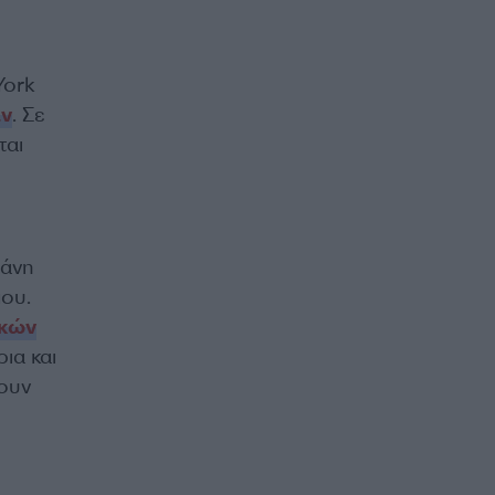
York
άν
. Σε
ται
ράνη
που.
ικών
ια και
χουν