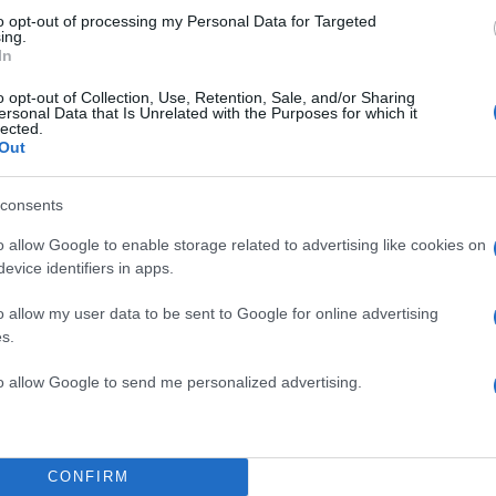
to opt-out of processing my Personal Data for Targeted
ατιωτικές επιχειρήσεις κατά του Ιράν, παρότι οι
ing.
ξενούν αμερικανικές στρατιωτικές βάσεις.
In
o opt-out of Collection, Use, Retention, Sale, and/or Sharing
ersonal Data that Is Unrelated with the Purposes for which it
ΔΙΑΦΗΜΙΣΗ
lected.
Out
consents
o allow Google to enable storage related to advertising like cookies on
evice identifiers in apps.
o allow my user data to be sent to Google for online advertising
s.
to allow Google to send me personalized advertising.
CONFIRM