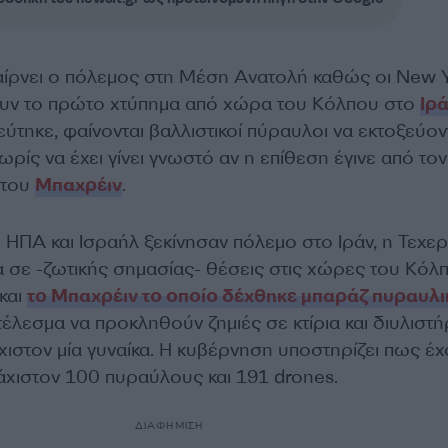
αίρνει ο πόλεμος στη Μέση Ανατολή καθώς οι New 
ουν το πρώτο χτύπημα από χώρα του Κόλπου στο
Ιρ
ύτηκε, φαίνονται βαλλιστικοί πύραυλοι να εκτοξεύον
ωρίς να έχει γίνει γνωστό αν η επίθεση έγινε από τον
 του
Μπαχρέιν
.
 ΗΠΑ και Ισραήλ ξεκίνησαν πόλεμο στο Ιράν, η Τεχε
α σε -ζωτικής σημασίας- θέσεις στις χώρες του Κόλ
και
το Μπαχρέιν το οποίο δέχθηκε μπαράζ πυραυλ
έλεσμα να προκληθούν ζημιές σε κτίρια και διυλιστήρ
χιστον μία γυναίκα. Η κυβέρνηση υποστηρίζει πως έ
λάχιστον 100 πυραύλους και 191 drones.
ΔΙΑΦΗΜΙΣΗ