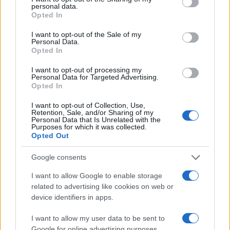
personal data.
grant or deny consent to Google and its third-party tags to
Opted In
use your data for below specified purposes in below Google
consent section.
I want to opt-out of the Sale of my
Personal Data.
Opted In
2000 /2000
I want to opt-out of processing my
Υποβολή σχολίου
Personal Data for Targeted Advertising.
Opted In
Όροι Χρήσης
. Το site προστατεύεται από reCAPTCHA, ισχύουν
I want to opt-out of Collection, Use,
Πολιτική Απορρήτου
&
Όροι Χρήσης
της Google.
Retention, Sale, and/or Sharing of my
Personal Data that Is Unrelated with the
Κόσμος
Purposes for which it was collected.
Opted Out
ΗΠΑ
ΙΣΡΑΗΛ
ΛΙΒΑΝΟΣ
ΧΕΖΜΠΟΛΑΧ
Google consents
Share:
I want to allow Google to enable storage
related to advertising like cookies on web or
device identifiers in apps.
Ακολουθήστε το Νewsit.gr στο
Google News
και
ενημερωθείτε πρώτοι για όλη την ειδησεογραφία και τα
τελευταία νέα
της ημέρας
I want to allow my user data to be sent to
Google for online advertising purposes.