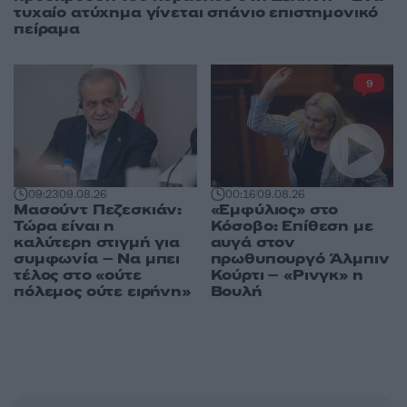
τυχαίο ατύχημα γίνεται σπάνιο επιστημονικό
πείραμα
9
09:23
09.08.26
00:16
09.08.26
Μασούντ Πεζεσκιάν:
«Εμφύλιος» στο
Τώρα είναι η
Κόσοβο: Επίθεση με
καλύτερη στιγμή για
αυγά στον
συμφωνία – Να μπει
πρωθυπουργό Άλμπιν
τέλος στο «ούτε
Κούρτι – «Ρινγκ» η
πόλεμος ούτε ειρήνη»
Βουλή