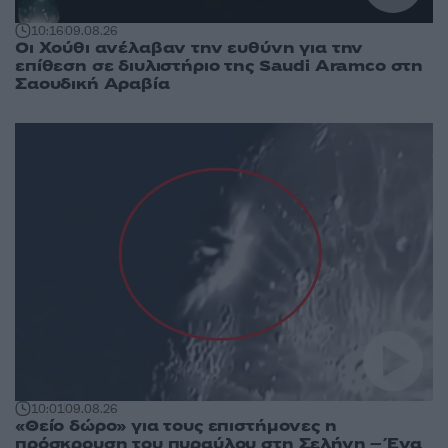
10:16
09.08.26
Οι Χούθι ανέλαβαν την ευθύνη για την
επίθεση σε διυλιστήριο της Saudi Aramco στη
Σαουδική Αραβία
10:01
09.08.26
«Θείο δώρο» για τους επιστήμονες η
πρόσκρουση του πυραύλου στη Σελήνη – Ένα