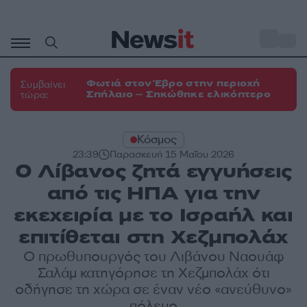
Μετάβαση
σε
o
33
περιεχόμενο
Φωτιά στον Έβρο στην περιοχή
Συμβαίνει
Σπήλαιο – Σηκώθηκε ελικόπτερο
τώρα:
Κόσμος
23:39
Παρασκευή 15 Μαΐου 2026
Ο Λίβανος ζητά εγγυήσεις
από τις ΗΠΑ για την
εκεχειρία με το Ισραήλ και
επιτίθεται στη Χεζμπολάχ
Ο πρωθυπουργός του Λιβάνου Ναουάφ
Σαλάμ κατηγόρησε τη Χεζμπολάχ ότι
οδήγησε τη χώρα σε έναν νέο «ανεύθυνο»
πόλεμο