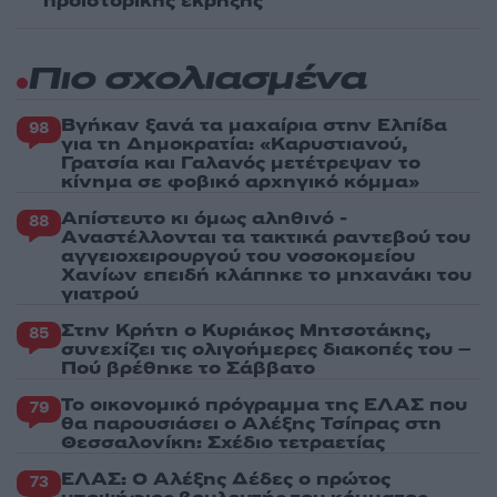
προϊστορικής έκρηξης
Πιο σχολιασμένα
Βγήκαν ξανά τα μαχαίρια στην Ελπίδα
98
για τη Δημοκρατία: «Καρυστιανού,
Γρατσία και Γαλανός μετέτρεψαν το
κίνημα σε φοβικό αρχηγικό κόμμα»
Απίστευτο κι όμως αληθινό -
88
Aναστέλλονται τα τακτικά ραντεβού του
αγγειοχειρουργού του νοσοκομείου
Χανίων επειδή κλάπηκε το μηχανάκι του
γιατρού
Στην Κρήτη ο Κυριάκος Μητσοτάκης,
85
συνεχίζει τις ολιγοήμερες διακοπές του –
Πού βρέθηκε το Σάββατο
Το οικονομικό πρόγραμμα της ΕΛΑΣ που
79
θα παρουσιάσει ο Αλέξης Τσίπρας στη
Θεσσαλονίκη: Σχέδιο τετραετίας
ΕΛΑΣ: Ο Αλέξης Δέδες ο πρώτος
73