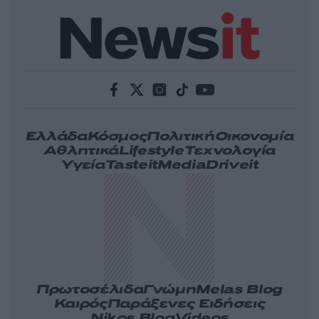
Ελλάδα
Κόσμος
Πολιτική
Οικονομία
Αθλητικά
Lifestyle
Τεχνολογία
Υγεία
Tasteit
Media
Driveit
Πρωτοσέλιδα
Γνώμη
Melas Blog
Καιρός
Παράξενες Ειδήσεις
Nikos Blog
Videos