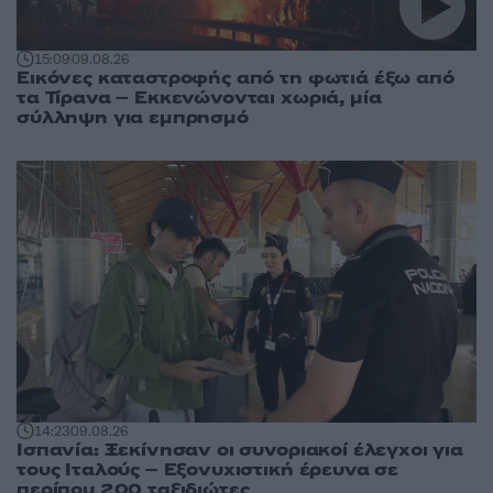
15:09
09.08.26
Εικόνες καταστροφής από τη φωτιά έξω από
τα Τίρανα – Εκκενώνονται χωριά, μία
σύλληψη για εμπρησμό
14:23
09.08.26
Ισπανία: Ξεκίνησαν οι συνοριακοί έλεγχοι για
τους Ιταλούς – Εξονυχιστική έρευνα σε
περίπου 200 ταξιδιώτες