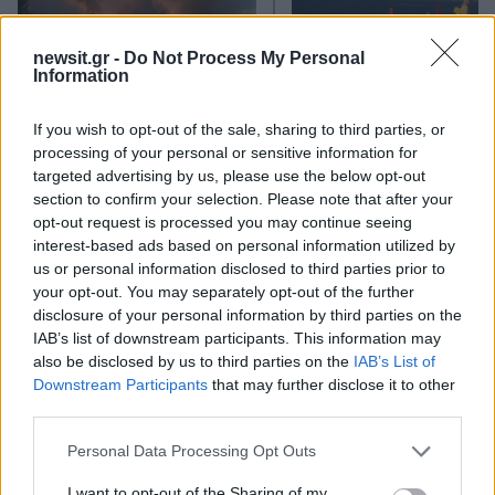
newsit.gr -
Do Not Process My Personal
Information
If you wish to opt-out of the sale, sharing to third parties, or
Σε πορτοκαλί συναγερμό
Μετέτρεψαν το
processing of your personal or sensitive information for
για φωτιές η χώρα και τη
Σαρακήνικο της Μήλου
targeted advertising by us, please use the below opt-out
Δευτέρα: Στα 9 μποφόρ οι
ελικοδρόμιο – «Πάρκα
άνεμοι – Πάνω από 400
το ελικόπτερο τους γι
section to confirm your selection. Please note that after your
πυρκαγιές σε 10 ημέρες
κάνουν μπάνιο
opt-out request is processed you may continue seeing
interest-based ads based on personal information utilized by
us or personal information disclosed to third parties prior to
Σχόλια
your opt-out. You may separately opt-out of the further
disclosure of your personal information by third parties on the
IAB’s list of downstream participants. This information may
also be disclosed by us to third parties on the
IAB’s List of
Downstream Participants
that may further disclose it to other
third parties.
Σχολίασε εδώ
Please note that this website/app uses one or more Google
Personal Data Processing Opt Outs
services and may gather and store information including but
50 /50
not limited to your visit or usage behaviour. You may click to
I want to opt-out of the Sharing of my