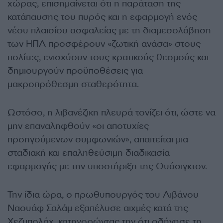
χώρας, επισημαίνεται ότι η παράταση της
κατάπαυσης του πυρός και η εφαρμογή ενός
νέου πλαισίου ασφαλείας με τη διαμεσολάβηση
των ΗΠΑ προσφέρουν «ζωτική ανάσα» στους
πολίτες, ενισχύουν τους κρατικούς θεσμούς και
δημιουργούν προϋποθέσεις για
μακροπρόθεσμη σταθερότητα.
Ωστόσο, η λιβανέζικη πλευρά τονίζει ότι, ώστε να
μην επαναληφθούν «οι αποτυχίες
προηγούμενων συμφωνιών», απαιτείται μια
σταδιακή και επαληθεύσιμη διαδικασία
εφαρμογής με την υποστήριξη της Ουάσιγκτον.
Την ίδια ώρα, ο πρωθυπουργός του Λιβάνου
Ναουάφ Σαλάμ εξαπέλυσε αιχμές κατά της
Χεζμπολάχ, κατηγορώντας την ότι οδήγησε τη