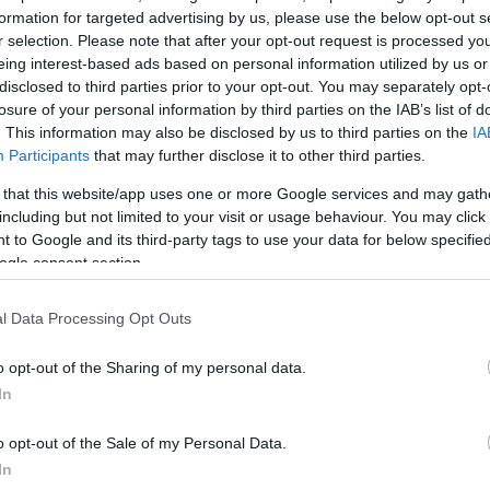
μέσα έκαναν λόγο για 4 νεκρούς αλλά η αστυνομία στ
formation for targeted advertising by us, please use the below opt-out s
υσε.
r selection. Please note that after your opt-out request is processed y
eing interest-based ads based on personal information utilized by us or
ΔΙΑΦΗΜΙΣΗ
disclosed to third parties prior to your opt-out. You may separately opt-
losure of your personal information by third parties on the IAB’s list of
. This information may also be disclosed by us to third parties on the
IA
Participants
that may further disclose it to other third parties.
 that this website/app uses one or more Google services and may gath
including but not limited to your visit or usage behaviour. You may click 
 to Google and its third-party tags to use your data for below specifi
ogle consent section.
l Data Processing Opt Outs
o opt-out of the Sharing of my personal data.
In
o opt-out of the Sale of my Personal Data.
In