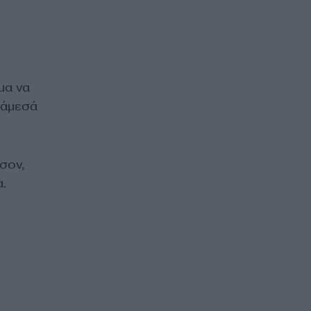
μα να
νάμεσά
σον,
.