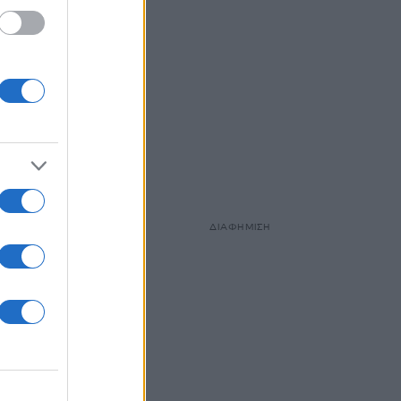
ΔΙΑΦΗΜΙΣΗ
 για
όνσιν,
ην