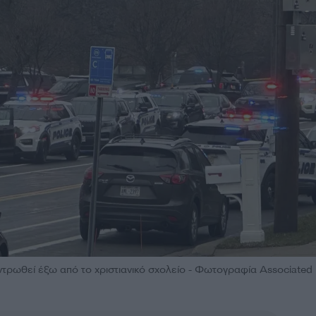
τρωθεί έξω από το χριστιανικό σχολείο - Φωτογραφία Associated 