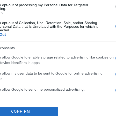
to opt-out of processing my Personal Data for Targeted
ing.
In
o opt-out of Collection, Use, Retention, Sale, and/or Sharing
ersonal Data that Is Unrelated with the Purposes for which it
lected.
Out
consents
o allow Google to enable storage related to advertising like cookies on
evice identifiers in apps.
o allow my user data to be sent to Google for online advertising
ήκαν έναν ανήλικο που πιστεύουν ότι ήταν υπεύθυνος
s.
ς. Πιστεύουμε ότι ο δράστης είναι μαθητής του
 αρχηγός της αστυνομίας της πρωτεύουσας του Ουισκ
to allow Google to send me personalized advertising.
ροβολισμών επικρατεί πανικός. Η αστυνομία ερευνά τ
CONFIRM