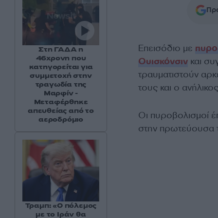
Προ
Επεισόδιο με
πυρο
Στη ΓΑΔΑ η
46χρονη που
Ουισκόνσιν
και συ
κατηγορείται για
τραυματιστούν αρκ
συμμετοχή στην
τραγωδία της
τους και ο ανήλικο
Μαρφίν -
Μεταφέρθηκε
απευθείας από το
Οι πυροβολισμοί έπ
αεροδρόμιο
στην πρωτεύουσα τ
Τραμπ: «Ο πόλεμος
με το Ιράν θα