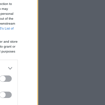
η
ection to
ou may
 personal
out of the
 downstream
B’s List of
er and store
to grant or
ed purposes