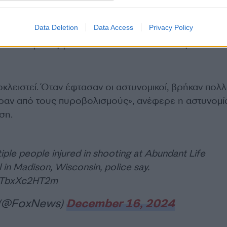
ργούς του δράστη ενώ ασθενοφόρα καταφθάνουν για
ραυματίες.
Data Deletion
Data Access
Privacy Policy
αν και γονείς για να δουν αν τα παιδιά τους είναι κα
οκλειστεί. Όταν έφτασαν οι αστυνομικοί, βρήκαν πολ
αν από τους πυροβολισμούς», ανέφερε η αστυνομί
ση.
ple people injured in shooting at Abundant Life
 in Madison, Wisconsin, police say.
m/TbxXc2HT2m
 (@FoxNews)
December 16, 2024