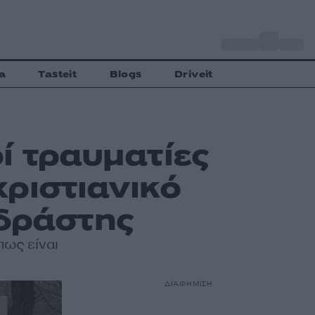
o
Αθήνα
28
C
a
Tasteit
Blogs
Driveit
ί τραυματίες
ριστιανικό
 δράστης
πως είναι
ΔΙΑΦΗΜΙΣΗ