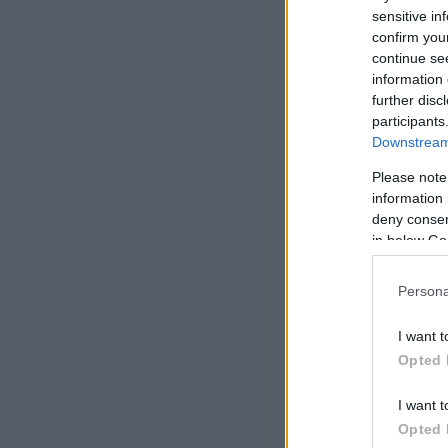
Νωρίτερα, τοπικά 
sensitive in
συνέχεια το διέψε
confirm you
continue se
information 
further disc
participants
Downstream 
Please note
information 
deny consent
in below Go
Persona
I want t
Opted 
I want t
Opted 