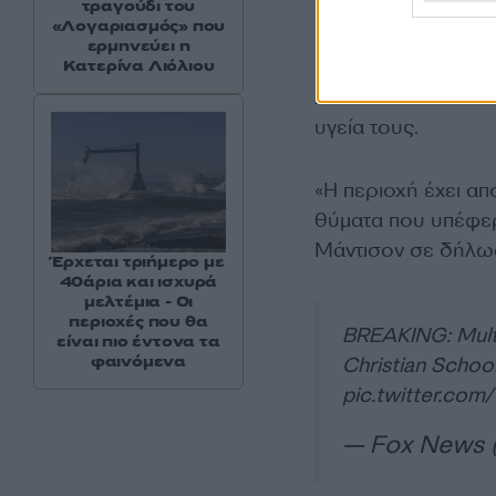
περιοχή για συνε
τραγούδι του
«Λογαριασμός» που
παραλάβουν τους τ
ερμηνεύει η
Κατερίνα Λιόλιου
Στο σχολείο έσπευσ
υγεία τους.
«Η περιοχή έχει απ
θύματα που υπέφερ
Μάντισον σε δήλω
Έρχεται τριήμερο με
40άρια και ισχυρά
μελτέμια - Οι
περιοχές που θα
BREAKING: Multi
είναι πιο έντονα τα
φαινόμενα
Christian School
pic.twitter.co
— Fox News