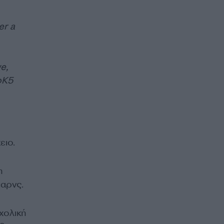
er a
ge,
oK5
ειο.
η
αρνς.
χολική