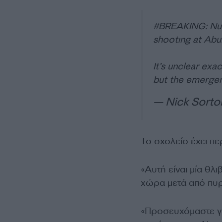
#BREAKING
: Nu
shootıng at Abu
It’s unclear exac
but the emergen
— Nick Sorto
Το σχολείο έχει π
«Αυτή είναι μία θλι
χώρα μετά από πυρ
«Προσευχόμαστε για