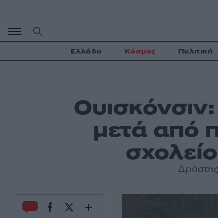
Μετάβαση
σε
περιεχόμενο
Ελλάδα
Κόσμος
Πολιτική
Ουισκόνσιν:
μετά από 
σχολείο
Δράστης 