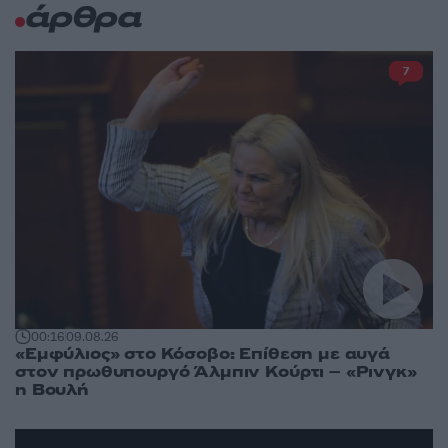
άρθρα
7
00:16
09.08.26
«Εμφύλιος» στο Κόσοβο: Επίθεση με αυγά
στον πρωθυπουργό Άλμπιν Κούρτι – «Ρινγκ»
η Βουλή