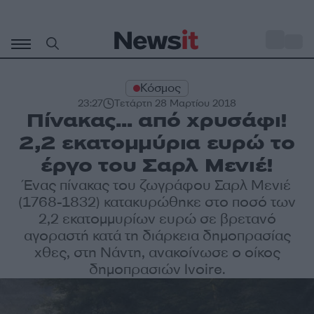
Μετάβαση
σε
o
30
περιεχόμενο
Κόσμος
23:27
Τετάρτη 28 Μαρτίου 2018
Πίνακας… από χρυσάφι!
2,2 εκατομμύρια ευρώ το
έργο του Σαρλ Μενιέ!
Ένας πίνακας του ζωγράφου Σαρλ Μενιέ
(1768-1832) κατακυρώθηκε στο ποσό των
2,2 εκατομμυρίων ευρώ σε βρετανό
αγοραστή κατά τη διάρκεια δημοπρασίας
χθες, στη Νάντη, ανακοίνωσε ο οίκος
δημοπρασιών Ivoire.