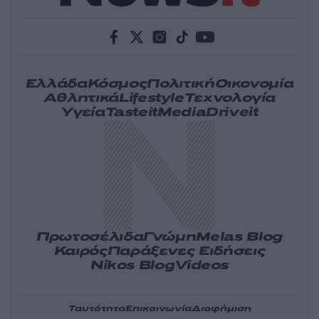
Ελλάδα
Κόσμος
Πολιτική
Οικονομία
Αθλητικά
Lifestyle
Τεχνολογία
Υγεία
Tasteit
Media
Driveit
Πρωτοσέλιδα
Γνώμη
Melas Blog
Καιρός
Παράξενες Ειδήσεις
Nikos Blog
Videos
Ταυτότητα
Επικοινωνία
Διαφήμιση