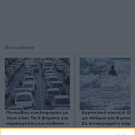
Αν τα χάσατε
Πινακίδες κυκλοφορίας με
Εκρηκτικό κοκτέιλ ζέσ
λίγα κλικ: Τα 3 βήματα για
με 40άρια και 8 μποφό
παραγγελίες και έκδοση –
Σε συναγερμό η χώρα 
Αυστηροποιούνται οι
φωτιές, ενισχύονται 
κυρώσεις για παραβάσεις
άνεμοι τις επόμενες ημ