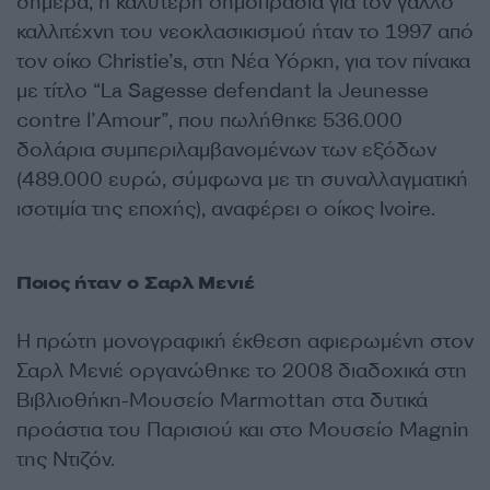
σήμερα, η καλύτερη δημοπρασία για τον γάλλο
καλλιτέχνη του νεοκλασικισμού ήταν το 1997 από
τον οίκο Christie’s, στη Νέα Υόρκη, για τον πίνακα
με τίτλο “La Sagesse defendant la Jeunesse
contre l’Amour”, που πωλήθηκε 536.000
δολάρια συμπεριλαμβανομένων των εξόδων
(489.000 ευρώ, σύμφωνα με τη συναλλαγματική
ισοτιμία της εποχής), αναφέρει ο οίκος Ivoire.
Ποιος ήταν ο Σαρλ Μενιέ
Η πρώτη μονογραφική έκθεση αφιερωμένη στον
Σαρλ Μενιέ οργανώθηκε το 2008 διαδοχικά στη
Βιβλιοθήκη-Μουσείο Marmottan στα δυτικά
προάστια του Παρισιού και στο Μουσείο Magnin
της Ντιζόν.