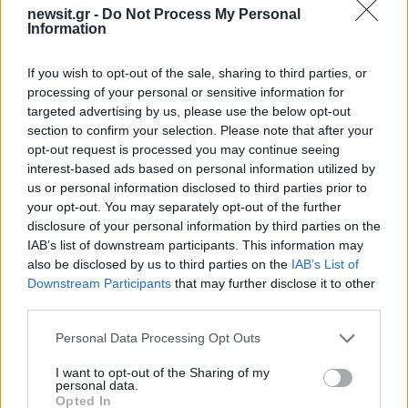
newsit.gr -
Do Not Process My Personal
Information
Σχόλια
If you wish to opt-out of the sale, sharing to third parties, or
processing of your personal or sensitive information for
targeted advertising by us, please use the below opt-out
section to confirm your selection. Please note that after your
opt-out request is processed you may continue seeing
Σχολίασε εδώ
interest-based ads based on personal information utilized by
us or personal information disclosed to third parties prior to
your opt-out. You may separately opt-out of the further
50 /50
disclosure of your personal information by third parties on the
IAB’s list of downstream participants. This information may
also be disclosed by us to third parties on the
IAB’s List of
Downstream Participants
that may further disclose it to other
third parties.
2000 /2000
Please note that this website/app uses one or more Google
Personal Data Processing Opt Outs
services and may gather and store information including but
Υποβολή σχολίου
not limited to your visit or usage behaviour. You may click to
I want to opt-out of the Sharing of my
personal data.
grant or deny consent to Google and its third-party tags to
Opted In
Όροι Χρήσης
. Το site προστατεύεται από reCAPTCHA, ισχύουν