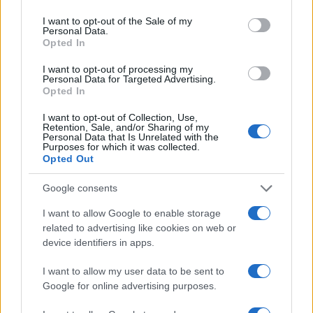
use your data for below specified purposes in below Google
Πολιτική Απορρήτου
&
Όροι Χρήσης
της Google.
consent section.
I want to opt-out of the Sale of my
Κόσμος
Personal Data.
Opted In
ΑΓΓΛΙΑ
ΔΗΜΟΠΡΑΣΙΑ
ΕΡΓΟ ΤΕΧΝΗΣ
ΖΩΓΡΑΦΟΣ
ΟΙΚΟΣ ΔΗΜΟΠΡΑΣΙΩΝ
I want to opt-out of processing my
Personal Data for Targeted Advertising.
ΠΙΝΑΚΑΣ
ΠΙΝΑΚΑΣ ΖΩΓΡΑΦΙΚΗΣ
Opted In
ΣΑΡΛ ΜΕΝΙΕ
I want to opt-out of Collection, Use,
Retention, Sale, and/or Sharing of my
Share:
Personal Data that Is Unrelated with the
Purposes for which it was collected.
Opted Out
Ακολουθήστε το Νewsit.gr στο
Google News
και
ενημερωθείτε πρώτοι για όλη την ειδησεογραφία και τα
Google consents
τελευταία νέα
της ημέρας
I want to allow Google to enable storage
related to advertising like cookies on web or
device identifiers in apps.
I want to allow my user data to be sent to
Πιο δημοφιλή
Google for online advertising purposes.
Κωνσταντίνος Αργυρός και Αλεξάνδρα