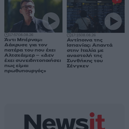
5
17:57
08.08.26
17:15
08.08.26
Άντι Μπέρναμ:
Αντίποινα της
Δάκρυσε για τον
Ισπανίας: Απαντά
πατέρα του που έχει
στην Ιταλία με
Αλτσχάιμερ – «Δεν
αναστολή της
έχει συνειδητοποιήσει
Συνθήκης του
πως είμαι
Σένγκεν
πρωθυπουργός»