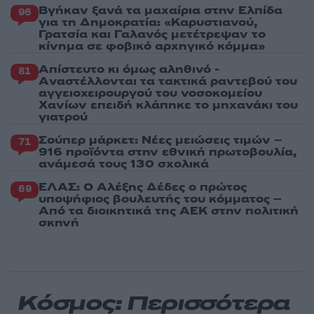
Βγήκαν ξανά τα μαχαίρια στην Ελπίδα
96
για τη Δημοκρατία: «Καρυστιανού,
Γρατσία και Γαλανός μετέτρεψαν το
κίνημα σε φοβικό αρχηγικό κόμμα»
Απίστευτο κι όμως αληθινό -
81
Aναστέλλονται τα τακτικά ραντεβού του
αγγειοχειρουργού του νοσοκομείου
Χανίων επειδή κλάπηκε το μηχανάκι του
γιατρού
Σούπερ μάρκετ: Νέες μειώσεις τιμών –
71
916 προϊόντα στην εθνική πρωτοβουλία,
ανάμεσά τους 130 σχολικά
ΕΛΑΣ: Ο Αλέξης Δέδες ο πρώτος
69
υποψήφιος βουλευτής του κόμματος –
Από τα διοικητικά της ΑΕΚ στην πολιτική
σκηνή
Κόσμος: Περισσότερα