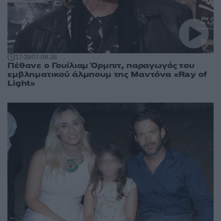
17:29
07.08.26
Πέθανε ο Γουίλιαμ Όρμπιτ, παραγωγός του
εμβληματικού άλμπουμ της Μαντόνα «Ray of
Light»