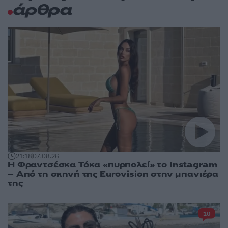
άρθρα
21:18
07.08.26
Η Φραντσέσκα Τόκα «πυρπολεί» το Instagram
– Από τη σκηνή της Eurovision στην μπανιέρα
της
10