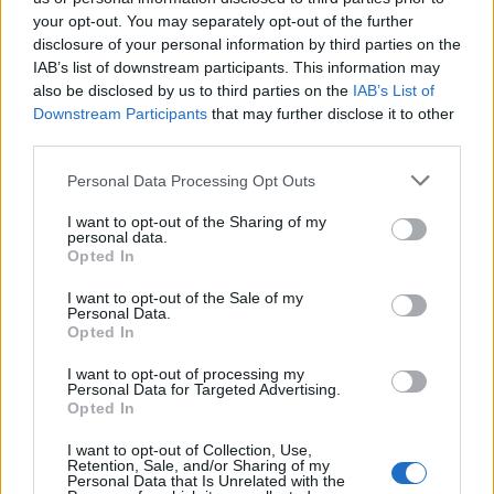
your opt-out. You may separately opt-out of the further
disclosure of your personal information by third parties on the
IAB’s list of downstream participants. This information may
also be disclosed by us to third parties on the
IAB’s List of
Downstream Participants
that may further disclose it to other
third parties.
Αν τα χάσατε
Please note that this website/app uses one or more Google
Personal Data Processing Opt Outs
services and may gather and store information including but
not limited to your visit or usage behaviour. You may click to
I want to opt-out of the Sharing of my
personal data.
grant or deny consent to Google and its third-party tags to
Opted In
use your data for below specified purposes in below Google
consent section.
I want to opt-out of the Sale of my
Personal Data.
Opted In
I want to opt-out of processing my
Personal Data for Targeted Advertising.
Αθηνά Οικονομάκου:
Η Super Κική για τη μ
Opted In
Πάσχα στο νησί
που της έκοψαν το ρε
Φορμεντέρα της
Πήγα να πληρώσω τ
I want to opt-out of Collection, Use,
Μεσογείου – Το κουίζ σε
λογαριασμό σε άλλ
Retention, Sale, and/or Sharing of my
Personal Data that Is Unrelated with the
διαδικτυακούς φίλους της
διεύθυνση