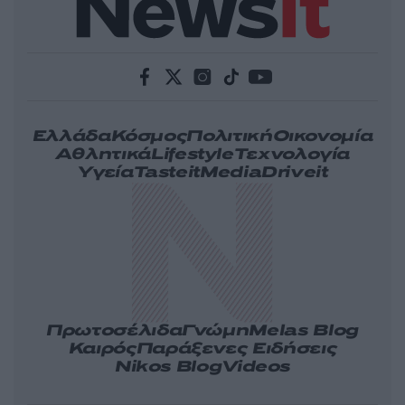
Ελλάδα
Κόσμος
Πολιτική
Οικονομία
Αθλητικά
Lifestyle
Τεχνολογία
Υγεία
Tasteit
Media
Driveit
Πρωτοσέλιδα
Γνώμη
Melas Blog
Καιρός
Παράξενες Ειδήσεις
Nikos Blog
Videos