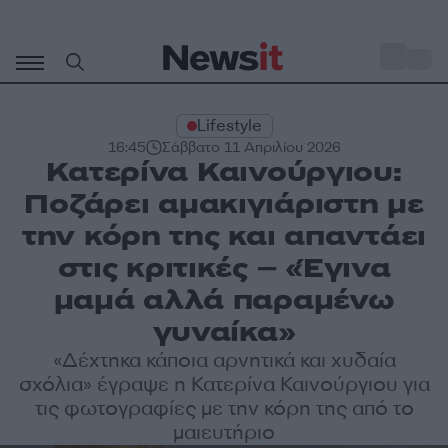
Μετάβαση
σε
o
29
περιεχόμενο
Lifestyle
16:45
Σάββατο 11 Απριλίου 2026
Κατερίνα Καινούργιου:
Ποζάρει αμακιγιάριστη με
την κόρη της και απαντάει
στις κριτικές – «Έγινα
μαμά αλλά παραμένω
γυναίκα»
«Δέχτηκα κάποια αρνητικά και χυδαία
σχόλια» έγραψε η Κατερίνα Καινούργιου για
τις φωτογραφίες με την κόρη της από το
μαιευτήριο