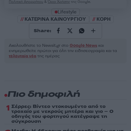
Πολιτική Απορρήτου
&
Όροι Χρήσης
της Google.
Lifestyle
ΚΑΤΕΡΙΝΑ ΚΑΙΝΟΥΡΓΙΟΥ
ΚΟΡΗ
Share:
Ακολουθήστε το Νewsit.gr στο
Google News
και
ενημερωθείτε πρώτοι για όλη την ειδησεογραφία και τα
τελευταία νέα
της ημέρας
Πιο δημοφιλή
1
Σέρρες: Βίντεο ντοκουμέντο από το
τροχαίο με νεκρούς μητέρα και γιο – Ο
οδηγός του φορτηγού κατέγραψε τη
σύγκρουση
Marfin: Η 46χρονη πήρε προθεσμία για να