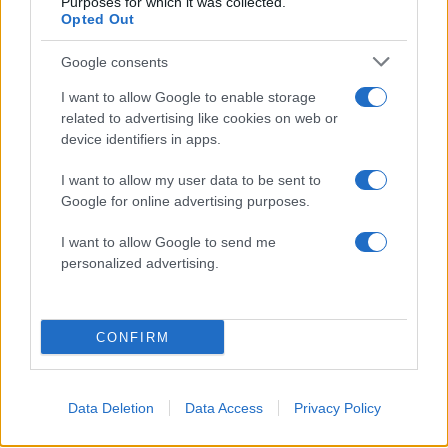
Purposes for which it was collected.
Opted Out
Σχόλια
Google consents
I want to allow Google to enable storage
related to advertising like cookies on web or
device identifiers in apps.
Σχολίασε εδώ
I want to allow my user data to be sent to
Google for online advertising purposes.
50 /50
I want to allow Google to send me
personalized advertising.
CONFIRM
2000 /2000
Υποβολή σχολίου
Data Deletion
Data Access
Privacy Policy
Όροι Χρήσης
. Το site προστατεύεται από reCAPTCHA, ισχύουν