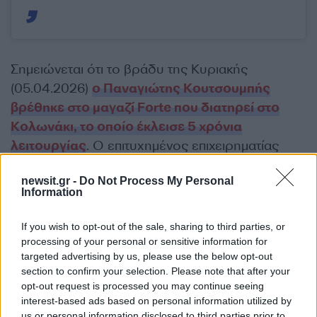
Σημειώνεται ότι το βράδυ της Κυριακής
(05.04.2026)
ο Παναγιώτης Κουτσουμπής
βρέθηκε στο μαγαζί Forte που διατηρεί στο
Κολωνάκι, το οποίο έκλεισε 5 χρόνια
λειτουργίας
. Ο επιτυχημένος επιχειρηματίας
διοργάνωσε ένα πάρτι εκεί, με τον Ηλία Βρεττό
newsit.gr -
Do Not Process My Personal
να ξεσηκώνει τον κόσμο με τις επιτυχίες του.
Information
ΔΙΑΦΗΜΙΣΗ
If you wish to opt-out of the sale, sharing to third parties, or
processing of your personal or sensitive information for
targeted advertising by us, please use the below opt-out
section to confirm your selection. Please note that after your
opt-out request is processed you may continue seeing
interest-based ads based on personal information utilized by
us or personal information disclosed to third parties prior to