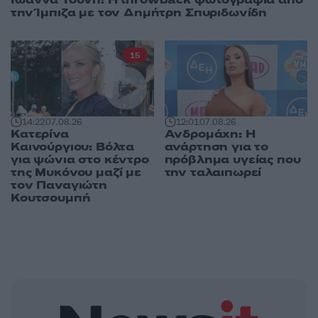
Ιωάννα Τούνη: Η throwback φωτογραφία από
την Ίμπιζα με τον Δημήτρη Σπυριδωνίδη
15
14:22
07.08.26
12:01
07.08.26
Κατερίνα
Ανδρομάχη: Η
Καινούργιου: Βόλτα
ανάρτηση για το
για ψώνια στο κέντρο
πρόβλημα υγείας που
της Μυκόνου μαζί με
την ταλαιπωρεί
τον Παναγιώτη
Κουτσουμπή