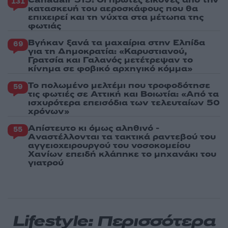
131
κατασκευή του αεροσκάφους που θα
επιχειρεί και τη νύχτα στα μέτωπα της
φωτιάς
Βγήκαν ξανά τα μαχαίρια στην Ελπίδα
69
για τη Δημοκρατία: «Καρυστιανού,
Γρατσία και Γαλανός μετέτρεψαν το
κίνημα σε φοβικό αρχηγικό κόμμα»
Το πολωμένο μελτέμι που τροφοδότησε
59
τις φωτιές σε Αττική και Βοιωτία: «Από τα
ισχυρότερα επεισόδια των τελευταίων 50
χρόνων»
Απίστευτο κι όμως αληθινό -
55
Aναστέλλονται τα τακτικά ραντεβού του
αγγειοχειρουργού του νοσοκομείου
Χανίων επειδή κλάπηκε το μηχανάκι του
γιατρού
Lifestyle: Περισσότερα