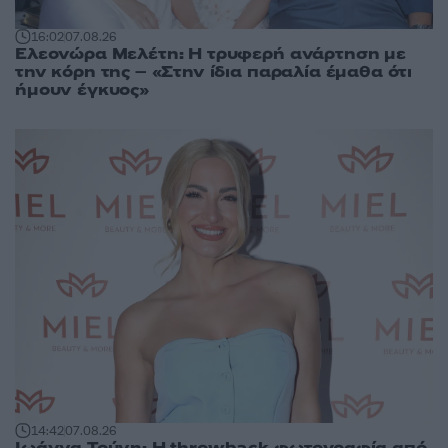
16:02
07.08.26
Ελεονώρα Μελέτη: Η τρυφερή ανάρτηση με
την κόρη της – «Στην ίδια παραλία έμαθα ότι
ήμουν έγκυος»
14:42
07.08.26