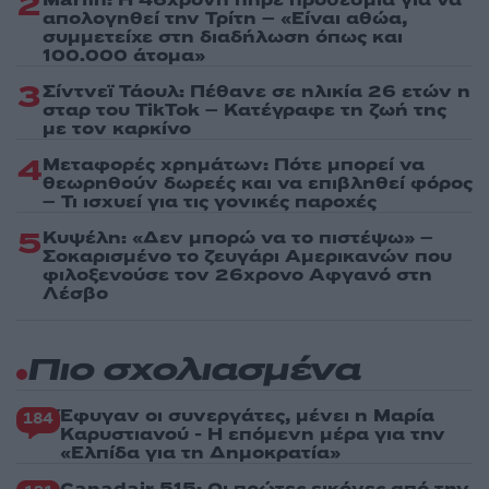
2
απολογηθεί την Τρίτη – «Είναι αθώα,
συμμετείχε στη διαδήλωση όπως και
100.000 άτομα»
3
Σίντνεϊ Τάουλ: Πέθανε σε ηλικία 26 ετών η
σταρ του TikTok – Kατέγραφε τη ζωή της
με τον καρκίνο
4
Μεταφορές χρημάτων: Πότε μπορεί να
θεωρηθούν δωρεές και να επιβληθεί φόρος
– Τι ισχυεί για τις γονικές παροχές
5
Κυψέλη: «Δεν μπορώ να το πιστέψω» –
Σοκαρισμένο το ζευγάρι Αμερικανών που
φιλοξενούσε τον 26χρονο Αφγανό στη
Λέσβο
Πιο σχολιασμένα
Έφυγαν οι συνεργάτες, μένει η Μαρία
184
Καρυστιανού - Η επόμενη μέρα για την
«Ελπίδα για τη Δημοκρατία»
Canadair 515: Οι πρώτες εικόνες από την