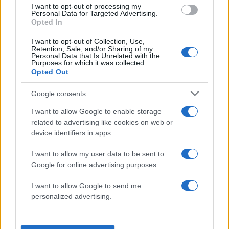
Η σπαρακτική περιγραφή του πατέρα και
I want to opt-out of processing my
τα κενά στους ισχυρισμούς του ιδιοκτήτη
Personal Data for Targeted Advertising.
του beach bar
Opted In
4
Γιάννης Παπαμιχαήλ: «Η απαγόρευση
I want to opt-out of Collection, Use,
αφορά στη χρήση της εικόνας και της
Retention, Sale, and/or Sharing of my
φωνής της Αλίκης Βουγιουκλάκη μέσω AI»
Personal Data that Is Unrelated with the
Purposes for which it was collected.
5
Ο δημοσιογράφος Βασίλης Τσεκούρας
Opted Out
ανακοίνωσε ότι παντρεύεται τη σύντροφό
του, Γωγώ Μπαλή
Google consents
I want to allow Google to enable storage
related to advertising like cookies on web or
Πιο σχολιασμένα
device identifiers in apps.
Στην Κρήτη ο Κυριάκος Μητσοτάκης,
114
I want to allow my user data to be sent to
συνεχίζει τις ολιγοήμερες διακοπές του –
Πού βρέθηκε το Σάββατο
Google for online advertising purposes.
Το οικονομικό πρόγραμμα της ΕΛΑΣ που
90
I want to allow Google to send me
θα παρουσιάσει ο Αλέξης Τσίπρας στη
personalized advertising.
Θεσσαλονίκη: Σχέδιο τετραετίας
ΕΛΑΣ: Ο Αλέξης Δέδες ο πρώτος
79
υποψήφιος βουλευτής του κόμματος –