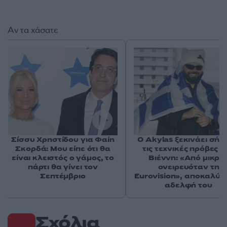
Αν τα χάσατε
Σίσσυ Χρηστίδου για Φαίη
Ο Akylas ξεκινάει σήμ
Σκορδά: Μου είπε ότι θα
τις τεχνικές πρόβες σ
είναι κλειστός ο γάμος, το
Βιέννη: «Από μικρό
πάρτι θα γίνει τον
ονειρευόταν τη
Σεπτέμβριο
Eurovision», αποκαλύπτ
αδελφή του
Σχόλια