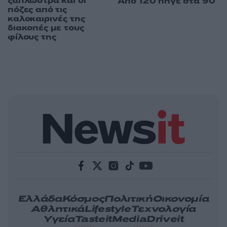
ξαπλώστρα και οι
Από 120 πήγε στα 90
πόζες από τις
καλοκαιρινές της
διακοπές με τους
φίλους της
Ελλάδα
Κόσμος
Πολιτική
Οικονομία
Αθλητικά
Lifestyle
Τεχνολογία
Υγεία
Tasteit
Media
Driveit