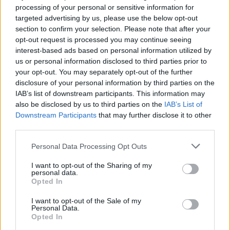
processing of your personal or sensitive information for
Share:
targeted advertising by us, please use the below opt-out
section to confirm your selection. Please note that after your
opt-out request is processed you may continue seeing
Ακολουθήστε το Νewsit.gr στο
Google News
και
ενημερωθείτε πρώτοι για όλη την ειδησεογραφία και τα
interest-based ads based on personal information utilized by
τελευταία νέα
της ημέρας
us or personal information disclosed to third parties prior to
your opt-out. You may separately opt-out of the further
disclosure of your personal information by third parties on the
IAB’s list of downstream participants. This information may
also be disclosed by us to third parties on the
IAB’s List of
Downstream Participants
that may further disclose it to other
Πιο δημοφιλή
third parties.
Please note that this website/app uses one or more Google
1
Personal Data Processing Opt Outs
Μετέτρεψαν το Σαρακήνικο της Μήλου σε
services and may gather and store information including but
ελικοδρόμιο – «Πάρκαραν» το ελικόπτερο
τους για να κάνουν μπάνιο
not limited to your visit or usage behaviour. You may click to
I want to opt-out of the Sharing of my
personal data.
grant or deny consent to Google and its third-party tags to
2
Μπρίτνεϊ Σπίαρς: Έκανε αποτυχημένο
Opted In
use your data for below specified purposes in below Google
μπότοξ και ανέβασε στο Instagram την
consent section.
εμπειρία της
I want to opt-out of the Sale of my
Personal Data.
3
Πάρος: «Αν ήταν κάποιος πάνω από την
Opted In
πισίνα, δε θα είχα θρηνήσει το παιδί μου» –