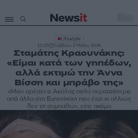
Μετάβαση
σε
o
27
περιεχόμενο
Lifestyle
13:25
Σάββατο 2 Μαΐου 2026
Σταμάτης Κραουνάκης:
«Είμαι κατά των γηπέδων,
αλλά εκτιμώ την Άννα
Βίσση και μπράβο της»
«Μου αρέσει ο Ακύλας πολύ περισσότερο
από άλλα στη Eurovision που έτσι κι αλλιώς
δεν τη συμπαθώ», είπε ακόμα