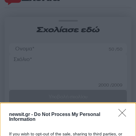
Σχολίασε εδώ
50 /50
2000 /2000
Υποβολή σχολίου
Όροι Χρήσης
. Το site προστατεύεται από reCAPTCHA, ισχύουν
newsit.gr -
Do Not Process My Personal
Πολιτική Απορρήτου
&
Όροι Χρήσης
της Google.
Information
Lifestyle
ΑΝΝΑ ΒΙΣΣΗ
ΣΤΑΜΑΤΗΣ ΚΡΑΟΥΝΑΚΗΣ
If you wish to opt-out of the sale, sharing to third parties, or