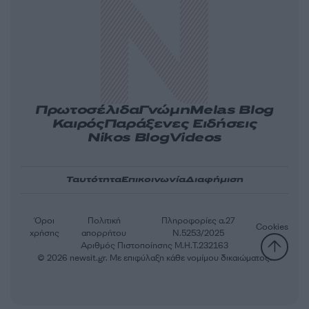
Πρωτοσέλιδα
Γνώμη
Melas Blog
Καιρός
Παράξενες Ειδήσεις
Nikos Blog
Videos
Ταυτότητα
Επικοινωνία
Διαφήμιση
Όροι
Πολιτική
Πληροφορίες α.27
Cookies
χρήσης
απορρήτου
Ν.5253/2025
Αριθμός Πιστοποίησης Μ.Η.Τ.232163
© 2026 newsit.gr. Με επιφύλαξη κάθε νομίμου δικαιώματος.