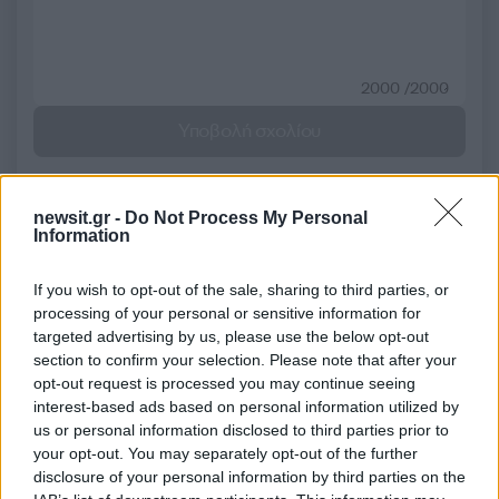
2000 /2000
Υποβολή σχολίου
Όροι Χρήσης
. Το site προστατεύεται από reCAPTCHA, ισχύουν
Πολιτική Απορρήτου
&
Όροι Χρήσης
της Google.
newsit.gr -
Do Not Process My Personal
Media
Information
ΜΙΧΑΛΗΣ ΟΙΚΟΝΟΜΟΥ
If you wish to opt-out of the sale, sharing to third parties, or
Share:
processing of your personal or sensitive information for
targeted advertising by us, please use the below opt-out
section to confirm your selection. Please note that after your
Ακολουθήστε το Νewsit.gr στο
Google News
και
ενημερωθείτε πρώτοι για όλη την ειδησεογραφία και τα
opt-out request is processed you may continue seeing
τελευταία νέα
της ημέρας
interest-based ads based on personal information utilized by
us or personal information disclosed to third parties prior to
your opt-out. You may separately opt-out of the further
disclosure of your personal information by third parties on the