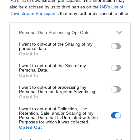
IAB’s list of downstream participants. This information may
also be disclosed by us to third parties on the
IAB’s List of
Πιο δημοφιλή
Downstream Participants
that may further disclose it to other
third parties.
1
Κωνσταντίνος Αργυρός και Αλεξάνδρα
Please note that this website/app uses one or more Google
Νίκα κάνουν διακοπές με πολυτελές γιοτ
Personal Data Processing Opt Outs
με τα δύο παιδιά τους
services and may gather and store information including but
not limited to your visit or usage behaviour. You may click to
I want to opt-out of the Sharing of my
2
Η Άννα Βίσση ξετρελάθηκε με μπάντα που
personal data.
grant or deny consent to Google and its third-party tags to
έπαιζε Τσιτσάνη στο Φισκάρδο και τους
Opted In
use your data for below specified purposes in below Google
πρότεινε συνεργασία
consent section.
I want to opt-out of the Sale of my
3
Θρήνος για τον Λιονέλ Μέσι – Πέθανε ο
Personal Data.
πατέρας του, Χόρχε
Opted In
4
Ελίζαμπεθ Ελέτσι και Νεκτάριος Λεμονίδης
I want to opt-out of processing my
πήγαν στον Άγιο Νεκτάριο Βούλας για να
Personal Data for Targeted Advertising.
πάρουν την ευχή για τον γιο τους
Opted In
5
Τζο Μπάιντεν: «Ο καρκίνος έχει εξαπλωθεί,
I want to opt-out of Collection, Use,
είναι πολύ επώδυνο», λέει ο γιος του
Retention, Sale, and/or Sharing of my
Personal Data that Is Unrelated with the
Purposes for which it was collected.
Opted Out
Πιο σχολιασμένα