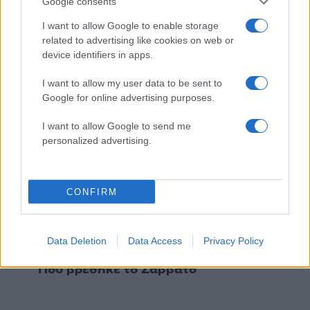
Google consents
Βγήκαν ξανά τα μαχαίρια στην Ελπίδα
96
για τη Δημοκρατία: «Καρυστιανού,
I want to allow Google to enable storage
Γρατσία και Γαλανός μετέτρεψαν το
related to advertising like cookies on web or
κίνημα σε φοβικό αρχηγικό κόμμα»
device identifiers in apps.
Απίστευτο κι όμως αληθινό -
83
Aναστέλλονται τα τακτικά ραντεβού του
I want to allow my user data to be sent to
αγγειοχειρουργού του νοσοκομείου
Google for online advertising purposes.
Χανίων επειδή κλάπηκε το μηχανάκι του
γιατρού
I want to allow Google to send me
Σούπερ μάρκετ: Νέες μειώσεις τιμών –
personalized advertising.
72
916 προϊόντα στην εθνική πρωτοβουλία,
ανάμεσά τους 130 σχολικά
ΕΛΑΣ: Ο Αλέξης Δέδες ο πρώτος
70
CONFIRM
υποψήφιος βουλευτής του κόμματος –
Από τα διοικητικά της ΑΕΚ στην πολιτική
σκηνή
Data Deletion
Data Access
Privacy Policy
Στην Κρήτη ο Κυριάκος Μητσοτάκης,
57
συνεχίζει τις ολιγοήμερες διακοπές του –
Πού βρέθηκε το Σάββατο