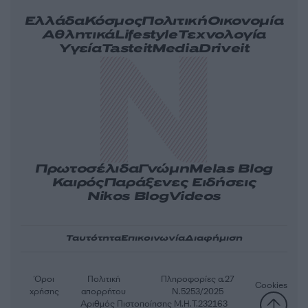
Ελλάδα
Κόσμος
Πολιτική
Οικονομία
Αθλητικά
Lifestyle
Τεχνολογία
Υγεία
Tasteit
Media
Driveit
Πρωτοσέλιδα
Γνώμη
Melas Blog
Καιρός
Παράξενες Ειδήσεις
Nikos Blog
Videos
Ταυτότητα
Επικοινωνία
Διαφήμιση
Όροι
Πολιτική
Πληροφορίες α.27
Cookies
χρήσης
απορρήτου
Ν.5253/2025
Αριθμός Πιστοποίησης Μ.Η.Τ.232163