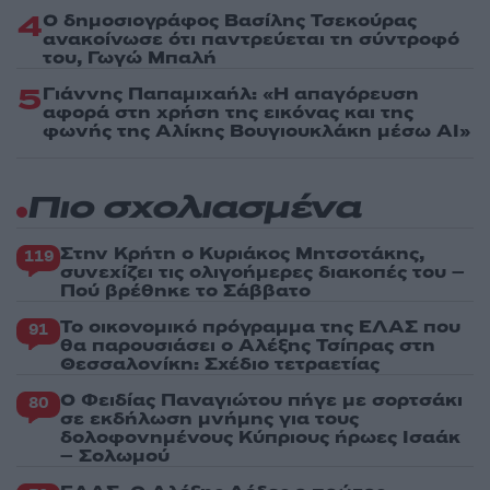
4
Ο δημοσιογράφος Βασίλης Τσεκούρας
ανακοίνωσε ότι παντρεύεται τη σύντροφό
του, Γωγώ Μπαλή
5
Γιάννης Παπαμιχαήλ: «Η απαγόρευση
αφορά στη χρήση της εικόνας και της
φωνής της Αλίκης Βουγιουκλάκη μέσω AI»
Πιο σχολιασμένα
Στην Κρήτη ο Κυριάκος Μητσοτάκης,
119
συνεχίζει τις ολιγοήμερες διακοπές του –
Πού βρέθηκε το Σάββατο
Το οικονομικό πρόγραμμα της ΕΛΑΣ που
91
θα παρουσιάσει ο Αλέξης Τσίπρας στη
Θεσσαλονίκη: Σχέδιο τετραετίας
Ο Φειδίας Παναγιώτου πήγε με σορτσάκι
80
σε εκδήλωση μνήμης για τους
δολοφονημένους Κύπριους ήρωες Ισαάκ
– Σολωμού