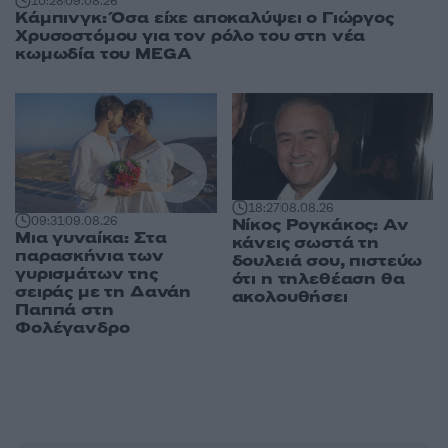
10:28
09.08.26
Κάμπινγκ: Όσα είχε αποκαλύψει ο Γιώργος
Χρυσοστόμου για τον ρόλο του στη νέα
κωμωδία του MEGA
18:27
08.08.26
09:31
09.08.26
Νίκος Ρογκάκος: Αν
Μια γυναίκα: Στα
κάνεις σωστά τη
παρασκήνια των
δουλειά σου, πιστεύω
γυρισμάτων της
ότι η τηλεθέαση θα
σειράς με τη Δανάη
ακολουθήσει
Παππά στη
Φολέγανδρο