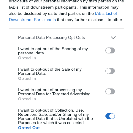
disclosure of your personal information by third parties on the
IAB’s list of downstream participants. This information may
Σχολίασε εδώ
also be disclosed by us to third parties on the
IAB’s List of
Downstream Participants
that may further disclose it to other
third parties.
50 /50
Please note that this website/app uses one or more Google
Personal Data Processing Opt Outs
services and may gather and store information including but
not limited to your visit or usage behaviour. You may click to
I want to opt-out of the Sharing of my
personal data.
grant or deny consent to Google and its third-party tags to
Opted In
use your data for below specified purposes in below Google
2000 /2000
consent section.
I want to opt-out of the Sale of my
Personal Data.
Υποβολή σχολίου
Opted In
I want to opt-out of processing my
Όροι Χρήσης
. Το site προστατεύεται από reCAPTCHA, ισχύουν
Personal Data for Targeted Advertising.
Πολιτική Απορρήτου
&
Όροι Χρήσης
της Google.
Opted In
Media
I want to opt-out of Collection, Use,
ΣΙΑ ΚΟΣΙΩΝΗ
ΣΚΑΙ
ΧΡΙΣΤΙΝΑ ΒΙΔΟΥ
Retention, Sale, and/or Sharing of my
Personal Data that Is Unrelated with the
Purposes for which it was collected.
Share:
Opted Out