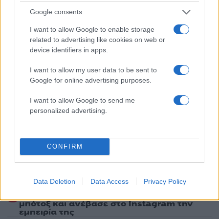
Ακολουθήστε το Νewsit.gr στο
Google News
και
Google consents
ενημερωθείτε πρώτοι για όλη την ειδησεογραφία και τα
τελευταία νέα
της ημέρας
I want to allow Google to enable storage
related to advertising like cookies on web or
device identifiers in apps.
I want to allow my user data to be sent to
Google for online advertising purposes.
Πιο δημοφιλή
I want to allow Google to send me
personalized advertising.
1
Πάρος: «Αν ήταν κάποιος πάνω από την
πισίνα, δε θα είχα θρηνήσει το παιδί μου» –
Η σπαρακτική περιγραφή του πατέρα και
τα κενά στους ισχυρισμούς του ιδιοκτήτη
του beach bar
CONFIRM
2
Μετέτρεψαν το Σαρακήνικο της Μήλου σε
ελικοδρόμιο – «Πάρκαραν» το ελικόπτερο
τους για να κάνουν μπάνιο
Data Deletion
Data Access
Privacy Policy
3
Μπρίτνεϊ Σπίαρς: Έκανε αποτυχημένο
μπότοξ και ανέβασε στο Instagram την
εμπειρία της