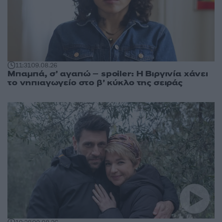
11:31
09.08.26
Μπαμπά, σ’ αγαπώ – spoiler: Η Βιργινία χάνει
το νηπιαγωγείο στο β’ κύκλο της σειράς