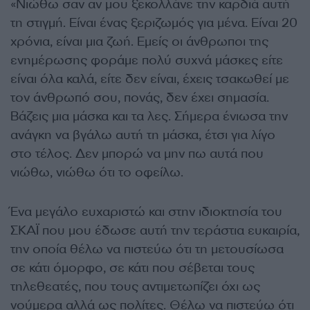
«Νιώθω σαν αν μου ξεκολλάνε την καρδιά αυτή
τη στιγμή. Είναι ένας ξεριζωμός για μένα. Είναι 20
χρόνια, είναι μια ζωή. Εμείς οι άνθρωποι της
ενημέρωσης φοράμε πολύ συχνά μάσκες είτε
είναι όλα καλά, είτε δεν είναι, έχεις τσακωθεί με
τον άνθρωπό σου, πονάς, δεν έχει σημασία.
Βάζεις μια μάσκα και τα λες. Σήμερα ένιωσα την
ανάγκη να βγάλω αυτή τη μάσκα, έτσι για λίγο
στο τέλος. Δεν μπορώ να μην πω αυτά που
νιώθω, νιώθω ότι το οφείλω.
Ένα μεγάλο ευχαριστώ και στην ιδιοκτησία του
ΣΚΑΪ που μου έδωσε αυτή την τεράστια ευκαιρία,
την οποία θέλω να πιστεύω ότι τη μετουσίωσα
σε κάτι όμορφο, σε κάτι που σέβεται τους
τηλεθεατές, που τους αντιμετωπίζει όχι ως
νούμερα αλλά ως πολίτες. Θέλω να πιστεύω ότι