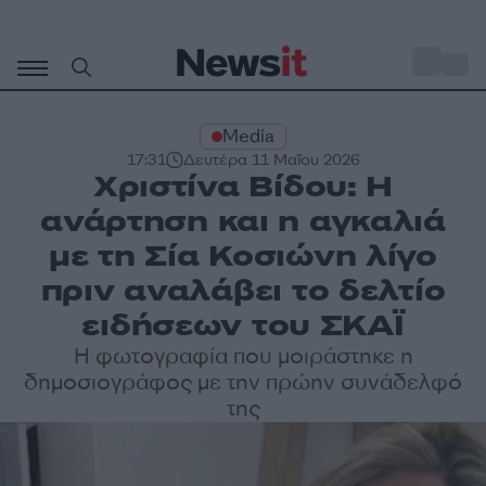
Μετάβαση
σε
o
29
περιεχόμενο
Media
17:31
Δευτέρα 11 Μαΐου 2026
Χριστίνα Βίδου: Η
ανάρτηση και η αγκαλιά
με τη Σία Κοσιώνη λίγο
πριν αναλάβει το δελτίο
ειδήσεων του ΣΚΑΪ
Η φωτογραφία που μοιράστηκε η
δημοσιογράφος με την πρώην συνάδελφό
της