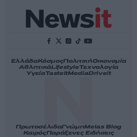
Ελλάδα
Κόσμος
Πολιτική
Οικονομία
Αθλητικά
Lifestyle
Τεχνολογία
Υγεία
Tasteit
Media
Driveit
Πρωτοσέλιδα
Γνώμη
Melas Blog
Καιρός
Παράξενες Ειδήσεις