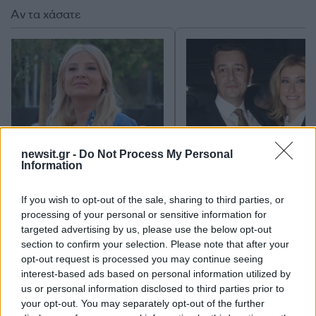
Αν τα χάσατε
newsit.gr -
Do Not Process My Personal
Information
Φαίη Σκορδά για Σία
Αντώνης Σρόιτερ για 
Κοσιώνη: Οι πληροφορίες
Κοσιώνη: Το βέβαιο εί
που μου φτάνουν είναι ότι
ότι δεν θα χαθεί, οι
If you wish to opt-out of the sale, sharing to third parties, or
απομακρύνεται το σενάριο
αλλαγές πολλές φορ
processing of your personal or sensitive information for
της ΕΡΤ
είναι και για καλό
targeted advertising by us, please use the below opt-out
section to confirm your selection. Please note that after your
opt-out request is processed you may continue seeing
Σχόλια
interest-based ads based on personal information utilized by
us or personal information disclosed to third parties prior to
your opt-out. You may separately opt-out of the further