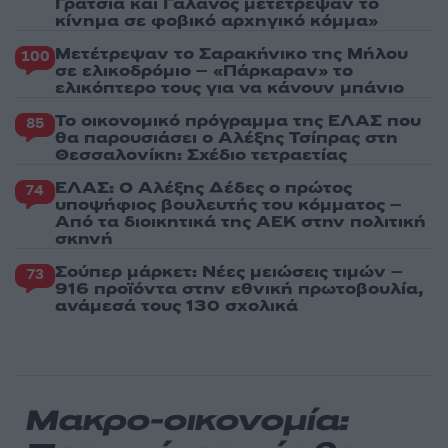
Γρατσία και Γαλανός μετέτρεψαν το
κίνημα σε φοβικό αρχηγικό κόμμα»
Μετέτρεψαν το Σαρακήνικο της Μήλου
100
σε ελικοδρόμιο – «Πάρκαραν» το
ελικόπτερο τους για να κάνουν μπάνιο
Το οικονομικό πρόγραμμα της ΕΛΑΣ που
85
θα παρουσιάσει ο Αλέξης Τσίπρας στη
Θεσσαλονίκη: Σχέδιο τετραετίας
ΕΛΑΣ: Ο Αλέξης Δέδες ο πρώτος
74
υποψήφιος βουλευτής του κόμματος –
Από τα διοικητικά της ΑΕΚ στην πολιτική
σκηνή
Σούπερ μάρκετ: Νέες μειώσεις τιμών –
73
916 προϊόντα στην εθνική πρωτοβουλία,
ανάμεσά τους 130 σχολικά
Μακρο-οικονομία: