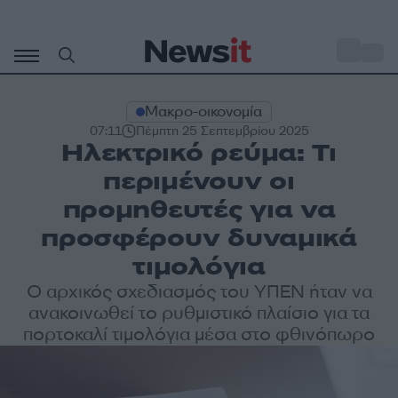
Μετάβαση
σε
o
33
περιεχόμενο
Μακρο-οικονομία
07:11
Πέμπτη 25 Σεπτεμβρίου 2025
Ηλεκτρικό ρεύμα: Τι
περιμένουν οι
προμηθευτές για να
προσφέρουν δυναμικά
τιμολόγια
Ο αρχικός σχεδιασμός του ΥΠΕΝ ήταν να
ανακοινωθεί το ρυθμιστικό πλαίσιο για τα
πορτοκαλί τιμολόγια μέσα στο φθινόπωρο