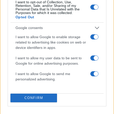
I want to opt-out of Collection, Use,
Retention, Sale, and/or Sharing of my
Personal Data that Is Unrelated with the
Όροι Χρήσης
. Το site προστατεύεται από reCAPTCHA, ισχύουν
Purposes for which it was collected.
Πολιτική Απορρήτου
&
Όροι Χρήσης
της Google.
Opted Out
Μακρο-οικονομία
Google consents
ΗΛΕΚΤΡΙΚΟ ΡΕΥΜΑ
I want to allow Google to enable storage
Share:
related to advertising like cookies on web or
device identifiers in apps.
Ακολουθήστε το Νewsit.gr στο
Google News
και
ενημερωθείτε πρώτοι για όλη την ειδησεογραφία και τα
I want to allow my user data to be sent to
τελευταία νέα
της ημέρας
Google for online advertising purposes.
I want to allow Google to send me
personalized advertising.
Πιο δημοφιλή
CONFIRM
1
Κωνσταντίνος Αργυρός και Αλεξάνδρα
Νίκα κάνουν διακοπές με πολυτελές γιοτ