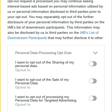
opt-out request is processed you may continue seeing
Πυροσβεστικής σε δασική
φουντώνουν οι φήμες 
interest-based ads based on personal information utilized by
έκταση με πεύκα, πριν την
το αν βρίσκεται στη 
είσοδο του χωριού
us or personal information disclosed to third parties prior to
your opt-out. You may separately opt-out of the further
disclosure of your personal information by third parties on the
Σχόλια
IAB’s list of downstream participants. This information may
also be disclosed by us to third parties on the
IAB’s List of
Downstream Participants
that may further disclose it to other
third parties.
Please note that this website/app uses one or more Google
Personal Data Processing Opt Outs
Σχολίασε εδώ
services and may gather and store information including but
not limited to your visit or usage behaviour. You may click to
I want to opt-out of the Sharing of my
personal data.
grant or deny consent to Google and its third-party tags to
Opted In
50 /50
use your data for below specified purposes in below Google
consent section.
I want to opt-out of the Sale of my
Personal Data.
Opted In
I want to opt-out of processing my
Personal Data for Targeted Advertising.
2000 /2000
Opted In
Υποβολή σχολίου