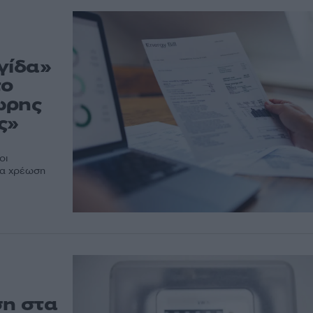
γίδα»
το
ωρης
ς»
οι
ια χρέωση
ση στα