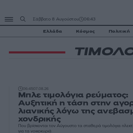
Μετάβαση
σε
περιεχόμενο
Σάββατο 8 Αυγούστου
06:43
Ελλάδα
Κόσμος
Πολιτική
ΤΙΜΟΛΟ
06:45
07.08.26
Μπλε τιμολόγια ρεύματος:
Αυξητική η τάση στην αγο
λιανικής λόγω της ανεβασ
χονδρικής
Που βρίσκονται τον Αύγουστο τα σταθερά τιμολόγια ηλεκ
για τα νοικοκυριά