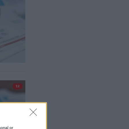
12
sonal or