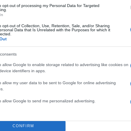
to opt-out of processing my Personal Data for Targeted
ing.
In
o opt-out of Collection, Use, Retention, Sale, and/or Sharing
ersonal Data that Is Unrelated with the Purposes for which it
lected.
Out
consents
o allow Google to enable storage related to advertising like cookies on
evice identifiers in apps.
o allow my user data to be sent to Google for online advertising
s.
to allow Google to send me personalized advertising.
06:27
03.06.26
Ηλεκτρικό ρεύμα: Στα ίδ
επίπεδα με το Μάιο τα
CONFIRM