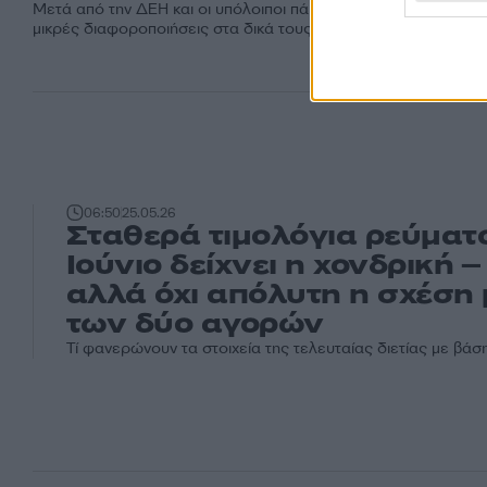
Μετά από την ΔΕΗ και οι υπόλοιποι πάροχοι ανακοίνωσαν μόν
μικρές διαφοροποιήσεις στα δικά τους τιμολόγια ρεύματος.
06:50
25.05.26
Σταθερά τιμολόγια ρεύματ
Ιούνιο δείχνει η χονδρική –
αλλά όχι απόλυτη η σχέση
των δύο αγορών
Τί φανερώνουν τα στοιχεία της τελευταίας διετίας με βάσ