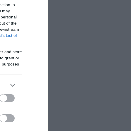
ection to
ou may
 personal
out of the
 downstream
B’s List of
er and store
to grant or
ed purposes