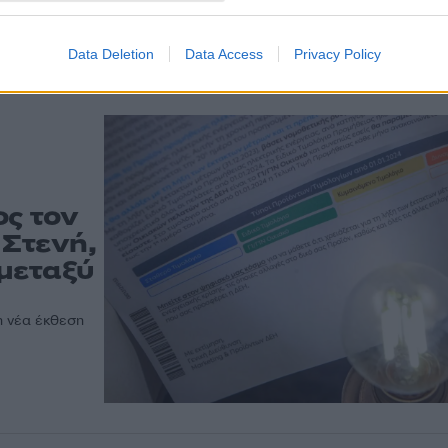
επαγγελματικά τιμολόγι
ο
Χωρίς ιδιαίτερες διακυμάνσεις τα πράσινα προϊόντα
επαγγελματίες και επιχειρήσεις
Data Deletion
Data Access
Privacy Policy
ος τον
 Στενή,
 μεταξύ
η νέα έκθεση