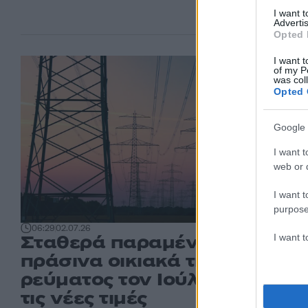
I want 
Advertis
Opted 
I want t
of my P
was col
Opted 
Google 
I want t
web or d
I want t
purpose
06:29
02.07.26
Σταθερά παραμένουν τα
I want 
πράσινα οικιακά τιμολόγια
ρεύματος τον Ιούλιο – Δείτε
τις νέες τιμές