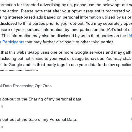
formation for targeted advertising by us, please use the below opt-out s
ρο τιμολόγιο
r selection. Please note that after your opt-out request is processed y
eing interest-based ads based on personal information utilized by us or
disclosed to third parties prior to your opt-out. You may separately opt-
losure of your personal information by third parties on the IAB’s list of
. This information may also be disclosed by us to third parties on the
IA
Participants
that may further disclose it to other third parties.
 that this website/app uses one or more Google services and may gath
including but not limited to your visit or usage behaviour. You may click 
 to Google and its third-party tags to use your data for below specifi
ogle consent section.
ολόγια
l Data Processing Opt Outs
ών για
o opt-out of the Sharing of my personal data.
In
ΑΕΥ
o opt-out of the Sale of my Personal Data.
In