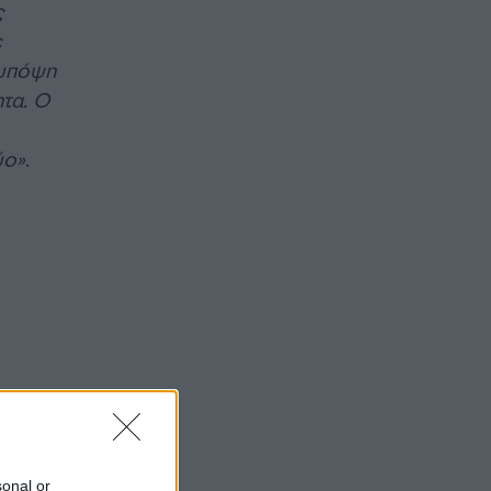
ς
ε
 υπόψη
ητα. Ο
ύο»
.
sonal or