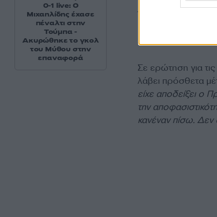
επιτρέπεται οποια
0-1 live: Ο
Έλληνες την ακτογρ
Μιχαηλίδης έχασε
πέναλτι στην
οποιαδήποτε νέα κ
Τούμπα -
χαρακτηριστικά.
Ακυρώθηκε το γκολ
του Μύθου στην
επαναφορά
Σε ερώτηση για τι
λάβει πρόσθετα μέ
είχε αποδείξει ο 
την αποφασιστικότητ
κανέναν πίσω. Δεν 