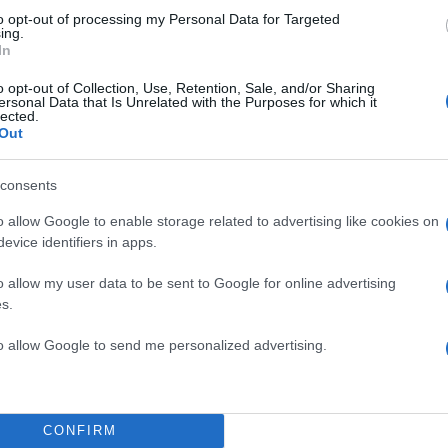
πό την πλευρά μας, κάνουμε όλες τις ρυθμιστικές ενέ
to opt-out of processing my Personal Data for Targeted
ing.
α να μπορέσει η κοινοπραξία να προχωρήσει. Η κοινο
In
τικό κοίτασμα 270 δισ. κυβικών μέτρων. Και προβλέπει
o opt-out of Collection, Use, Retention, Sale, and/or Sharing
οφέρει 10 δισ. ευρώ στην Ελλάδα και στον Έλληνα
ersonal Data that Is Unrelated with the Purposes for which it
lected.
 ένα οικόπεδο: το Block 2. Φανταστείτε, εάν είναι
Out
ύσιμο το κοίτασμα αυτό, τι σημαίνει συνολικά για τη
ώσει έναν πολύ μεγάλο πλούτο για όλους τους Έλλ
consents
o allow Google to enable storage related to advertising like cookies on
evice identifiers in apps.
ίλησε και για το
Ειδικό Χωροταξικό Πλαίσιο
για τον
o allow my user data to be sent to Google for online advertising
ουσιάστηκε την περασμένη εβδομάδα.
«Ο τουρισμός 
s.
κονομίας μας. Εδώ και 10 χρόνια δεν είχε ένα χωροτ
 κανείς πού θέλει να κάνει μια επένδυση τα επόμενα 
to allow Google to send me personalized advertising.
ι μια ρύθμιση που είναι πολύ σημαντικό να την ακούσ
α αποτελεί παρακαταθήκη για την επόμενη μέρα. Με το
ώ και πέρα, μέχρι 25 μέτρα από την ακτογραμμή, δε
CONFIRM