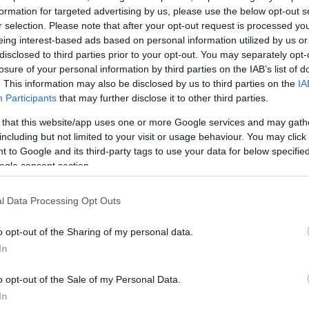
formation for targeted advertising by us, please use the below opt-out s
r selection. Please note that after your opt-out request is processed y
υπουργό που πρόταξε το εθνικό συμφέρον. Γιατί, ξέ
eing interest-based ads based on personal information utilized by us or
γεωπολιτική ισχύς. Όποιος ελέγχει την ενέργειά του, ε
disclosed to third parties prior to your opt-out. You may separately opt-
losure of your personal information by third parties on the IAB’s list of
ιος δεν ελέγχει την ενέργειά του, είναι όμηρος των
. This information may also be disclosed by us to third parties on the
IA
ων»
, είπε. Αναφερόμενος στις διμερείς σχέσεις, ο κ.
Participants
that may further disclose it to other third parties.
γράμμισε:
«Θυμάστε τι έλεγαν κάποιοι πριν από λίγο κ
 that this website/app uses one or more Google services and may gath
τσοτάκη δεν έχει καλές σχέσεις με τις ΗΠΑ. Τώρα, έ
including but not limited to your visit or usage behaviour. You may click 
Τραμπ, λίγες ώρες αφού έχει γυρίσει από την Κίνα, μ
 to Google and its third-party tags to use your data for below specifi
ogle consent section.
ις του, και λέει μπράβο στην Ελλάδα, μπράβο στον
μίζω τα λέει όλα».
l Data Processing Opt Outs
ους
υδρογονάνθρακες
, ο υπουργός τόνισε:
«Αν τρέχ
o opt-out of the Sharing of my personal data.
με δύο φορές παραπάνω. Ο στόχος είναι να ξεκινήσ
In
ική γεώτρηση μετά από 50 χρόνια, το πρώτο τρίμηνο 
o opt-out of the Sale of my Personal Data.
ιο Σιάμισιη, τον Διευθύνοντα Σύμβουλο της HELLENi
In
τι η προσπάθεια είναι, ενδεχομένως, να πάμε και λίγ