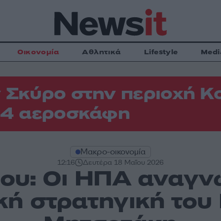
Οικονομία
Αθλητικά
Lifestyle
Medi
 Σκύρο στην περιοχή Κ
 4 αεροσκάφη
Μακρο-οικονομία
12:16
Δευτέρα 18 Μαΐου 2026
υ: Οι ΗΠΑ αναγν
κή στρατηγική του