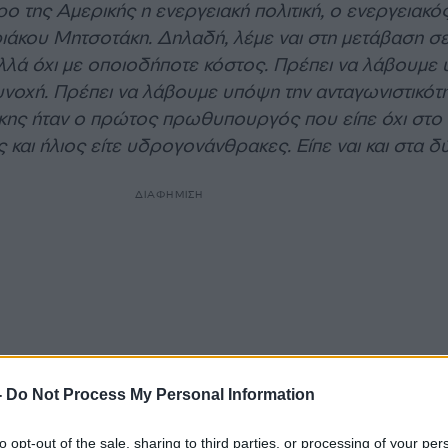
ρο της Αμερικής η ενεργειακή πολιτική, ο ενεργειακό
ιάκου Μητσοτάκη. Δηλαδή, λέμε ναι στη μετάβαση σ
λλά όχι με οποιοδήποτε κόστος. Πρέπει να λάβουμε
συνοχή. Πρέπει να λάβουμε υπόψη την ανταγωνιστικότ
ης ήταν ο πρώτος πρωθυπουργός που είπε όχι στο
ς και ήλιος είτε υδρογονάνθρακες. Είπε ναι και στα δ
ΔΙΑΦΗΜΙΣΗ
-
Do Not Process My Personal Information
to opt-out of the sale, sharing to third parties, or processing of your per