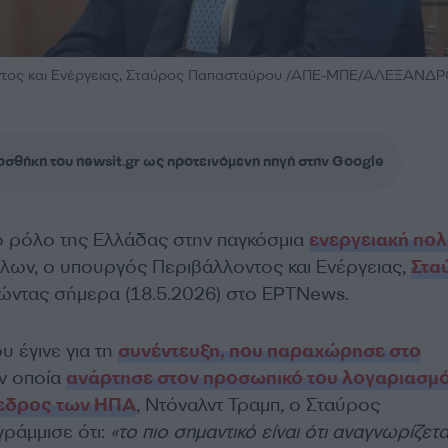
ντος και Ενέργειας, Σταύρος Παπασταύρου /ΑΠΕ-ΜΠΕ/ΑΛΕΞΑΝΔ
σθήκη του newsit.gr ως προτεινόμενη πηγή στην Google
ο ρόλο της Ελλάδας στην παγκόσμια
ενεργειακή πολ
λλων, ο υπουργός Περιβάλλοντος και Ενέργειας,
Στα
λώντας σήμερα (18.5.2026) στο EΡTNews.
 έγινε για τη
συνέντευξη, που παραχώρησε στο
ην οποία
ανάρτησε στον προσωπικό του λογαριασμό
ρόεδρος των ΗΠΑ
, Ντόναλντ Τραμπ, ο Σταύρος
ράμμισε ότι:
«το πιο σημαντικό είναι ότι αναγνωρίζετ