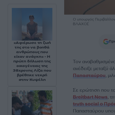
O υπουργός Περιβάλλο
ΒΛΑΧΟΣ
Προ
«Αφιέρωσε τη ζωή
της στο να βοηθά
ανθρώπους που
είχαν ανάγκη» - Η
Τον αναβαθμισμέν
πρώτη δήλωση της
οικογένειας της
ανέδειξε μεταξύ ά
38χρονης Λίζα που
Παπασταύρου
, μι
βρέθηκε νεκρή
στην Κυψέλη
Σε ερώτηση που του
Breitbart News
, τ
truth social ο Π
Παπασταύρου υπογ