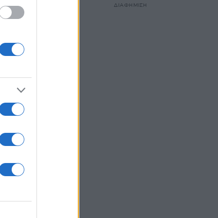
ργειες
ΔΙΑΦΗΜΙΣΗ
πραξία
 ότι
 χώρα
ηνες
είναι
αξικό
10
ουν
ν θα