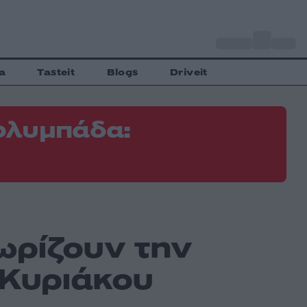
o
Αθήνα
31
C
a
Tasteit
Blogs
Driveit
ολυμπάδα:
ωρίζουν την
 Κυριάκου