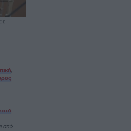
ΡΟΣ
ιτική
,
ύρος
 στο
αι από