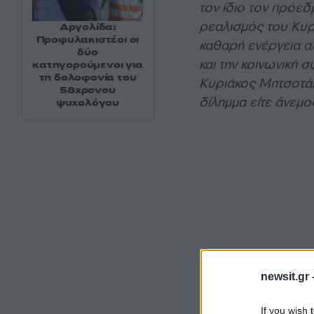
τον ίδιο τον πρόεδ
ρεαλισμός του Κυρ
Αργολίδα:
Προφυλακιστέοι οι
καθαρή ενέργεια α
δύο
και την κοινωνική 
κατηγορούμενοι για
τη δολοφονία του
Κυριάκος Μητσοτάκ
58χρονου
δίλημμα είτε άνεμο
ψυχολόγου
newsit.gr 
If you wish 