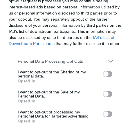
opt-out request is processed you may continue seeing
interest-based ads based on personal information utilized by
us or personal information disclosed to third parties prior to
your opt-out. You may separately opt-out of the further
disclosure of your personal information by third parties on the
IAB’s list of downstream participants. This information may
also be disclosed by us to third parties on the
IAB’s List of
Downstream Participants
that may further disclose it to other
third parties.
Please note that this website/app uses one or more Google
Personal Data Processing Opt Outs
services and may gather and store information including but
Αν τα χάσατε
not limited to your visit or usage behaviour. You may click to
I want to opt-out of the Sharing of my
personal data.
grant or deny consent to Google and its third-party tags to
Opted In
use your data for below specified purposes in below Google
consent section.
I want to opt-out of the Sale of my
Personal Data.
Opted In
I want to opt-out of processing my
Personal Data for Targeted Advertising.
Opted In
Ποιες περιοχές μπαίνουν σε
Νέο βίντεο με τον