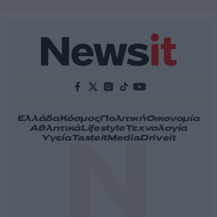
Ελλάδα
Κόσμος
Πολιτική
Οικονομία
Αθλητικά
Lifestyle
Τεχνολογία
Υγεία
Tasteit
Media
Driveit