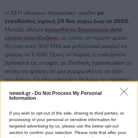
Η ΔΕΗ υλοποιεί στρατηγικό σχέδιο
με
επενδύσεις ύψους 24 δισ. ευρώ έως το 2030.
Μεταξύ άλλων
προωθεί τη δημιουργία data
center στην Κοζάνη
, το οποίο σε πρώτη φάση
θα έχει ισχύ 300 MW και μελλοντικά μπορεί να
φτάσει το 1 GW. Προς το παρόν, η επιχείρηση
βρίσκεται σε επαφές με διεθνείς hyperscalers με
στόχο να φτάσει σε μια συμφωνία ως τα τέλη
του έτους. Οι πληροφορίες θέλουν τις σχετικές
διαπραγματεύσεις να είναι πλέον σε ώριμο
newsit.gr -
Do Not Process My Personal
στάδιο με τους όρους της μακροχρόνιας
Information
σύμβασης να είναι στο επίκεντρο.
If you wish to opt-out of the sale, sharing to third parties, or
ΔΙΑΦΗΜΙΣΗ
processing of your personal or sensitive information for
targeted advertising by us, please use the below opt-out
section to confirm your selection. Please note that after your