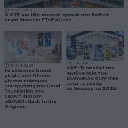
15:29
06.08.26
Ο ΟΤΕ για 18η συνεχή χρονιά στη διεθνή
σειρά δεικτών FTSE4Good
15:00
06.08.26
15:16
06.08.26
ΚΑΕ: Τι απειλεί την
Το ελληνικό brand
κερδοφορία των
yiayia and friends
ελληνικών duty free
γίνεται επίσημος
μετά το ρεκόρ
συνεργάτης του Gaudí
επιδόσεων το 2025
Foundation στη
διεθνή έκθεση
«GAUDÍ: Back to the
Origins»