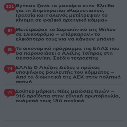
Βγήκαν ξανά τα μαχαίρια στην Ελπίδα
101
για τη Δημοκρατία: «Καρυστιανού,
Γρατσία και Γαλανός μετέτρεψαν το
κίνημα σε φοβικό αρχηγικό κόμμα»
Μετέτρεψαν το Σαρακήνικο της Μήλου
87
σε ελικοδρόμιο – «Πάρκαραν» το
ελικόπτερο τους για να κάνουν μπάνιο
Το οικονομικό πρόγραμμα της ΕΛΑΣ που
85
θα παρουσιάσει ο Αλέξης Τσίπρας στη
Θεσσαλονίκη: Σχέδιο τετραετίας
ΕΛΑΣ: Ο Αλέξης Δέδες ο πρώτος
74
υποψήφιος βουλευτής του κόμματος –
Από τα διοικητικά της ΑΕΚ στην πολιτική
σκηνή
Σούπερ μάρκετ: Νέες μειώσεις τιμών –
73
916 προϊόντα στην εθνική πρωτοβουλία,
ανάμεσά τους 130 σχολικά