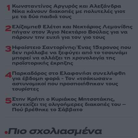
1
Κωνσταντίνος Αργυρός και Αλεξάνδρα
Νίκα κάνουν διακοπές με πολυτελές γιοτ
με τα δύο παιδιά τους
2
Ελίζαμπεθ Ελέτσι και Νεκτάριος Λεμονίδης
πήγαν στον Άγιο Νεκτάριο Βούλας για να
πάρουν την ευχή για τον γιο τους
3
Ηφαίστειο Σαντορίνης: Ένας 15χρονος που
δεν πρόλαβε να ξεφύγει από το τσουνάμι
μπορεί να αλλάξει τη χρονολογία της
προϊστορικής έκρηξης
4
Παρκαδόρος στο Ελαφονήσι συνελήφθη
για έβδομη φορά - Τον «τσάκωσαν»
αστυνομικοί που προσποιήθηκαν τους
τουρίστες
5
Στην Κρήτη ο Κυριάκος Μητσοτάκης,
συνεχίζει τις ολιγοήμερες διακοπές του –
Πού βρέθηκε το Σάββατο
Πιο σχολιασμένα