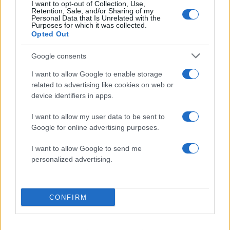
I want to opt-out of Collection, Use,
Red Code για φωτιές: Τι
Μοτζτάμπα Χαμενεΐ 
Retention, Sale, and/or Sharing of my
προβλέπει ο χάρτης – Σε
φουντώνουν οι φήμες 
Personal Data that Is Unrelated with the
Purposes for which it was collected.
επιφυλακή η
το αν βρίσκεται στη 
Opted Out
Πυροσβεστική
Google consents
Σχόλια
I want to allow Google to enable storage
related to advertising like cookies on web or
device identifiers in apps.
I want to allow my user data to be sent to
Google for online advertising purposes.
Σχολίασε εδώ
I want to allow Google to send me
personalized advertising.
50 /50
CONFIRM
2000 /2000