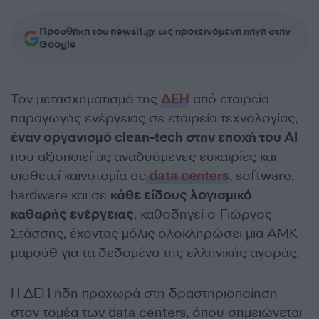
Προσθήκη του newsit.gr ως προτεινόμενη πηγή στην
Google
Τον μετασχηματισμό της
ΔΕΗ
από εταιρεία
παραγωγής ενέργειας σε εταιρεία τεχνολογίας,
έναν οργανισμό clean-tech στην εποχή του ΑΙ
που αξιοποιεί τις αναδυόμενες ευκαιρίες και
υιοθετεί καινοτομία σε
data centers
, software,
hardware και σε
κάθε είδους λογισμικό
καθαρής ενέργειας
, καθοδηγεί ο Γιώργος
Στάσσης, έχοντας μόλις ολοκληρώσει μια ΑΜΚ
μαμούθ για τα δεδομένα της ελληνικής αγοράς.
Η ΔΕΗ ήδη προχωρά στη δραστηριοποίηση
στον τομέα των data centers, όπου σημειώνεται