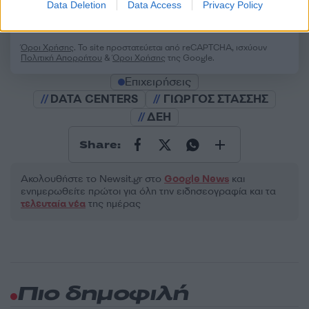
Data Deletion
Data Access
Privacy Policy
Υποβολή σχολίου
Όροι Χρήσης
. Το site προστατεύεται από reCAPTCHA, ισχύουν
Πολιτική Απορρήτου
&
Όροι Χρήσης
της Google.
Επιχειρήσεις
DATA CENTERS
ΓΙΩΡΓΟΣ ΣΤΑΣΣΗΣ
ΔΕΗ
Share:
Ακολουθήστε το Νewsit.gr στο
Google News
και
ενημερωθείτε πρώτοι για όλη την ειδησεογραφία και τα
τελευταία νέα
της ημέρας
Πιο δημοφιλή