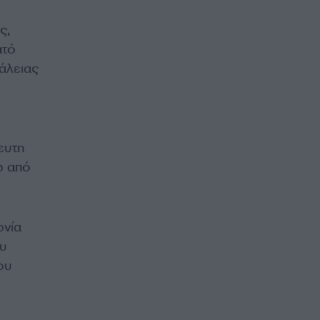
ς,
ατό
άλειας
ευτη
ω από
ωνία
ου
ου