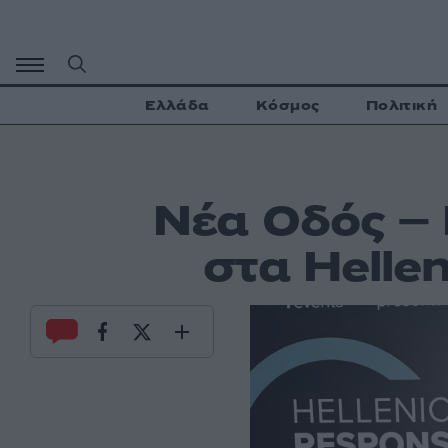
Μετάβαση
σε
περιεχόμενο
Ελλάδα
Κόσμος
Πολιτική
Νέα Οδός – 
στα Helle