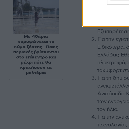
Για τον 1ο κ
οχημάτων μέ
Εξυπηρέτηση
Με 40άρια
Για την εγκ
κορυφώνεται το
Ειδικότερα, 
κύμα ζέστης - Ποιες
περιοχές βρίσκονται
Ελλάδας-Ε65
στο επίκεντρο και
ηλεκτροφόρτ
μέχρι πότε θα
κρατήσουν τα
ταχυφορτιστ
μελτέμια
Για τη δημι
ανεκμετάλλε
Ανισόπεδο Κ
των ενεργει
τον ήλιο.
Για την αντ
τεχνολογίας