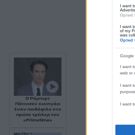
I want 
Advertis
Opted 
I want t
of my P
was col
Opted 
Google 
I want t
web or d
I want t
purpose
Ο Ρόμπερτ
Πάτινσον κυνηγάει
I want 
έναν παιδόφιλο στο
πρώτο τρέιλερ του
«Primetime»
Συγκεκριμένα, δια