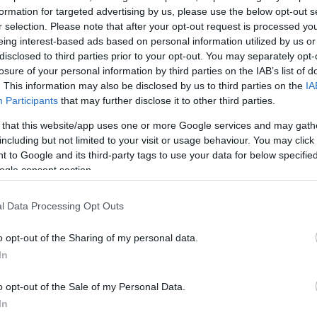
formation for targeted advertising by us, please use the below opt-out s
τερος συνοδηγός όσων διασχίζουν τους
r selection. Please note that after your opt-out request is processed y
ς μας!
eing interest-based ads based on personal information utilized by us or
disclosed to third parties prior to your opt-out. You may separately opt-
losure of your personal information by third parties on the IAB’s list of
αμε BRONZE βραβείο στην κατηγορία «Διαχείριση
. This information may also be disclosed by us to third parties on the
IA
ο σύνολο των ενεργειών που υλοποιούμε και που στόχ
Participants
that may further disclose it to other third parties.
α και την ανάδειξη του περιβάλλοντος, καθώς και τη
 that this website/app uses one or more Google services and may gath
ης ενέργειας.
including but not limited to your visit or usage behaviour. You may click 
 to Google and its third-party tags to use your data for below specifi
ΔΙΑΦΗΜΙΣΗ
ogle consent section.
l Data Processing Opt Outs
o opt-out of the Sharing of my personal data.
In
o opt-out of the Sale of my Personal Data.
In