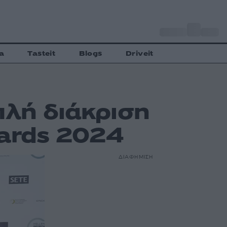
o
Αθήνα
29
C
a
Tasteit
Blogs
Driveit
πλή διάκριση
wards 2024
ΔΙΑΦΗΜΙΣΗ