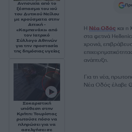
Ανησυχία από το
Προ
ξέσπασμα του ιού
του Δυτικού Νείλου
με κρούσματα στην
Αττική -
Η
Νέα Οδός
και η
«Καμπανάκι» από
τον Ιατρικό
στα φετινά Helleni
Σύλλογο Αθηνών
χρονιά, επιβράβευσ
για την προστασία
της δημόσιας υγείας
επιχειρηματικότητα
ανάπτυξη.
Για τη νέα, πρωτοπ
Νέα Οδός έλαβε G
Σοκαριστική
υπόθεση στην
Κρήτη: Τουρίστας
ρωτούσε πόσο να
πληρώσει για να
ασελγήσει σε