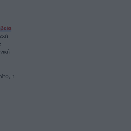
βεία
νεχή
ς
νική
ito, η