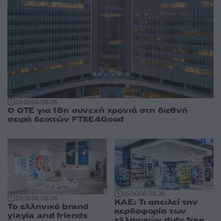
15:29
06.08.26
Ο ΟΤΕ για 18η συνεχή χρονιά στη διεθνή
σειρά δεικτών FTSE4Good
15:00
06.08.26
15:16
06.08.26
ΚΑΕ: Τι απειλεί την
Το ελληνικό brand
κερδοφορία των
yiayia and friends
ελληνικών duty free