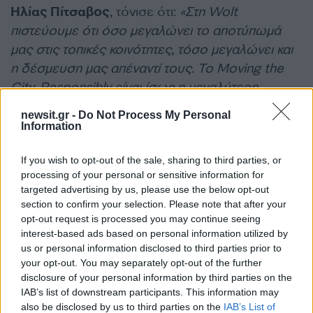
Ηλίας Πίτσαβος
, τόνισε ότι:
«Στη Wolt
πιστεύουμε ότι όσο μεγαλώνει το αποτύπωμά
μας στις τοπικές κοινότητες, τόσο μεγαλώνει και
η δέσμευση μας απέναντί τους. Το Moving the
City, Responsibly είναι ίσως η μεγαλύτερη
πρωτοβουλία υπεύθυνης μετακίνησης που
newsit.gr -
Do Not Process My Personal
έχουμε υλοποιήσει διεθνώς και μια έμπρακτη
Information
επένδυση στην ενημέρωση, την εκπαίδευση και
τη συνεργασία, με στόχο να συμβάλουμε στη
If you wish to opt-out of the sale, sharing to third parties, or
processing of your personal or sensitive information for
δημιουργία μιας κουλτούρας που προωθεί την
targeted advertising by us, please use the below opt-out
υπεύθυνη και ασφαλέστερη μετακίνηση για
section to confirm your selection. Please note that after your
όλους».
opt-out request is processed you may continue seeing
interest-based ads based on personal information utilized by
us or personal information disclosed to third parties prior to
Ο
Επικεφαλής Επικοινωνίας και Εταιρικών
your opt-out. You may separately opt-out of the further
Υποθέσεων της Wolt για τη ΝΑ Ευρώπη και την
disclosure of your personal information by third parties on the
IAB’s list of downstream participants. This information may
Κεντρική Ασία Άκης Σταμούλης
, δήλωσε:
«Η
also be disclosed by us to third parties on the
IAB’s List of