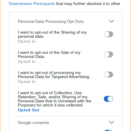
σημερινή εκδήλωση, με την παρουσία του
Downstream Participants
that may further disclose it to other
Υπουργού σε αυτόν τον χώρο, αποτελεί για εμάς
third parties.
σημαντική τιμή και φυσικά αναγνώριση μιας
Please note that this website/app uses one or more Google
Personal Data Processing Opt Outs
προσπάθειας που έχει ήδη ξεκινήσει αρκετούς
services and may gather and store information including but
μήνες. Το Moving the City, Responsibly δεν είναι
not limited to your visit or usage behaviour. You may click to
I want to opt-out of the Sharing of my
personal data.
grant or deny consent to Google and its third-party tags to
μια ακόμα καμπάνια ευαισθητοποίησης αλλά μια
Opted In
use your data for below specified purposes in below Google
φυσική συνέχεια της αποστολής μας. Να
consent section.
I want to opt-out of the Sale of my
προσφέρουμε στις πόλεις μας ευχαρίστηση,
Personal Data.
Opted In
ευκολία και ευκαιρίες εισοδήματος, για
ολόκληρο το οικοσύστημα. Η Υπεύθυνη
I want to opt-out of processing my
Personal Data for Targeted Advertising.
Μετακίνηση αποτελεί βασικό κομμάτι της
Opted In
παραπάνω δέσμευσης και σήμερα
I want to opt-out of Collection, Use,
πραγματοποιήθηκε το πρώτο σημαντικό βήμα».
Retention, Sale, and/or Sharing of my
Personal Data that Is Unrelated with the
Purposes for which it was collected.
Opted Out
Από την πλευρά του Ινστιτούτου Οδικής
Ασφάλειας (ΙΟΑΣ) «Πάνος Μυλωνάς», η
Google consents
Πρόεδρος, Βασιλική Δανέλλη-Μυλωνά
,