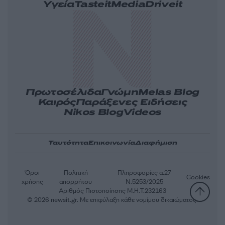
Υγεία
Tasteit
Media
Driveit
Πρωτοσέλιδα
Γνώμη
Melas Blog
Καιρός
Παράξενες Ειδήσεις
Nikos Blog
Videos
Ταυτότητα
Επικοινωνία
Διαφήμιση
Όροι
Πολιτική
Πληροφορίες α.27
Cookies
χρήσης
απορρήτου
Ν.5253/2025
Αριθμός Πιστοποίησης Μ.Η.Τ.232163
© 2026 newsit.gr. Με επιφύλαξη κάθε νομίμου δικαιώματος.