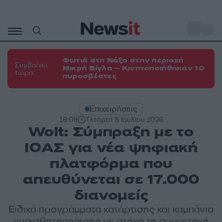
Μετάβαση
σε
o
35
περιεχόμενο
Φωτιά στη Νάξο στην περιοχή
Συμβαίνει
Μικρή Βίγλα – Κινητοποιήθηκαν 10
τώρα:
πυροσβέστες
Επιχειρήσεις
16:09
Τετάρτη 8 Ιουλίου 2026
Wolt: Σύμπραξη με το
ΙΟΑΣ για νέα ψηφιακή
πλατφόρμα που
απευθύνεται σε 17.000
διανομείς
Ειδικά προγράμματα κατάρτισης και καμπάνια
ευαισθητοποίησης με στόχο τη συμμετοχή