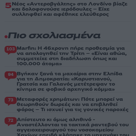
5
Νέος «Αντεροβγάλτης» στο Λονδίνο βίαζε
και δολοφονούσε ιερόδουλες – Είχε
συλληφθεί και αφέθηκε ελεύθερος
Πιο σχολιασμένα
Marfin: Η 46χρονη πήρε προθεσμία για
103
να απολογηθεί την Τρίτη – «Είναι αθώα,
συμμετείχε στη διαδήλωση όπως και
100.000 άτομα»
Βγήκαν ξανά τα μαχαίρια στην Ελπίδα
94
για τη Δημοκρατία: «Καρυστιανού,
Γρατσία και Γαλανός μετέτρεψαν το
κίνημα σε φοβικό αρχηγικό κόμμα»
Μεταφορές χρημάτων: Πότε μπορεί να
73
θεωρηθούν δωρεές και να επιβληθεί
φόρος – Τι ισχυεί για τις γονικές παροχές
Απίστευτο κι όμως αληθινό -
72
Aναστέλλονται τα τακτικά ραντεβού του
αγγειοχειρουργού του νοσοκομείου
Χανίων επειδή κλάπηκε το μηχανάκι του