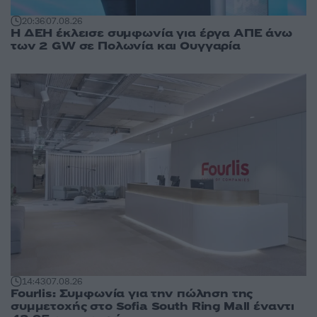
20:36
07.08.26
Η ΔΕΗ έκλεισε συμφωνία για έργα ΑΠΕ άνω
των 2 GW σε Πολωνία και Ουγγαρία
14:43
07.08.26
Fourlis: Συμφωνία για την πώληση της
συμμετοχής στο Sofia South Ring Mall έναντι