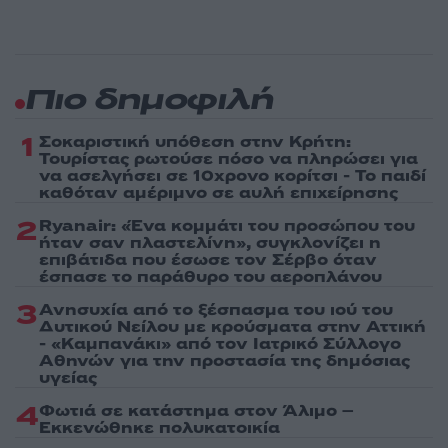
Πιο δημοφιλή
1
Σοκαριστική υπόθεση στην Κρήτη:
Τουρίστας ρωτούσε πόσο να πληρώσει για
να ασελγήσει σε 10χρονο κορίτσι - Το παιδί
καθόταν αμέριμνο σε αυλή επιχείρησης
2
Ryanair: «Ένα κομμάτι του προσώπου του
ήταν σαν πλαστελίνη», συγκλονίζει η
επιβάτιδα που έσωσε τον Σέρβο όταν
έσπασε το παράθυρο του αεροπλάνου
3
Ανησυχία από το ξέσπασμα του ιού του
Δυτικού Νείλου με κρούσματα στην Αττική
- «Καμπανάκι» από τον Ιατρικό Σύλλογο
Αθηνών για την προστασία της δημόσιας
υγείας
4
Φωτιά σε κατάστημα στον Άλιμο –
Εκκενώθηκε πολυκατοικία