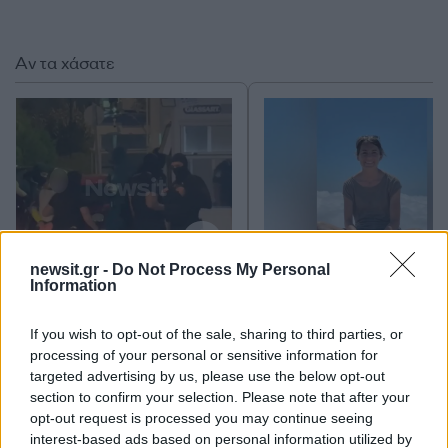
Αν τα χάσατε
newsit.gr -
Do Not Process My Personal
Στη ΓΑΔΑ η 46χρονη που
«Αφιέρωσε τη ζωή της
Information
κατηγορείται για
να βοηθά ανθρώπους 
συμμετοχή στην τραγωδία
είχαν ανάγκη» - Η πρ
της Μαρφίν - Μεταφέρθηκε
δήλωση της οικογένε
If you wish to opt-out of the sale, sharing to third parties, or
απευθείας από το
της 38χρονης Λίζα π
processing of your personal or sensitive information for
αεροδρόμιο
βρέθηκε νεκρή στη
targeted advertising by us, please use the below opt-out
Κυψέλη
section to confirm your selection. Please note that after your
opt-out request is processed you may continue seeing
interest-based ads based on personal information utilized by