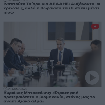
14:28
06.08.26
Ινστιτούτο Τσίπρα για ΔΕΔΔΗΕ: Αυξάνονται οι
χρεώσεις, αλλά η θωράκιση του δικτύου μένει
πίσω
6
14:13
06.08.26
Κυριάκος Μητσοτάκης: «Στρατηγική
προτεραιότητα η βιομηχανία, στόχος μας το
αναπτυξιακό άλμα»