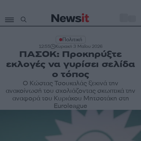
Μετάβαση
σε
o
28
περιεχόμενο
Πολιτική
12:55
Κυριακή 3 Μαΐου 2026
ΠΑΣΟΚ: Προκηρύξτε
εκλογές να γυρίσει σελίδα
ο τόπος
Ο Κώστας Τσουκαλάς ξεκινά την
ανακοίνωσή του σχολιάζοντας σκωπτικά την
αναφορά του Κυριάκου Μητσοτάκη στη
Euroleague