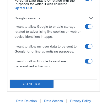
Personal Data that Is Unrelated with the
ΚΥΡΙΑΚΟΣ ΜΗΤΣΟΤΑΚΗΣ
Purposes for which it was collected.
Opted Out
ΚΩΣΤΑΣ ΤΣΟΥΚΑΛΑΣ
Share:
Google consents
I want to allow Google to enable storage
Ακολουθήστε το Νewsit.gr στο
Google News
και
related to advertising like cookies on web or
ενημερωθείτε πρώτοι για όλη την ειδησεογραφία και τα
device identifiers in apps.
τελευταία νέα
της ημέρας
I want to allow my user data to be sent to
Google for online advertising purposes.
I want to allow Google to send me
personalized advertising.
Πιο δημοφιλή
1
Έφυγαν οι συνεργάτες, μένει η Μαρία
Καρυστιανού - Η επόμενη μέρα για την
CONFIRM
«Ελπίδα για τη Δημοκρατία»
2
Συγκίνηση στο τελευταίο αντίο στον Λάκη
Χαλκιά: Με την «Φάμπρικα», λαούτο και
Data Deletion
Data Access
Privacy Policy
κλαρίνα αποχαιρέτησαν την εμβληματική