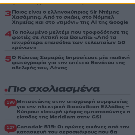
φωνή της μεταπολίτευσης
3
Ποιος είναι ο ελληνοκύπριος Sir Ντέμης
Χασάμπης: Από το σκάκι, στο Νόμπελ
Χημείας και στο «τιμόνι» της AI της Google
4
Το πολωμένο μελτέμι που τροφοδότησε τις
φωτιές σε Αττική και Βοιωτία: «Από τα
ισχυρότερα επεισόδια των τελευταίων 50
χρόνων»
5
Ο Κώστας Σαμαράς δημοσίευσε μία παιδική
φωτογραφία για την επέτειο θανάτου της
αδελφής του, Λένας
Πιο σχολιασμένα
Μητσοτάκης στην υπογραφή συμφωνίας
198
για την ηλεκτρική διασύνδεση Ελλάδας –
Κύπρου: «Ισχυρή ψήφος εμπιστοσύνης» η
είσοδος της Meridiam στην GSI
Canadair 515: Οι πρώτες εικόνες από την
127
κατασκευή του αεροσκάφους που θα