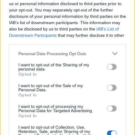
Σχόλια
us or personal information disclosed to third parties prior to
your opt-out. You may separately opt-out of the further
disclosure of your personal information by third parties on the
IAB’s list of downstream participants. This information may
also be disclosed by us to third parties on the
IAB’s List of
Σχολίασε εδώ
Downstream Participants
that may further disclose it to other
third parties.
Please note that this website/app uses one or more Google
Personal Data Processing Opt Outs
50 /50
services and may gather and store information including but
not limited to your visit or usage behaviour. You may click to
I want to opt-out of the Sharing of my
personal data.
grant or deny consent to Google and its third-party tags to
Opted In
use your data for below specified purposes in below Google
consent section.
I want to opt-out of the Sale of my
Personal Data.
2000 /2000
Opted In
Υποβολή σχολίου
I want to opt-out of processing my
Personal Data for Targeted Advertising.
Opted In
Όροι Χρήσης
. Το site προστατεύεται από reCAPTCHA, ισχύουν
Πολιτική Απορρήτου
&
Όροι Χρήσης
της Google.
I want to opt-out of Collection, Use,
Πολιτική
Retention, Sale, and/or Sharing of my