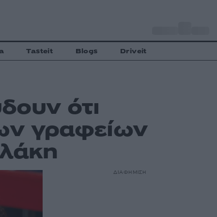
o
Αθήνα
35
C
a
Tasteit
Blogs
Driveit
δουν ότι
των γραφείων
υλάκη
ΔΙΑΦΗΜΙΣΗ