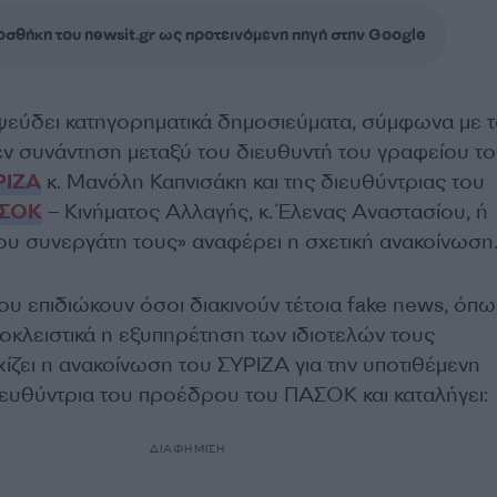
σθήκη του newsit.gr ως προτεινόμενη πηγή στην Google
εύδει κατηγορηματικά δημοσιεύματα, σύμφωνα με τ
ν συνάντηση μεταξύ του διευθυντή του γραφείου τ
ΡΙΖΑ
κ. Μανόλη Καπνισάκη και της διευθύντριας του
ΣΟΚ
– Κινήματος Αλλαγής, κ. Έλενας Αναστασίου, ή
υ συνεργάτη τους» αναφέρει η σχετική ανακοίνωση
υ επιδιώκουν όσοι διακινούν τέτοια fake news, όπω
ποκλειστικά η εξυπηρέτηση των ιδιοτελών τους
ίζει η ανακοίνωση του ΣΥΡΙΖΑ για την υποτιθέμενη
ιευθύντρια του προέδρου του ΠΑΣΟΚ και καταλήγει:
ΔΙΑΦΗΜΙΣΗ