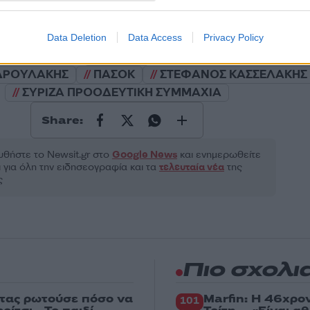
ροστατεύεται από reCAPTCHA, ισχύουν
Πολιτική Απορρήτου
&
Όροι Χρήσης
της
Data Deletion
Data Access
Privacy Policy
Πολιτική
ΔΡΟΥΛΑΚΗΣ
ΠΑΣΟΚ
ΣΤΕΦΑΝΟΣ ΚΑΣΣΕΛΑΚΗΣ
ΣΥΡΙΖΑ ΠΡΟΟΔΕΥΤΙΚΗ ΣΥΜΜΑΧΙΑ
Share:
θήστε το Νewsit.gr στο
Google News
και ενημερωθείτε
 για όλη την ειδησεογραφία και τα
τελευταία νέα
της
ς
Πιο σχολι
στας ρωτούσε πόσο να
Marfin: Η 46χρο
101