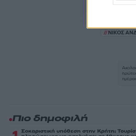
Όροι Χρήσης
. Το site π
Google.
ΝΙΚΟΣ ΑΝ
Ακολου
πρώτοι
ημέρα
Πιο δημοφιλή
1
Σοκαριστική υπόθεση στην Κρήτη: Τουρί