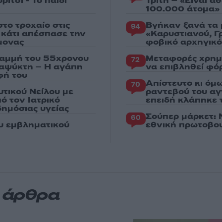
ίτσι - Το παιδί
Τρίτη – «Είναι 
100.000 άτομα»
το τροχαίο στις
Βγήκαν ξανά τα 
94
ς κάτι απέσπασε την
«Καρυστιανού, Γ
μονας
φοβικό αρχηγικ
ραμμή του 55χρονου
Μεταφορές χρημ
72
ταψύκτη – Η αγάπη
να επιβληθεί φόρ
φή του
Απίστευτο κι όμ
70
υτικού Νείλου με
ραντεβού του αγ
ό τον Ιατρικό
επειδή κλάπηκε 
ημόσιας υγείας
Σούπερ μάρκετ: 
60
ου εμβληματικού
εθνική πρωτοβου
α άρθρα