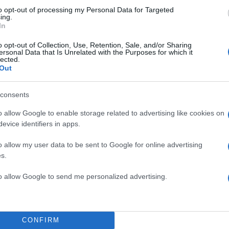
to opt-out of processing my Personal Data for Targeted
ing.
In
o opt-out of Collection, Use, Retention, Sale, and/or Sharing
α
ersonal Data that Is Unrelated with the Purposes for which it
lected.
Out
consents
Σχολίασε εδώ
o allow Google to enable storage related to advertising like cookies on
evice identifiers in apps.
50
o allow my user data to be sent to Google for online advertising
s.
to allow Google to send me personalized advertising.
2000 /
CONFIRM
Υποβολή σχολίου