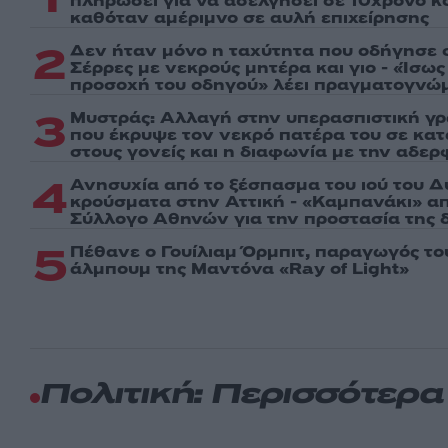
πληρώσει για να ασελγήσει σε 10χρονο κορ
καθόταν αμέριμνο σε αυλή επιχείρησης
2
Δεν ήταν μόνο η ταχύτητα που οδήγησε σ
Σέρρες με νεκρούς μητέρα και γιο - «Ίσω
προσοχή του οδηγού» λέει πραγματογνώ
3
Μυστράς: Αλλαγή στην υπερασπιστική γ
που έκρυψε τον νεκρό πατέρα του σε κα
στους γονείς και η διαφωνία με την αδερ
4
Ανησυχία από το ξέσπασμα του ιού του Δ
κρούσματα στην Αττική - «Καμπανάκι» απ
Σύλλογο Αθηνών για την προστασία της δ
5
Πέθανε ο Γουίλιαμ Όρμπιτ, παραγωγός τ
άλμπουμ της Μαντόνα «Ray of Light»
Πολιτική: Περισσότερ