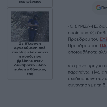
περιφέρειες
Προ
«Ο ΣΥΡΙΖΑ-ΠΣ διαψ
οποία υπήρξε δήθε
Προέδρου του
ΣΥ
Σε 57χρονη
Προέδρου του
ΠΑ
αγνοούμενη από
οποιουδήποτε άλλο
την Κυψέλη ανήκει
η σορός που
βρέθηκε στον
Λυκαβηττό - Από
«Το μόνο πράγμα πο
πτώση ο θάνατός
παραπάνω, είναι α
της
σχεδιασμών» συνεχ
συνάντηση με τη δ