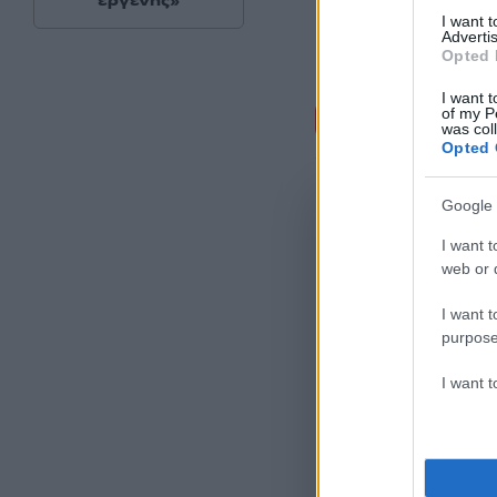
εργένης»
I want 
Advertis
Opted 
I want t
Σχόλι
of my P
was col
Opted 
Google 
I want t
web or d
I want t
purpose
I want 