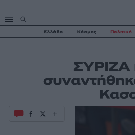
Μετάβαση
σε
περιεχόμενο
Ελλάδα
Κόσμος
Πολιτική
ΣΥΡΙΖΑ 
συναντήθηκα
Κασσ