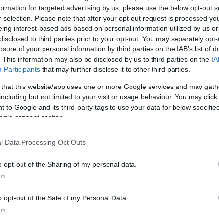
formation for targeted advertising by us, please use the below opt-out s
ία η διευθύντρια του γραφείου του Νίκου Ανδρουλ
r selection. Please note that after your opt-out request is processed y
 συναντήθηκε με τον διευθυντή του γραφείου του
eing interest-based ads based on personal information utilized by us or
ΙΖΑ, Μανώλη Καπνισάκη.
disclosed to third parties prior to your opt-out. You may separately opt-
losure of your personal information by third parties on the IAB’s list of
. This information may also be disclosed by us to third parties on the
IA
γινε ούτε κανενός είδους διαβούλευση επιδιώχθηκε
Participants
that may further disclose it to other third parties.
ευδώς», υπογραμμίζει εμφατικά η Χαριλάου Τρικούπ
 that this website/app uses one or more Google services and may gath
including but not limited to your visit or usage behaviour. You may click 
ΔΙΑΦΗΜΙΣΗ
 to Google and its third-party tags to use your data for below specifi
ogle consent section.
l Data Processing Opt Outs
o opt-out of the Sharing of my personal data.
In
o opt-out of the Sale of my Personal Data.
In