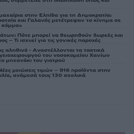
αθώα, συμμετείχε στη διαδήλωση όπως και
μαχαίρια στην Ελπίδα για τη Δημοκρατία:
ρατσία και Γαλανός μετέτρεψαν το κίνημα σε
ό κόμμα»
άτων: Πότε μπορεί να θεωρηθούν δωρεές και
ος – Τι ισχυεί για τις γονικές παροχές
ως αληθινό - Aναστέλλονται τα τακτικά
γειοχειρουργού του νοσοκομείου Χανίων
το μηχανάκι του γιατρού
Νέες μειώσεις τιμών – 916 προϊόντα στην
λία, ανάμεσά τους 130 σχολικά