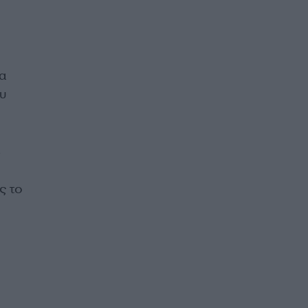
α
ου
.
ς το