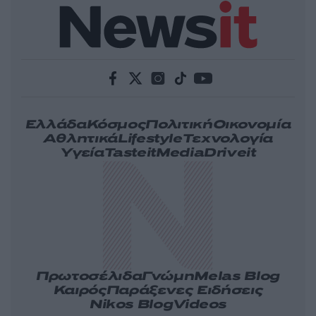
Ελλάδα
Κόσμος
Πολιτική
Οικονομία
Αθλητικά
Lifestyle
Τεχνολογία
Υγεία
Tasteit
Media
Driveit
Πρωτοσέλιδα
Γνώμη
Melas Blog
Καιρός
Παράξενες Ειδήσεις
Nikos Blog
Videos