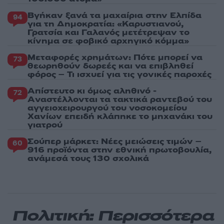
Βγήκαν ξανά τα μαχαίρια στην Ελπίδα
94
για τη Δημοκρατία: «Καρυστιανού,
Γρατσία και Γαλανός μετέτρεψαν το
κίνημα σε φοβικό αρχηγικό κόμμα»
Μεταφορές χρημάτων: Πότε μπορεί να
73
θεωρηθούν δωρεές και να επιβληθεί
φόρος – Τι ισχυεί για τις γονικές παροχές
Απίστευτο κι όμως αληθινό -
72
Aναστέλλονται τα τακτικά ραντεβού του
αγγειοχειρουργού του νοσοκομείου
Χανίων επειδή κλάπηκε το μηχανάκι του
γιατρού
Σούπερ μάρκετ: Νέες μειώσεις τιμών –
60
916 προϊόντα στην εθνική πρωτοβουλία,
ανάμεσά τους 130 σχολικά
Πολιτική: Περισσότερα