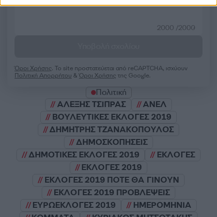
2000 /2000
Υποβολή σχολίου
Όροι Χρήσης
. Το site προστατεύεται από reCAPTCHA, ισχύουν
Πολιτική Απορρήτου
&
Όροι Χρήσης
της Google.
Πολιτική
ΑΛΕΞΗΣ ΤΣΙΠΡΑΣ
ΑΝΕΛ
ΒΟΥΛΕΥΤΙΚΕΣ ΕΚΛΟΓΕΣ 2019
ΔΗΜΗΤΡΗΣ ΤΖΑΝΑΚΟΠΟΥΛΟΣ
ΔΗΜΟΣΚΟΠΗΣΕΙΣ
ΔΗΜΟΤΙΚΕΣ ΕΚΛΟΓΕΣ 2019
ΕΚΛΟΓΕΣ
ΕΚΛΟΓΕΣ 2019
ΕΚΛΟΓΕΣ 2019 ΠΟΤΕ ΘΑ ΓΙΝΟΥΝ
ΕΚΛΟΓΕΣ 2019 ΠΡΟΒΛΕΨΕΙΣ
ΕΥΡΩΕΚΛΟΓΕΣ 2019
ΗΜΕΡΟΜΗΝΙΑ