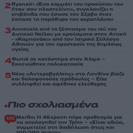
2
Ryanair: «Ένα κομμάτι του προσώπου του
ήταν σαν πλαστελίνη», συγκλονίζει η
επιβάτιδα που έσωσε τον Σέρβο όταν
έσπασε το παράθυρο του αεροπλάνου
3
Ανησυχία από το ξέσπασμα του ιού του
Δυτικού Νείλου με κρούσματα στην Αττική
- «Καμπανάκι» από τον Ιατρικό Σύλλογο
Αθηνών για την προστασία της δημόσιας
υγείας
4
Φωτιά σε κατάστημα στον Άλιμο –
Εκκενώθηκε πολυκατοικία
5
Νέος «Αντεροβγάλτης» στο Λονδίνο βίαζε
και δολοφονούσε ιερόδουλες – Είχε
συλληφθεί και αφέθηκε ελεύθερος
Πιο σχολιασμένα
Marfin: Η 46χρονη πήρε προθεσμία για
103
να απολογηθεί την Τρίτη – «Είναι αθώα,
συμμετείχε στη διαδήλωση όπως και
100.000 άτομα»