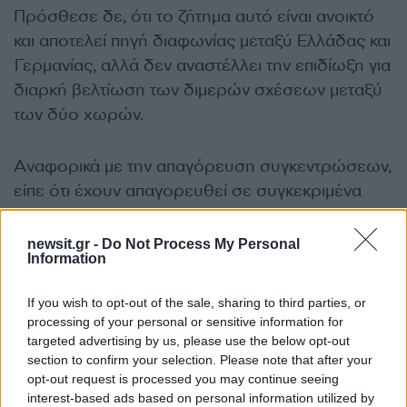
Πρόσθεσε δε, ότι το ζήτημα αυτό είναι ανοικτό
και αποτελεί πηγή διαφωνίας μεταξύ Ελλάδας και
Γερμανίας, αλλά δεν αναστέλλει την επιδίωξη για
διαρκή βελτίωση των διμερών σχέσεων μεταξύ
των δύο χωρών.
Αναφορικά με την απαγόρευση συγκεντρώσεων,
είπε ότι έχουν απαγορευθεί σε συγκεκριμένα
σημεία, για την ασφάλεια της καγκελαρίου, αλλά
δεν επηρεάζει κατά κανένα τρόπο την
newsit.gr -
Do Not Process My Personal
Information
συγκέντρωση οργανώσεων, που θα γίνει
κανονικά.
If you wish to opt-out of the sale, sharing to third parties, or
processing of your personal or sensitive information for
πηγή: ΑΠΕ – ΜΠΕ & Real fm
targeted advertising by us, please use the below opt-out
section to confirm your selection. Please note that after your
ΔΙΑΦΗΜΙΣΗ
opt-out request is processed you may continue seeing
interest-based ads based on personal information utilized by