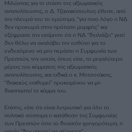
Μιλώντας για τη στάση της αξιωματικής
αντιπολίτευσης, ο Δ. Τζανακόπουλος έθεσε, από
την πλευρά του το ερώτημα, “για ποιο λόγο η ΝΔ
δεν προχωρά στην πρόταση μομφής” και
εξέφρασε την εκτίμηση ότι η ΝΔ “δειλιάζει” γιατί
δεν θέλει να αναλάβει την ευθύνη για το
ενδεχόμενο να μην περάσει η Συμφωνία των
Πρεσπών, την οποία, όπως είπε, το μεγαλύτερο
μέρος του κόμματος της αξιωματικής
αντιπολίτευσης, και ειδικά ο κ. Μητσοτάκης,
“διακαώς επιθυμεί” προκειμένου να μη
διασπαστεί το κόμμα του.
Επίσης, είπε ότι είναι λυτρωτική για όλο το
πολιτικό σύστημα η κατάθεση της Συμφωνίας
των Πρεσπών όσο το δυνατόν γρηγορότερα, η
οποία “δεν μπορεί να σέρνεται”.