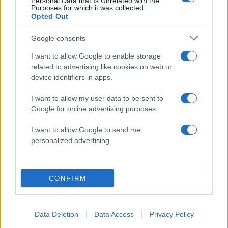
Personal Data that Is Unrelated with the
Purposes for which it was collected.
Opted Out
Τραγωδία στην Πάρο:
Πώς η Πυροσβεστικ
4χρονος βρέθηκε νεκρός
διέσωσε ανθρώπινες ζ
σε πισίνα
από την καταστροφι
Google consents
φωτιά στην Αττικοβοι
– Πάνω από 250 άτο
I want to allow Google to enable storage
απομακρύνθηκαν δι
related to advertising like cookies on web or
θαλάσσης
device identifiers in apps.
I want to allow my user data to be sent to
Σχόλια
Google for online advertising purposes.
I want to allow Google to send me
personalized advertising.
Σχολίασε εδώ
CONFIRM
50 /50
Data Deletion
Data Access
Privacy Policy