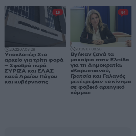
18
94
20:09
07.08.26
20:22
07.08.26
Βγήκαν ξανά τα
Υποκλοπές: Στο
μαχαίρια στην Ελπίδα
αρχείο για τρίτη φορά
για τη Δημοκρατία:
– Σφοδρά πυρά
«Καρυστιανού,
ΣΥΡΙΖΑ και ΕΛΑΣ
Γρατσία και Γαλανός
κατά Αρείου Πάγου
μετέτρεψαν το κίνημα
και κυβέρνησης
σε φοβικό αρχηγικό
κόμμα»