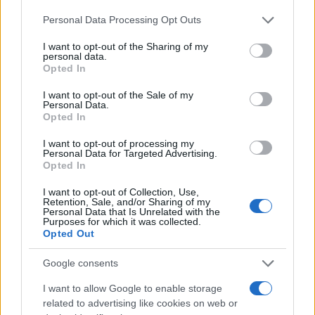
Please note that this website/app uses one or more Google
Personal Data Processing Opt Outs
services and may gather and store information including but
not limited to your visit or usage behaviour. You may click to
I want to opt-out of the Sharing of my
personal data.
grant or deny consent to Google and its third-party tags to
Opted In
use your data for below specified purposes in below Google
consent section.
I want to opt-out of the Sale of my
Personal Data.
Opted In
16:25
03.06.19
I want to opt-out of processing my
ΑΝΕΛ: Στις 9 Ιουνίου οι τελικές αποφάσεις για
Personal Data for Targeted Advertising.
τις εκλογές
Opted In
I want to opt-out of Collection, Use,
Retention, Sale, and/or Sharing of my
Personal Data that Is Unrelated with the
Purposes for which it was collected.
Opted Out
Google consents
I want to allow Google to enable storage
related to advertising like cookies on web or