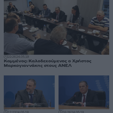
22:26
24.05.19
Καμμένος: Καλοδεχούμενος ο Χρήστος
Μαρκογιαννάκης στους ΑΝΕΛ
17:23
24.05.19
16:26
24.05.19