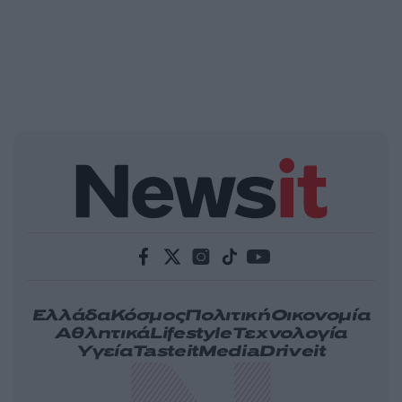
Ελλάδα
Κόσμος
Πολιτική
Οικονομία
Αθλητικά
Lifestyle
Τεχνολογία
Υγεία
Tasteit
Media
Driveit