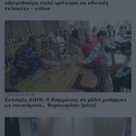
οδηγηθούμε πολύ γρήγορα σε εθνικές
εκλογές» - video
18:12
25.05.19
Εκλογές 2019: Ο Καμμένος σε ρόλο μπάρμαν
με πουκάμισο… Βαρουφάκη [pics]