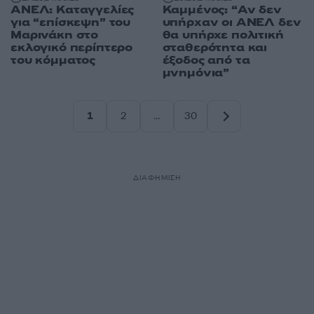
ΑΝΕΛ: Καταγγελίες
Καμμένος: “Αν δεν
για “επίσκεψη” του
υπήρχαν οι ΑΝΕΛ δεν
Μαρινάκη στο
θα υπήρχε πολιτική
εκλογικό περίπτερο
σταθερότητα και
του κόμματος
έξοδος από τα
μνημόνια”
1
2
…
30
Σελίδα
Σελίδα
Σελίδα
ΔΙΑΦΗΜΙΣΗ