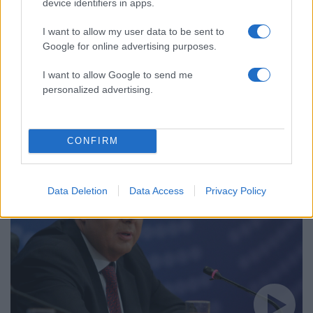
device identifiers in apps.
I want to allow my user data to be sent to
Google for online advertising purposes.
I want to allow Google to send me
10:59
30.05.19
personalized advertising.
Πάνος Καμμένος: Την Δευτέρα ανακοινώνει
αν θα κατέβει στις εκλογές
CONFIRM
Data Deletion
Data Access
Privacy Policy