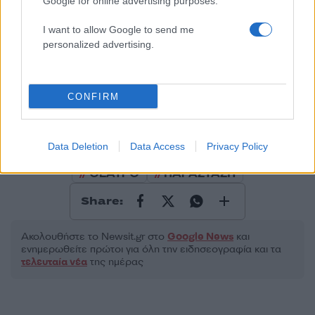
Google for online advertising purposes.
I want to allow Google to send me
personalized advertising.
2000 /2000
Υποβολή σχολίου
CONFIRM
Όροι Χρήσης
. Το site προστατεύεται από reCAPTCHA, ισχύουν
Πολιτική Απορρήτου
&
Όροι Χρήσης
της Google.
Data Deletion
Data Access
Privacy Policy
Πολιτισμός
ΘΕΑΤΡΟ
ΠΑΡΑΣΤΑΣΗ
Share:
Ακολουθήστε το Νewsit.gr στο
Google News
και
ενημερωθείτε πρώτοι για όλη την ειδησεογραφία και τα
τελευταία νέα
της ημέρας