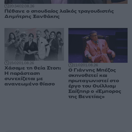
20:34
02.08.26
Πέθανε ο σπουδαίος λαϊκός τραγουδιστής
Δημήτρης Ξανθάκης
15:02
01.08.26
11:02
01.08.26
Χάσαμε τη θεία Στοπ:
Ο Γιάννης Μπέζος
Η παράσταση
σκηνοθετεί και
συνεχίζεται με
πρωταγωνιστεί στο
ανανεωμένο θίασο
έργο του Ουίλλιαμ
Σαίξπηρ ο «Έμπορος
της Βενετίας»