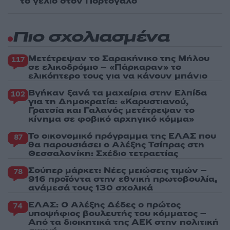
το γέλιο στον Πορτογάλο
Πιο σχολιασμένα
Μετέτρεψαν το Σαρακήνικο της Μήλου
117
σε ελικοδρόμιο – «Πάρκαραν» το
ελικόπτερο τους για να κάνουν μπάνιο
Βγήκαν ξανά τα μαχαίρια στην Ελπίδα
102
για τη Δημοκρατία: «Καρυστιανού,
Γρατσία και Γαλανός μετέτρεψαν το
κίνημα σε φοβικό αρχηγικό κόμμα»
Το οικονομικό πρόγραμμα της ΕΛΑΣ που
87
θα παρουσιάσει ο Αλέξης Τσίπρας στη
Θεσσαλονίκη: Σχέδιο τετραετίας
Σούπερ μάρκετ: Νέες μειώσεις τιμών –
78
916 προϊόντα στην εθνική πρωτοβουλία,
ανάμεσά τους 130 σχολικά
ΕΛΑΣ: Ο Αλέξης Δέδες ο πρώτος
74
υποψήφιος βουλευτής του κόμματος –
Από τα διοικητικά της ΑΕΚ στην πολιτική