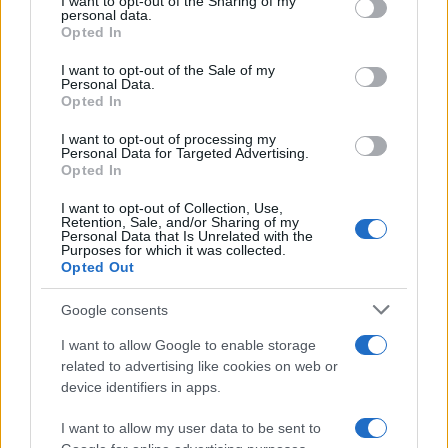
not limited to your visit or usage behaviour. You may click to
I want to opt-out of the Sharing of my
personal data.
grant or deny consent to Google and its third-party tags to
Opted In
use your data for below specified purposes in below Google
consent section.
I want to opt-out of the Sale of my
Personal Data.
Φωτιά στο Μουζάκι Ηλείας
Μετέτρεψαν το
Opted In
- Μεγάλη κινητοποίηση της
Σαρακήνικο της Μήλου
Πυροσβεστικής σε δασική
ελικοδρόμιο – «Πάρκα
I want to opt-out of processing my
Personal Data for Targeted Advertising.
έκταση με πεύκα, πριν την
το ελικόπτερο τους γι
Opted In
είσοδο του χωριού
κάνουν μπάνιο
I want to opt-out of Collection, Use,
Retention, Sale, and/or Sharing of my
Σχόλια
Personal Data that Is Unrelated with the
Purposes for which it was collected.
Opted Out
Google consents
I want to allow Google to enable storage
Σχολίασε εδώ
related to advertising like cookies on web or
device identifiers in apps.
50 /50
I want to allow my user data to be sent to