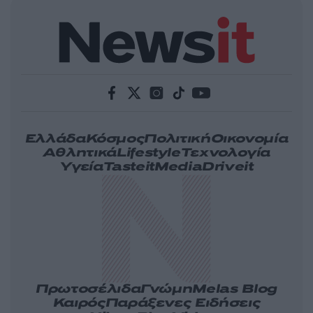
Ελλάδα
Κόσμος
Πολιτική
Οικονομία
Αθλητικά
Lifestyle
Τεχνολογία
Υγεία
Tasteit
Media
Driveit
Πρωτοσέλιδα
Γνώμη
Melas Blog
Καιρός
Παράξενες Ειδήσεις