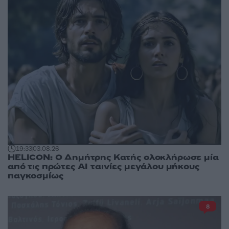
19:33
03.08.26
HELICON: Ο Δημήτρης Κατής ολοκλήρωσε μία
από τις πρώτες AI ταινίες μεγάλου μήκους
παγκοσμίως
8