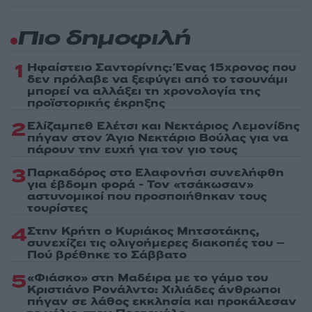
Πιο δημοφιλή
1
Ηφαίστειο Σαντορίνης: Ένας 15χρονος που
δεν πρόλαβε να ξεφύγει από το τσουνάμι
μπορεί να αλλάξει τη χρονολογία της
προϊστορικής έκρηξης
2
Ελίζαμπεθ Ελέτσι και Νεκτάριος Λεμονίδης
πήγαν στον Άγιο Νεκτάριο Βούλας για να
πάρουν την ευχή για τον γιο τους
3
Παρκαδόρος στο Ελαφονήσι συνελήφθη
για έβδομη φορά - Τον «τσάκωσαν»
αστυνομικοί που προσποιήθηκαν τους
τουρίστες
4
Στην Κρήτη ο Κυριάκος Μητσοτάκης,
συνεχίζει τις ολιγοήμερες διακοπές του –
Πού βρέθηκε το Σάββατο
5
«Φιάσκο» στη Μαδέιρα με το γάμο του
Κριστιάνο Ρονάλντο: Χιλιάδες άνθρωποι
πήγαν σε λάθος εκκλησία και προκάλεσαν