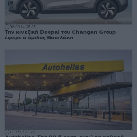
08:03
14.05.25
Την κινεζική Deepal του Changan Group
έφερε ο όμιλος Βασιλάκη
11:07
12.03.25