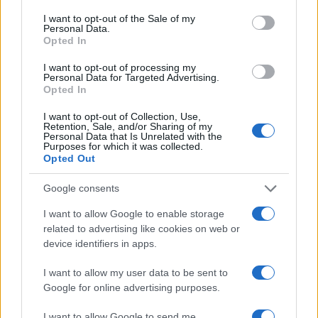
Autohellas: 1η περίοδος εκτοκισμού κοινού
consent section.
I want to opt-out of the Sale of my
ομολογιακού δανείου
Personal Data.
Opted In
I want to opt-out of processing my
Personal Data for Targeted Advertising.
Opted In
I want to opt-out of Collection, Use,
Retention, Sale, and/or Sharing of my
Personal Data that Is Unrelated with the
Purposes for which it was collected.
Opted Out
Google consents
I want to allow Google to enable storage
related to advertising like cookies on web or
20:52
22.05.24
device identifiers in apps.
Autohellas: Κατά 6% αυξήθηκαν τα κέρδη το
α’ τρίμηνο 2024
I want to allow my user data to be sent to
Google for online advertising purposes.
I want to allow Google to send me