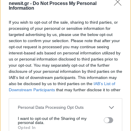
newsit.gr -
Do Not Process My Personal
Information
If you wish to opt-out of the sale, sharing to third parties, or
processing of your personal or sensitive information for
targeted advertising by us, please use the below opt-out
section to confirm your selection. Please note that after your
opt-out request is processed you may continue seeing
interest-based ads based on personal information utilized by
us or personal information disclosed to third parties prior to
your opt-out. You may separately opt-out of the further
disclosure of your personal information by third parties on the
IAB’s list of downstream participants. This information may
also be disclosed by us to third parties on the
IAB’s List of
Downstream Participants
that may further disclose it to other
third parties.
Please note that this website/app uses one or more Google
Personal Data Processing Opt Outs
services and may gather and store information including but
not limited to your visit or usage behaviour. You may click to
I want to opt-out of the Sharing of my
personal data.
grant or deny consent to Google and its third-party tags to
Opted In
15:16
15.07.24
use your data for below specified purposes in below Google