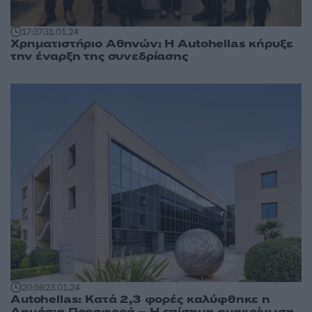
17:37
31.01.24
Χρηματιστήριο Αθηνών: Η Autohellas κήρυξε
την έναρξη της συνεδρίασης
20:59
23.01.24
Autohellas: Κατά 2,3 φορές καλύφθηκε η
Δημόσια Προσφορά – Η επίσημη ανακοίνωση