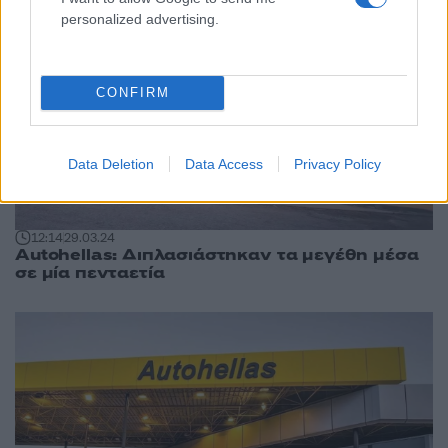
personalized advertising.
CONFIRM
Data Deletion
Data Access
Privacy Policy
12:14
29.03.24
Autohellas: Διπλασιάστηκαν τα μεγέθη μέσα
σε μία πενταετία