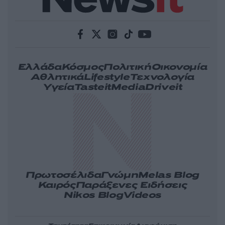
Ελλάδα
Κόσμος
Πολιτική
Οικονομία
Αθλητικά
Lifestyle
Τεχνολογία
Υγεία
Tasteit
Media
Driveit
Πρωτοσέλιδα
Γνώμη
Melas Blog
Καιρός
Παράξενες Ειδήσεις
Nikos Blog
Videos