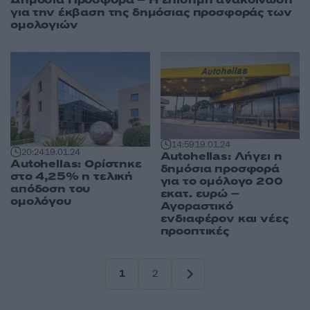
για την έκβαση της δημόσιας προσφοράς των
ομολογιών
14:59
19.01.24
20:24
19.01.24
Autohellas: Λήγει η
Autohellas: Ορίστηκε
δημόσια προσφορά
στο 4,25% η τελική
για το ομόλογο 200
απόδοση του
εκατ. ευρώ –
ομολόγου
Αγοραστικό
ενδιαφέρον και νέες
προοπτικές
1
2
Σελίδα
Σελίδα