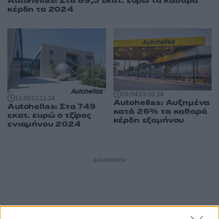
Autohellas: Στα 89,5 εκατ. ευρώ τα καθαρά
κέρδη το 2024
19:04
10.09.24
11:50
13.11.24
Autohellas: Αυξημένα
Autohellas: Στα 749
κατά 26% τα καθαρά
εκατ. ευρώ ο τζίρος
κέρδη εξαμήνου
ενιαμήνου 2024
ΔΙΑΦΗΜΙΣΗ