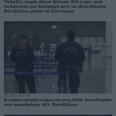
Ταξιτζής χωρίς άδεια ζήτησε 310 ευρώ από
πελάτισσα για διαδρομή από το «Ελευθέριος
Βενιζέλος» μέχρι το Σύνταγμα
18:01
24.07.25
Άνδρας καταζητούμενος στις ΗΠΑ συνελήφθη
στο αεροδρόμιο «Ελ. Βενιζέλος»