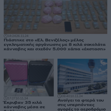
18:24
26.11.24
Πιάστηκε στο «Ελ. Βενιζέλος» μέλος
εγκληματικής οργάνωσης με 8 κιλά σοκολάτα
κάνναβης και σχεδόν 5.000 χάπια «έκσταση»
09:40
10.11.24
17:27
10.11.24
Ανοίγει τα φτερά του
Έκρυβαν 35 κιλά
στις υπερπόντιες
κάνναβης μέσα σε
αγορές το αεροδρόμιο