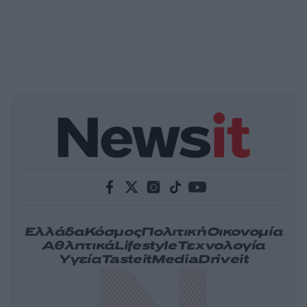
Ελλάδα
Κόσμος
Πολιτική
Οικονομία
Αθλητικά
Lifestyle
Τεχνολογία
Υγεία
Tasteit
Media
Driveit