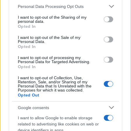
Please note that this website/app uses one or more Google
Personal Data Processing Opt Outs
services and may gather and store information including but
not limited to your visit or usage behaviour. You may click to
I want to opt-out of the Sharing of my
personal data.
grant or deny consent to Google and its third-party tags to
Opted In
use your data for below specified purposes in below Google
22:17
24.03.25
consent section.
I want to opt-out of the Sale of my
ΑΑΔΕ: Επιβάτης πιάστηκε με 17 κιλά κοκαΐνης
Personal Data.
στο αεροδρόμιο «Ελευθέριος Βενιζέλος»
Opted In
I want to opt-out of processing my
Personal Data for Targeted Advertising.
Opted In
I want to opt-out of Collection, Use,
Retention, Sale, and/or Sharing of my
Personal Data that Is Unrelated with the
Purposes for which it was collected.
Opted Out
Google consents
I want to allow Google to enable storage
related to advertising like cookies on web or
device identifiers in apps.