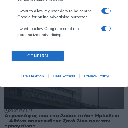
12:37
01.02.25
I want to allow my user data to be sent to
Ελευθέριος Βενιζέλος: Η μεγάλη «πράσινη»
Google for online advertising purposes.
επένδυση που το κάνει ενεργειακά αυτόνομο
I want to allow Google to send me
personalized advertising.
CONFIRM
Data Deletion
Data Access
Privacy Policy
23:07
17.01.25
Αεροσκάφος που εκτελούσε πτήση Ηράκλειο
– Αθήνα απογειώθηκε ξανά λίγο πριν την
προσγείωση