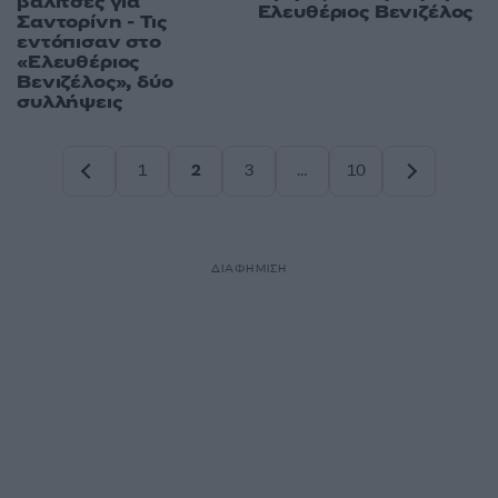
βαλίτσες για
Ελευθέριος Βενιζέλος
Σαντορίνη - Τις
εντόπισαν στο
«Ελευθέριος
Βενιζέλος», δύο
συλλήψεις
1
2
3
…
10
Σελίδα
Σελίδα
Σελίδα
Σελίδα
ΔΙΑΦΗΜΙΣΗ