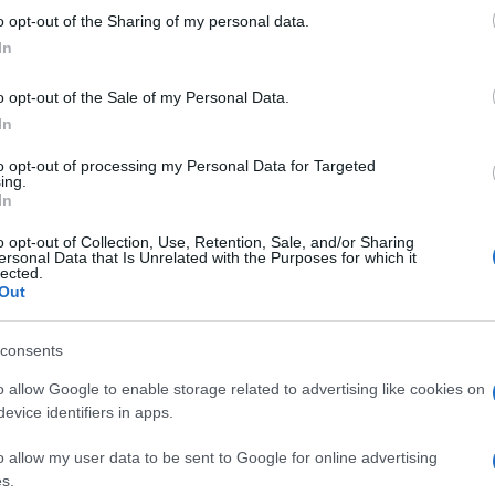
o opt-out of the Sharing of my personal data.
In
o opt-out of the Sale of my Personal Data.
μπουρι
In
για την
Βρετανία και
to opt-out of processing my Personal Data for Targeted
ing.
In
o opt-out of Collection, Use, Retention, Sale, and/or Sharing
ersonal Data that Is Unrelated with the Purposes for which it
lected.
Out
consents
o allow Google to enable storage related to advertising like cookies on
ους
evice identifiers in apps.
σουν…
Μέι από
o allow my user data to be sent to Google for online advertising
s.