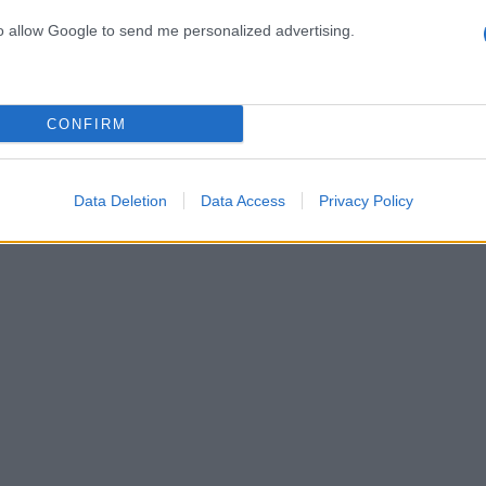
σει στη
to allow Google to send me personalized advertising.
γλικανική
 να
 επομένη της
CONFIRM
Data Deletion
Data Access
Privacy Policy