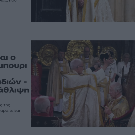
ίας, που
αι ο
μπουρι
διών -
τάθλιψη
ς της
αραιτείται