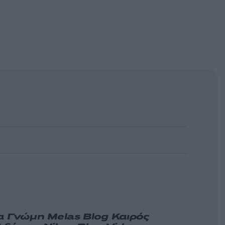
α
Γνώμη
Melas Blog
Καιρός