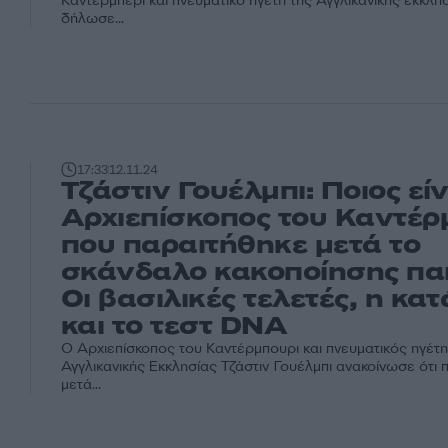
Κάντερμπερι και πνευματικό ηγέτη της Αγγλικανικής εκκλησ
δήλωσε...
17:33
12.11.24
Τζάστιν Γουέλμπι: Ποιος είν
Αρχιεπίσκοπος του Καντέρ
που παραιτήθηκε μετά το
σκάνδαλο κακοποίησης παι
Οι βασιλικές τελετές, η κα
και το τεστ DNA
O Αρχιεπίσκοπος του Καντέρμπουρι και πνευματικός ηγέτη
Αγγλικανικής Εκκλησίας Τζάστιν Γουέλμπι ανακοίνωσε ότι π
μετά...