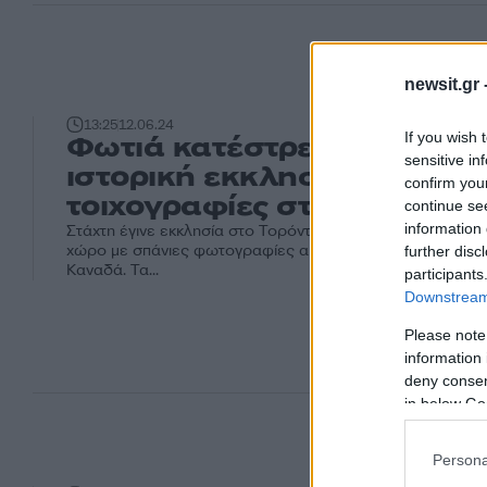
newsit.gr 
13:25
12.06.24
If you wish 
Φωτιά κατέστρεψε ολοσχε
sensitive in
ιστορική εκκλησία με σπάν
confirm you
τοιχογραφίες στο Τορόντο
continue se
information 
Στάχτη έγινε εκκλησία στο Τορόντο, καθώς κατέστρεψε έν
χώρο με σπάνιες φωτογραφίες από σπουδαίους καλλιτέχ
further disc
Καναδά. Τα...
participants
Downstream 
Please note
information 
deny consent
in below Go
Persona