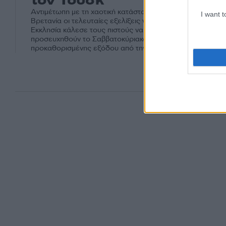
τον Τουσκ
Αντιμέτωπη με τη χαοτική κατάσταση που έχουν δημιουργή
I want 
Βρετανία οι τελευταίες εξελίξεις γύρω από το Brexit, η Αγ
Εκκλησία κάλεσε τους πιστούς να πάρουν το τσάι τους και
προσευχηθούν το Σαββατοκύριακο της 30ής Μαρτίου, την
προκαθορισμένης εξόδου από την Ευρωπαϊκή Ένωση.