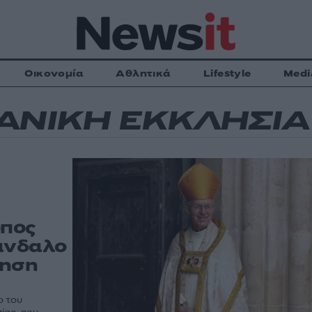
Οικονομία
Αθλητικά
Lifestyle
Medi
ΑΝΙΚΗ ΕΚΚΛΗΣΙΑ
οπος
κάνδαλο
ίηση
ο του