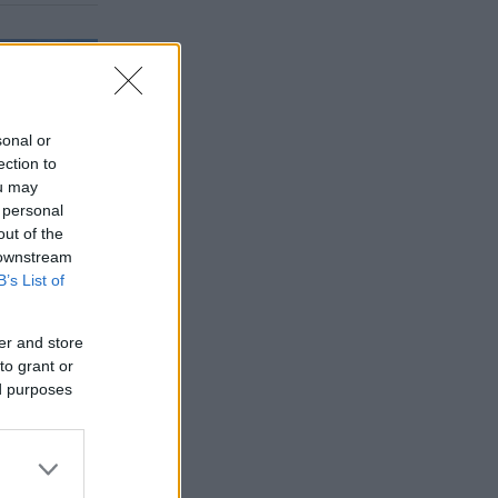
sonal or
ection to
ou may
 personal
out of the
 downstream
B’s List of
er and store
to grant or
ed purposes