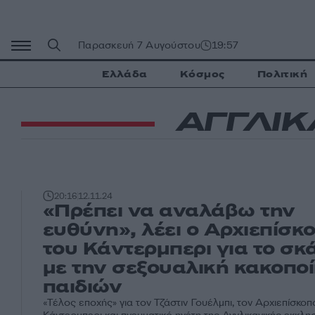
Μετάβαση
σε
περιεχόμενο
Παρασκευή 7 Αυγούστου
19:57
Ελλάδα
Κόσμος
Πολιτική
ΑΓΓΛΙΚ
20:16
12.11.24
«Πρέπει να αναλάβω την
ευθύνη», λέει ο Αρχιεπίσκ
του Κάντερμπερι για το σ
με την σεξουαλική κακοπο
παιδιών
«Τέλος εποχής» για τον Τζάστιν Γουέλμπι, τον Αρχιεπίσκοπ