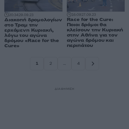
16:09
27.09.23
20:34
29.09.23
Race for the Cure:
Διακοπή δρομολογίων
Ποιοι δρόμοι θα
στο Τραμ την
κλείσουν την Κυριακή
ερχόμενη Κυριακή,
στην Αθήνα για τον
λόγω του αγώνα
αγώνα δρόμου και
δρόμου «Race for the
περιπάτου
Cure»
1
2
…
4
Σελίδα
Σελίδα
Σελίδα
ΔΙΑΦΗΜΙΣΗ