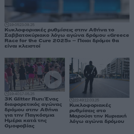
19:05
23.09.25
Κυκλοφοριακές ρυθμίσεις στην Αθήνα το
Σαββατοκύριακο λόγω αγώνα δρόμου «Greece
Race for the Cure 2025» – Ποιοι δρόμοι θα
είναι κλειστοί
19:40
17.05.25
3K Glitter Run: Ένας
22:49
12.03.25
διαφορετικός αγώνας
Κυκλοφοριακές
δρόμου στην Αθήνα
ρυθμίσεις στο
για την Παγκόσμια
Μαρούσι την Κυριακή
Ημέρα κατά της
λόγω αγώνα δρόμου
Ομοφοβίας