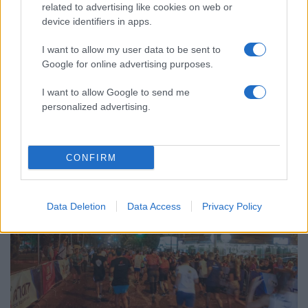
related to advertising like cookies on web or
device identifiers in apps.
I want to allow my user data to be sent to
Google for online advertising purposes.
I want to allow Google to send me
19:08
29.11.24
personalized advertising.
Κυκλοφοριακές ρυθμίσεις την Κυριακή στη
Νέα Σμύρνη λόγω αγώνα δρόμου
CONFIRM
Data Deletion
Data Access
Privacy Policy