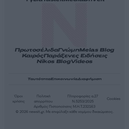
Πρωτοσέλιδα
Γνώμη
Melas Blog
Καιρός
Παράξενες Ειδήσεις
Nikos Blog
Videos
Ταυτότητα
Επικοινωνία
Διαφήμιση
Όροι
Πολιτική
Πληροφορίες α.27
Cookies
χρήσης
απορρήτου
Ν.5253/2025
Αριθμός Πιστοποίησης Μ.Η.Τ.232163
© 2026 newsit.gr. Με επιφύλαξη κάθε νομίμου δικαιώματος.