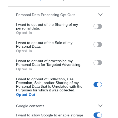
third parties.
Please note that this website/app uses one or more Google
Personal Data Processing Opt Outs
services and may gather and store information including but
not limited to your visit or usage behaviour. You may click to
I want to opt-out of the Sharing of my
personal data.
grant or deny consent to Google and its third-party tags to
Opted In
use your data for below specified purposes in below Google
consent section.
I want to opt-out of the Sale of my
Personal Data.
Opted In
15:11
09.03.25
Συγκινητικές στιγμές στον αγώνα μνήμης για
I want to opt-out of processing my
Personal Data for Targeted Advertising.
τους 57 νεκρούς των Τεμπών - Έτρεξαν και
Opted In
συγγενείς των θυμάτων
I want to opt-out of Collection, Use,
Retention, Sale, and/or Sharing of my
Personal Data that Is Unrelated with the
Purposes for which it was collected.
Opted Out
Google consents
I want to allow Google to enable storage