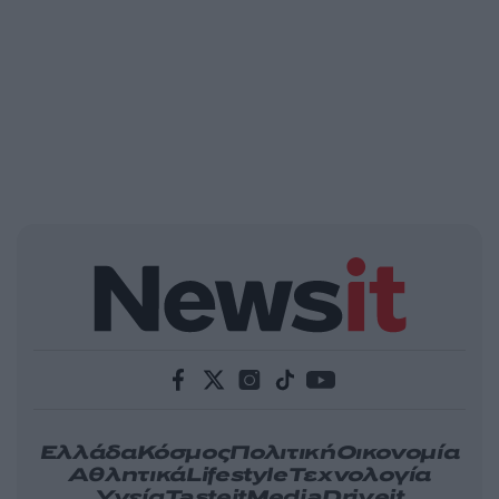
Ελλάδα
Κόσμος
Πολιτική
Οικονομία
Αθλητικά
Lifestyle
Τεχνολογία
Υγεία
Tasteit
Media
Driveit