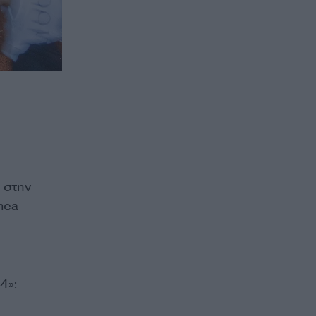
 στην
hea
4»: