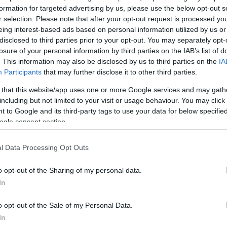
αδιακή απαγόρευση της στάσης και στάθμευσης των
formation for targeted advertising by us, please use the below opt-out s
 ώρες 16.00 έως 23.00, στην οδό Ελ. Βενιζέλου (Λε
r selection. Please note that after your opt-out request is processed y
α της μεταξύ της Λεωφ. Ποσειδώνος (Παλαιά Παραλ
eing interest-based ads based on personal information utilized by us or
disclosed to third parties prior to your opt-out. You may separately opt-
ιστράτου, ρεύμα κυκλοφορίας προς Αθήνα.
losure of your personal information by third parties on the IAB’s list of
. This information may also be disclosed by us to third parties on the
IA
ει έκκληση στους οδηγούς για την καλύτερη εξυπηρ
Participants
that may further disclose it to other third parties.
 πρόσθετων κυκλοφοριακών προβλημάτων να αποφύ
 that this website/app uses one or more Google services and may gath
χημάτων τους στις ανωτέρω οδούς κατά το αναφερ
including but not limited to your visit or usage behaviour. You may click 
αι να ακολουθούν τα σήματα και τις υποδείξεις των
 to Google and its third-party tags to use your data for below specifi
ogle consent section.
όμων.
ΔΙΑΦΗΜΙΣΗ
l Data Processing Opt Outs
o opt-out of the Sharing of my personal data.
In
o opt-out of the Sale of my Personal Data.
In