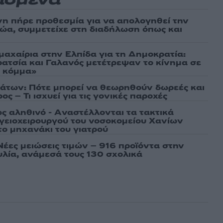
ασμένα
νη πήρε προθεσμία για να απολογηθεί την
αθώα, συμμετείχε στη διαδήλωση όπως και
μαχαίρια στην Ελπίδα για τη Δημοκρατία:
ρατσία και Γαλανός μετέτρεψαν το κίνημα σε
ό κόμμα»
άτων: Πότε μπορεί να θεωρηθούν δωρεές και
ος – Τι ισχυεί για τις γονικές παροχές
ως αληθινό - Aναστέλλονται τα τακτικά
γειοχειρουργού του νοσοκομείου Χανίων
το μηχανάκι του γιατρού
Νέες μειώσεις τιμών – 916 προϊόντα στην
λία, ανάμεσά τους 130 σχολικά