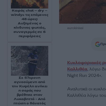
Καιρός «hot – dry –
windy» τις επόμενες
48 ώρες:
Αυξημένος ο
κίνδυνος φωτιάς,
eurokinissi
συναγερμός σε 6
περιφέρειες
Προ
Κυκλοφοριακές ρ
Καλλιθέα
, λόγω δ
Night Run 2024».
Σε 57χρονη
αγνοούμενη από
την Κυψέλη ανήκει
Αναλυτικά οι κυκλ
η σορός που
βρέθηκε στον
Καλλιθέα λόγω του 
Λυκαβηττό - Από
πτώση ο θάνατός