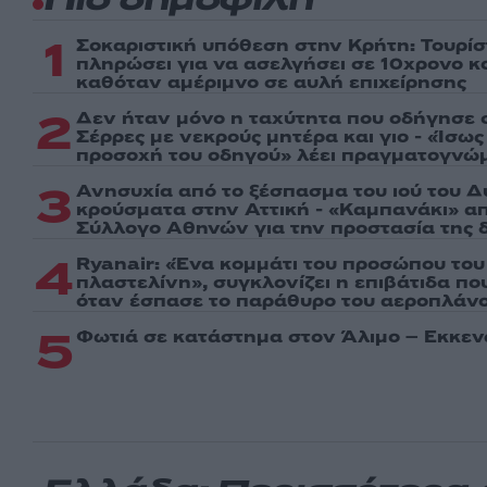
Πιο δημοφιλή
1
Σοκαριστική υπόθεση στην Κρήτη: Τουρί
πληρώσει για να ασελγήσει σε 10χρονο κορ
καθόταν αμέριμνο σε αυλή επιχείρησης
2
Δεν ήταν μόνο η ταχύτητα που οδήγησε σ
Σέρρες με νεκρούς μητέρα και γιο - «Ίσω
προσοχή του οδηγού» λέει πραγματογνώ
3
Ανησυχία από το ξέσπασμα του ιού του Δ
κρούσματα στην Αττική - «Καμπανάκι» απ
Σύλλογο Αθηνών για την προστασία της δ
4
Ryanair: «Ένα κομμάτι του προσώπου του
πλαστελίνη», συγκλονίζει η επιβάτιδα π
όταν έσπασε το παράθυρο του αεροπλάν
5
Φωτιά σε κατάστημα στον Άλιμο – Εκκεν