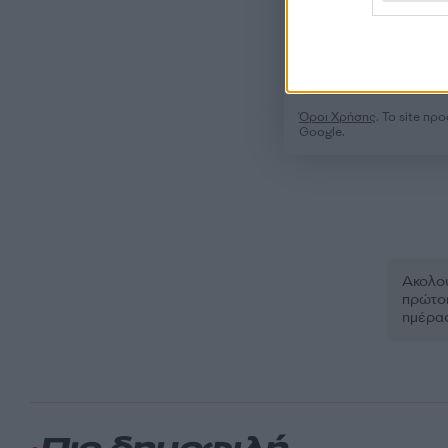
Όροι Χρήσης
. Το site π
Google.
Ακολου
πρώτοι
ημέρα