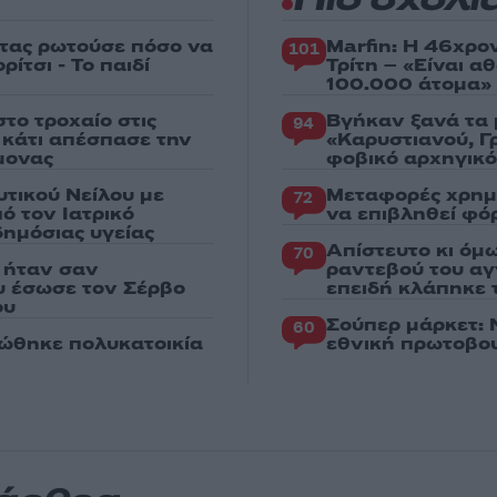
Πιο σχολι
στας ρωτούσε πόσο να
Marfin: Η 46χρο
101
ίτσι - Το παιδί
Τρίτη – «Είναι 
100.000 άτομα»
το τροχαίο στις
Βγήκαν ξανά τα 
94
ς κάτι απέσπασε την
«Καρυστιανού, Γ
μονας
φοβικό αρχηγικ
υτικού Νείλου με
Μεταφορές χρημ
72
ό τον Ιατρικό
να επιβληθεί φόρ
ημόσιας υγείας
Απίστευτο κι όμ
70
 ήταν σαν
ραντεβού του αγ
ου έσωσε τον Σέρβο
επειδή κλάπηκε 
ου
Σούπερ μάρκετ: 
60
ώθηκε πολυκατοικία
εθνική πρωτοβου