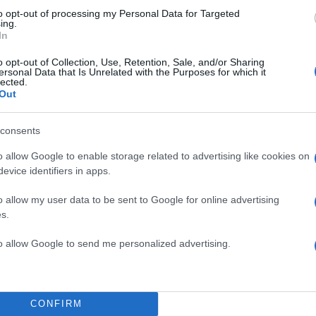
to opt-out of processing my Personal Data for Targeted
ing.
In
o opt-out of Collection, Use, Retention, Sale, and/or Sharing
ersonal Data that Is Unrelated with the Purposes for which it
lected.
Out
α
consents
o allow Google to enable storage related to advertising like cookies on
evice identifiers in apps.
o allow my user data to be sent to Google for online advertising
Σχολίασε εδώ
s.
to allow Google to send me personalized advertising.
50
CONFIRM