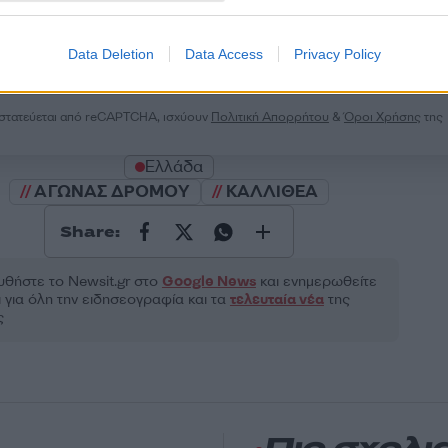
2000 /
Data Deletion
Data Access
Privacy Policy
Υποβολή σχολίου
ροστατεύεται από reCAPTCHA, ισχύουν
Πολιτική Απορρήτου
&
Όροι Χρήσης
της
Ελλάδα
ΑΓΩΝΑΣ ΔΡΟΜΟΥ
ΚΑΛΛΙΘΕΑ
Share:
θήστε το Νewsit.gr στο
Google News
και ενημερωθείτε
 για όλη την ειδησεογραφία και τα
τελευταία νέα
της
ς