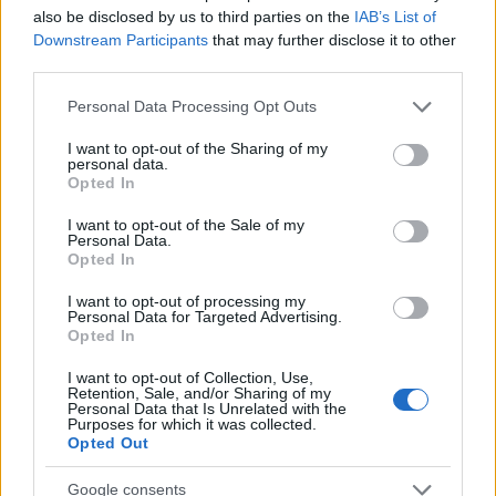
also be disclosed by us to third parties on the
IAB’s List of
Downstream Participants
that may further disclose it to other
third parties.
Please note that this website/app uses one or more Google
Personal Data Processing Opt Outs
services and may gather and store information including but
not limited to your visit or usage behaviour. You may click to
I want to opt-out of the Sharing of my
personal data.
grant or deny consent to Google and its third-party tags to
Opted In
use your data for below specified purposes in below Google
consent section.
I want to opt-out of the Sale of my
Personal Data.
Opted In
12:28
06.06.18
Θεσσαλονίκη: Ανάληψη ευθύνης με νέες
I want to opt-out of processing my
Personal Data for Targeted Advertising.
απειλές για την επίθεση με μολότοφ σε
Opted In
κλούβα των ΜΑΤ – “Να τους κάψουμε”!
I want to opt-out of Collection, Use,
Retention, Sale, and/or Sharing of my
Personal Data that Is Unrelated with the
Purposes for which it was collected.
Opted Out
Google consents