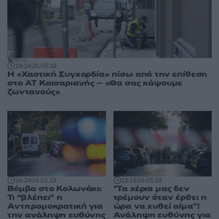
19:24
20.05.19
Η «Χαοτική Συγχορδία» πίσω από την επίθεση
στο ΑΤ Καισαριανής – «Θα σας κάψουμε
ζωντανούς»
16:24
19.01.19
12:18
19.01.19
Βόμβα στο Κολωνάκι:
"Τα χέρια μας δεν
Τι “βλέπει” η
τρέμουν όταν έρθει η
Αντιτρομοκρατική για
ώρα να χυθεί αίμα"!
την ανάληψη ευθύνης
Ανάληψη ευθύνης για