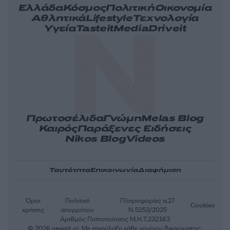
Ελλάδα
Κόσμος
Πολιτική
Οικονομία
Αθλητικά
Lifestyle
Τεχνολογία
Υγεία
Tasteit
Media
Driveit
Πρωτοσέλιδα
Γνώμη
Melas Blog
Καιρός
Παράξενες Ειδήσεις
Nikos Blog
Videos
Ταυτότητα
Επικοινωνία
Διαφήμιση
Όροι
Πολιτική
Πληροφορίες α.27
Cookies
χρήσης
απορρήτου
Ν.5253/2025
Αριθμός Πιστοποίησης Μ.Η.Τ.232163
© 2026 newsit.gr. Με επιφύλαξη κάθε νομίμου δικαιώματος.