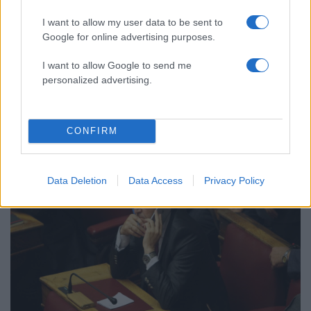
I want to allow my user data to be sent to
Google for online advertising purposes.
20:16
16.07.17
I want to allow Google to send me
Υπόθεση ”Ερρίκος Ντυνάν” – Πρώην
personalized advertising.
πρόεδρος ζητά να ακυρωθεί η ”τσουχτερή”
ποινή του
CONFIRM
Data Deletion
Data Access
Privacy Policy