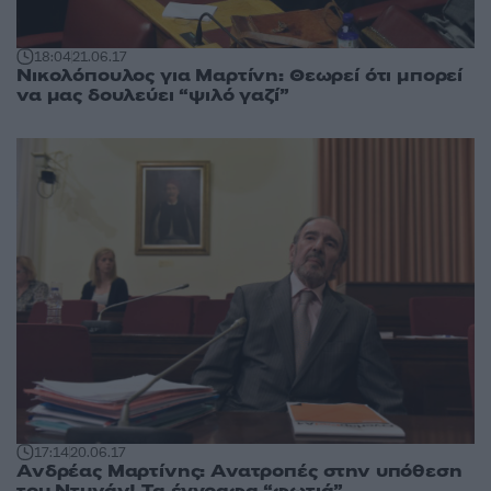
18:04
21.06.17
Νικολόπουλος για Μαρτίνη: Θεωρεί ότι μπορεί
να μας δουλεύει “ψιλό γαζί”
17:14
20.06.17
Ανδρέας Μαρτίνης: Ανατροπές στην υπόθεση
του Ντυνάν! Τα έγγραφα “φωτιά”