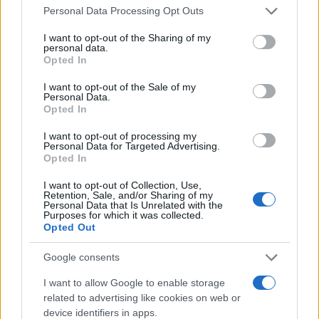
Please note that this website/app uses one or more Google
Personal Data Processing Opt Outs
services and may gather and store information including but
not limited to your visit or usage behaviour. You may click to
I want to opt-out of the Sharing of my
personal data.
grant or deny consent to Google and its third-party tags to
Opted In
use your data for below specified purposes in below Google
consent section.
I want to opt-out of the Sale of my
Personal Data.
Opted In
15:12
22.08.17
Αποφυλακίστηκε ο Ανδρέας Μαρτίνης για
I want to opt-out of processing my
Personal Data for Targeted Advertising.
λόγους υγείας!
Opted In
I want to opt-out of Collection, Use,
Retention, Sale, and/or Sharing of my
Personal Data that Is Unrelated with the
Purposes for which it was collected.
Opted Out
Google consents
I want to allow Google to enable storage
related to advertising like cookies on web or
device identifiers in apps.