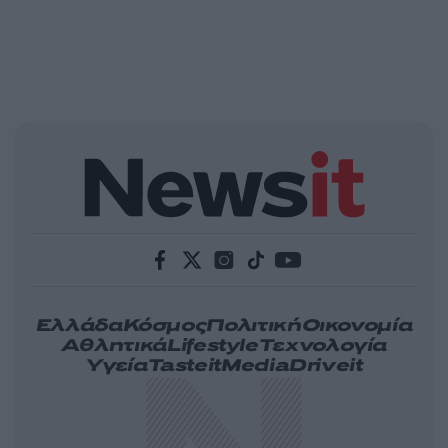
Ελλάδα
Κόσμος
Πολιτική
Οικονομία
Αθλητικά
Lifestyle
Τεχνολογία
Υγεία
Tasteit
Media
Driveit