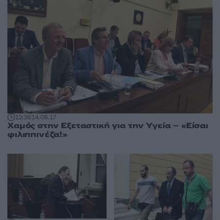
12:38
14.06.17
Χαμός στην Εξεταστική για την Υγεία – «Είσαι
φιλιππινέζα!»