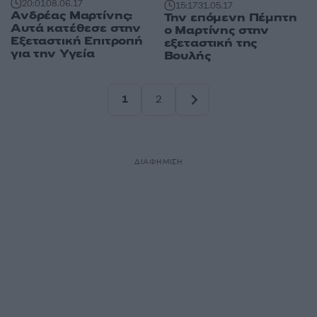
20:01
08.06.17
15:17
31.05.17
Ανδρέας Μαρτίνης:
Την επόμενη Πέμπτη
Αυτά κατέθεσε στην
ο Μαρτίνης στην
Εξεταστική Επιτροπή
εξεταστική της
για την Υγεία
Βουλής
1
2
Σελίδα
Σελίδα
ΔΙΑΦΗΜΙΣΗ