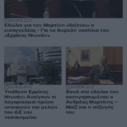
18:14
09.11.17
Εδώλιο για τον Μαρτίνη «δείχνει» ο
εισαγγελέας - Για τα δωρεάν νοσήλια του
«Ερρίκος Ντυνάν»
18:36
31.10.17
18:09
06.10.17
Υπόθεση Ερρίκος
Ξανά στο εδώλιο του
Ντυνάν: Ανοίγουν οι
κατηγορουμένου ο
λογαριασμοί πρώην
Ανδρέας Μαρτίνης –
υπουργών και μελών
Μαζί και η σύζυγός
του ΔΣ του
του
νοσοκομείου