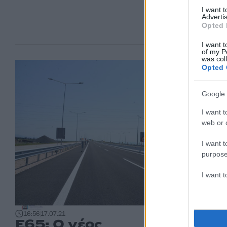
I want 
Advertis
Opted 
I want t
of my P
was col
Opted 
Google 
I want t
web or d
I want t
purpose
I want 
16:56
17.07.21
Ε65: Ο νέος