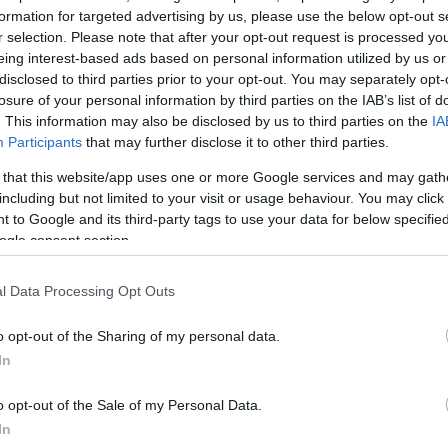
formation for targeted advertising by us, please use the below opt-out s
ης Ιόνιας Οδού
r selection. Please note that after your opt-out request is processed y
 π.μ.
eing interest-based ads based on personal information utilized by us or
disclosed to third parties prior to your opt-out. You may separately opt-
losure of your personal information by third parties on the IAB’s list of
. This information may also be disclosed by us to third parties on the
IA
Participants
that may further disclose it to other third parties.
 that this website/app uses one or more Google services and may gath
including but not limited to your visit or usage behaviour. You may click 
 to Google and its third-party tags to use your data for below specifi
ogle consent section.
l Data Processing Opt Outs
023 θα
λα –
o opt-out of the Sharing of my personal data.
In
άκα του
 το 2025
o opt-out of the Sale of my Personal Data.
In