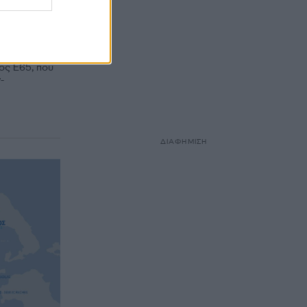
ότιου
μος Ε65, που
-
ΔΙΑΦΗΜΙΣΗ