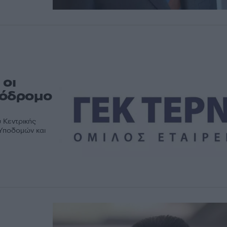
οι
τόδρομο
 Κεντρικής
 Υποδομών και