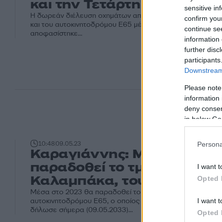
και την Τετάρτη στις 6 π.μ.
sensitive in
Η δωρεάν διέλευση οχημάτων από τα διόδια κατά μήκος τ
confirm you
και του αυτοκινητοδρόμου Ε65 μέχρι και την Τετάρτη στις 6
continue se
αποφασίστηκε...
information 
further disc
participants
Downstream 
Please note
information 
deny consent
in below Go
10:48
09.05.23
Persona
Καραγιάννης: Μέσα στο 2
παραδοθεί το τμήμα Τρίκα
I want t
Καλαμπάκα, του Ε65
Opted 
Μέσα στο 2023 θα παραδοθεί το τμήμα Τρίκαλα - Καλαμπ
αυτοκινητοδρόμου Ε65, ο οποίος ολοκληρώνεται πλήρως
I want t
δήλωσε σήμερα (09.05.2033)...
Opted 