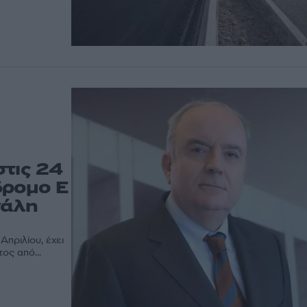
τις 24
δρομο Ε
γάλη
Απριλίου, έχει
ος από...