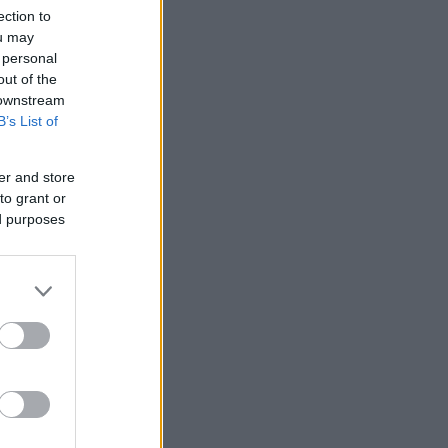
ection to
ou may
 personal
out of the
 downstream
B’s List of
er and store
to grant or
ed purposes