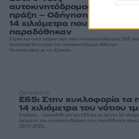
αυτοκινητόδρομος στην
πράξη – Οδήγηση στα πρώτα
14 χιλιόμετρα που
παραδόθηκαν
Σάρκα και οστά παίρνει σιγά σιγά ο αυτοκινητόδρομος Ε65, πο
προοπτικά θα ενώσει τον αυτοκινητόδρομο Αθηνών-
Θεσσαλονίκης με την Εγνατία...
07:47
16.07.21
Ε65: Στην κυκλοφορία τα 
14 χιλιόμετρα του νότιου τ
Σταθμός… Λιανοκλάδι για τον Ε65 και τα πρώτα 14 χιλιόμε
τμήματος του αυτοκινητοδρόμου, που παραδίδονται σήμε
(16.07.2021)...