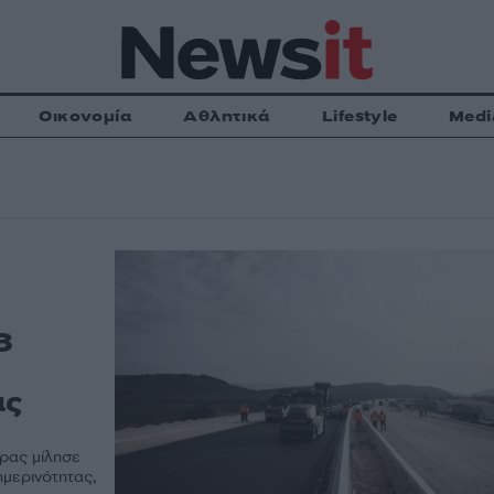
Οικονομία
Αθλητικά
Lifestyle
Medi
3
ας
ρας μίλησε
ημερινότητας,