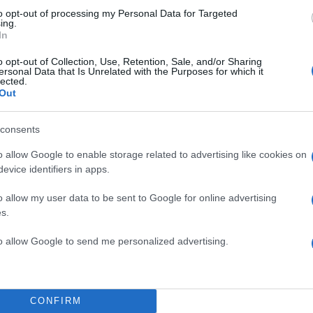
to opt-out of processing my Personal Data for Targeted
ing.
In
o opt-out of Collection, Use, Retention, Sale, and/or Sharing
ersonal Data that Is Unrelated with the Purposes for which it
lected.
Out
consents
o allow Google to enable storage related to advertising like cookies on
evice identifiers in apps.
o allow my user data to be sent to Google for online advertising
s.
to allow Google to send me personalized advertising.
14:36
16.07.21
CONFIRM
Ε65: Ιδού τα πρώτα 14