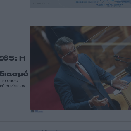
Ε65: Η
εδιασμό
 το οποίο
ή συνέπεια»...