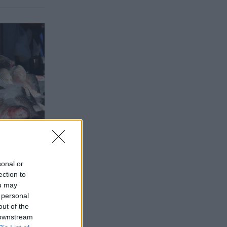
sonal or
ection to
ou may
 personal
out of the
 downstream