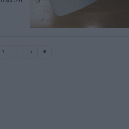
οιχεί στα
1
…
5
6
Σελίδα
Σελίδα
Σελίδα