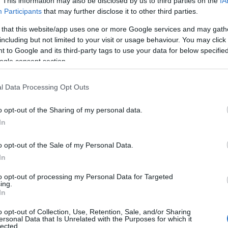
. This information may also be disclosed by us to third parties on the
IA
Participants
that may further disclose it to other third parties.
 that this website/app uses one or more Google services and may gath
including but not limited to your visit or usage behaviour. You may click 
άπτυξη
 to Google and its third-party tags to use your data for below specifi
ogle consent section.
του 2017 και
τονίζει ο ΣΕΒ.
l Data Processing Opt Outs
o opt-out of the Sharing of my personal data.
In
o opt-out of the Sale of my Personal Data.
In
to opt-out of processing my Personal Data for Targeted
ing.
In
μψη
o opt-out of Collection, Use, Retention, Sale, and/or Sharing
ersonal Data that Is Unrelated with the Purposes for which it
 λήξης
lected.