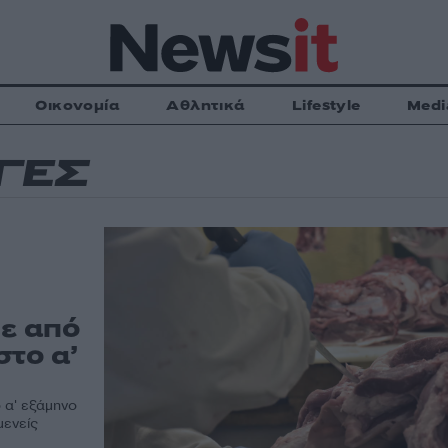
Οικονομία
Αθλητικά
Lifestyle
Medi
ΓΕΣ
με από
στο α’
 α' εξάμηνο
μενείς