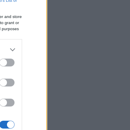
B’s List of
er and store
to grant or
ed purposes