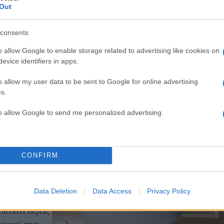
Out
οίηση των
ιστα τον
ί να έχει
consents
o allow Google to enable storage related to advertising like cookies on
evice identifiers in apps.
o allow my user data to be sent to Google for online advertising
s.
to allow Google to send me personalized advertising.
χαρτί
CONFIRM
Data Deletion
Data Access
Privacy Policy
ότι την
ϊόντα αξίας