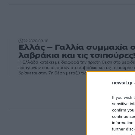
22:23
26.09.18
Ελλάς – Γαλλία συμμαχία 
λαβράκια και τις τσιπούρες
Η Ελλάδα κατέχει με διαφορά την πρώτη θέση στο μερίδι
εισαγωγών που αφορούν στα λαβράκια και τις τσιπούρες 
βρίσκεται στην 7η θέση μεταξύ των προμηθευτών της σε 
newsit.gr 
If you wish 
sensitive in
confirm you
continue se
information 
further disc