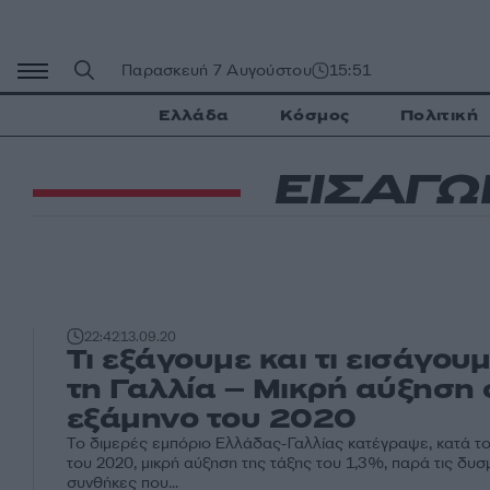
Μετάβαση
σε
περιεχόμενο
Παρασκευή 7 Αυγούστου
15:51
Ελλάδα
Κόσμος
Πολιτική
ΕΙΣΑΓΩ
22:42
13.09.20
Τι εξάγουμε και τι εισάγου
τη Γαλλία – Μικρή αύξηση 
εξάμηνο του 2020
Το διμερές εμπόριο Ελλάδας-Γαλλίας κατέγραψε, κατά το
του 2020, μικρή αύξηση της τάξης του 1,3%, παρά τις δυσ
συνθήκες που...