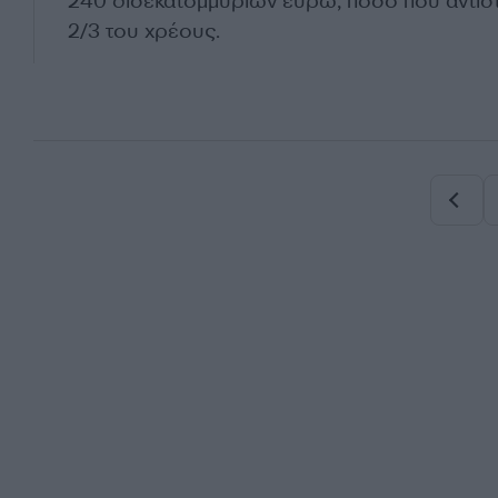
240 δισεκατομμυρίων ευρώ, ποσό που αντιστ
2/3 του χρέους.