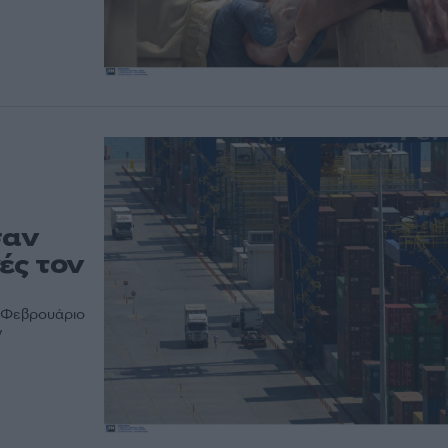
σαν
ές τον
ν Φεβρουάριο
ν